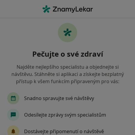
Hla
Dermatolog
Filtry
• 1
Mapa
Doporučení dermatologové, kteří mají
Pečujte o své zdraví
smlouvu s Všeobecná zdravotní pojišťovna
Jak řadíme výsledky vyhledávání?
Najděte nejlepšího specialistu a objednejte si
návštěvu. Stáhněte si aplikaci a získejte bezplatný
přístup k všem funkcím připraveným pro vás:
Vyberte město, ve kterém hledáte specialistu
Praha
Brno
Olomouc
Frýdek-Místek
Snadno spravujte své návštěvy
Odesílejte zprávy svým specialistům
Dostávejte připomenutí o návštěvě