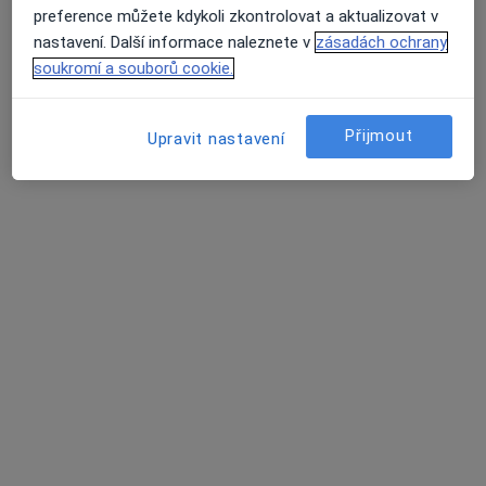
preference můžete kdykoli zkontrolovat a aktualizovat v
MUDr. Josef Vaníček
nastavení. Další informace naleznete v
zásadách ochrany
Dermatolog
soukromí a souborů cookie.
25 názorů
Riegrova 6/b, České Budějovice
•
Mapa
Přijmout
Upravit nastavení
Dermatovenerologická ambulance
Tento specialista nenabízí online rezervaci termínu na této adrese.
Rezervovat termín
MUDr. Romana Nyklová Skřivánková