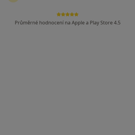
Průměrné hodnocení na Apple a Play Store 4.5
MUDr. Iva Špaňárová
·
Více
Dermatolog
422 názorů
Antala Staška 1670/80, Praha
•
Mapa
Poliklinika Budějovická - vchod č. 4, zelená budova, 6.patro
Tento specialista nenabízí online rezervaci termínu na této adrese.
Rezervovat termín