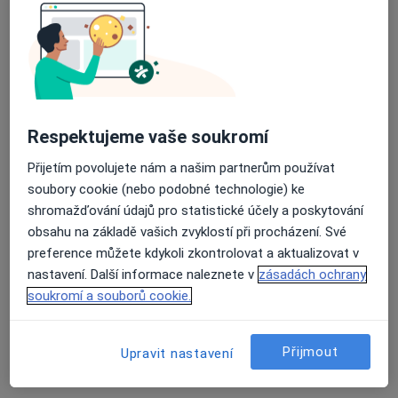
MUDr. Tomáš Faltani
Plastický chirurg, Chirurg, Specialista na estetickou medicínu
·
Více
Respektujeme vaše soukromí
Adresa 1
Adresa 2
Přijetím povolujete nám a našim partnerům používat
Zalužanského 15, Ostrava
•
Mapa
soubory cookie (nebo podobné technologie) ke
Vítkovická nemocnice - Mamologická ambulance
shromažďování údajů pro statistické účely a poskytování
obsahu na základě vašich zvyklostí při procházení. Své
Tento specialista nenabízí online rezervaci termínu na této adrese.
preference můžete kdykoli zkontrolovat a aktualizovat v
nastavení. Další informace naleznete v
zásadách ochrany
Rezervovat termín
soukromí a souborů cookie.
Přijmout
Upravit nastavení