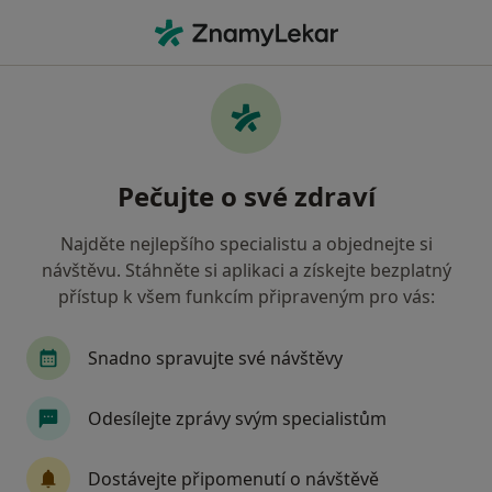
Hla
Plastický Chirurg
Filtry
• 1
Mapa
Doporučení plastičtí chirurgové, kteří mají
Pečujte o své zdraví
smlouvu s Všeobecná zdravotní pojišťovna
Jak řadíme výsledky vyhledávání?
Najděte nejlepšího specialistu a objednejte si
návštěvu. Stáhněte si aplikaci a získejte bezplatný
přístup k všem funkcím připraveným pro vás:
Vyberte město, ve kterém hledáte specialistu
Praha
Ostrava
Snadno spravujte své návštěvy
Odesílejte zprávy svým specialistům
Dostávejte připomenutí o návštěvě