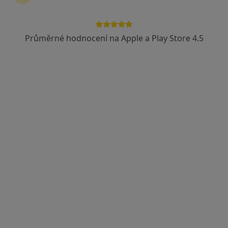
Průměrné hodnocení na Apple a Play Store 4.5
MUDr. Jan Tišer
·
Více
Plastický chirurg, Chirurg, Praktický lékař
92 názorů
K Rybníku 120, Hradec Králové
•
Mapa
Medical gate, s.r.o.
Tento specialista nenabízí online rezervaci termínu na této adrese.
Rezervovat termín