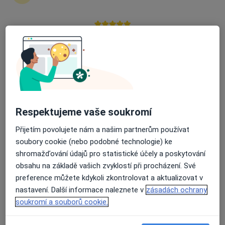
21 názorů
Soukalova 3/3355, Praha
•
Mapa
Průměrné hodnocení na Apple a Play Store 4.5
FortMedica ORL
Konzultace
Cena nebyla přidána
Tento specialista nenabízí online rezervaci termínu na této adrese.
Rezervovat termín
Respektujeme vaše soukromí
Přijetím povolujete nám a našim partnerům používat
soubory cookie (nebo podobné technologie) ke
shromažďování údajů pro statistické účely a poskytování
obsahu na základě vašich zvyklostí při procházení. Své
preference můžete kdykoli zkontrolovat a aktualizovat v
nastavení. Další informace naleznete v
zásadách ochrany
soukromí a souborů cookie.
MUDr. Tomáš Faltani
Plastický chirurg, Chirurg, Specialista na estetickou medicínu