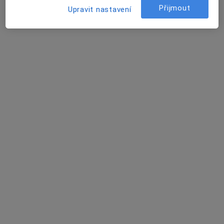
·
Více
Přijmout
Upravit nastavení
Adresa 1
Adresa 2
Zalužanského 15, Ostrava
•
Mapa
Vítkovická nemocnice - Mamologická ambulance
Tento specialista nenabízí online rezervaci termínu na této adrese.
Rezervovat termín