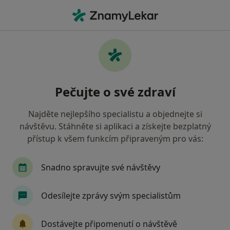
Hla
Plastický Chirurg
Filtry
• 1
Mapa
Doporučení plastičtí chirurgové, kteří mají
Pečujte o své zdraví
smlouvu s Pojišťovna VZP, a.s.
Jak řadíme výsledky vyhledávání?
Najděte nejlepšího specialistu a objednejte si
návštěvu. Stáhněte si aplikaci a získejte bezplatný
přístup k všem funkcím připraveným pro vás:
Snadno spravujte své návštěvy
Odesílejte zprávy svým specialistům
Prim. MUDr. Tomáš Fořt
Dostávejte připomenutí o návštěvě
·
Více
Plastický chirurg, Otorinolaryngolog