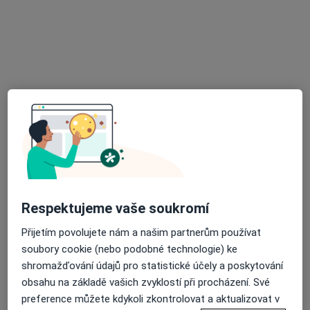
MUDr. Kristina Sadílková
·
Více
Praktický lékař
5 názorů
Praha
•
Mapa
Tento specialista nenabízí online rezervaci termínu na této adrese.
Rezervovat termín
Respektujeme vaše soukromí
Přijetím povolujete nám a našim partnerům používat
soubory cookie (nebo podobné technologie) ke
shromažďování údajů pro statistické účely a poskytování
Doc. MUDr. Ladislav Slováček
obsahu na základě vašich zvyklostí při procházení. Své
·
Více
Praktický lékař, Internista, Onkolog
preference můžete kdykoli zkontrolovat a aktualizovat v
40 názorů