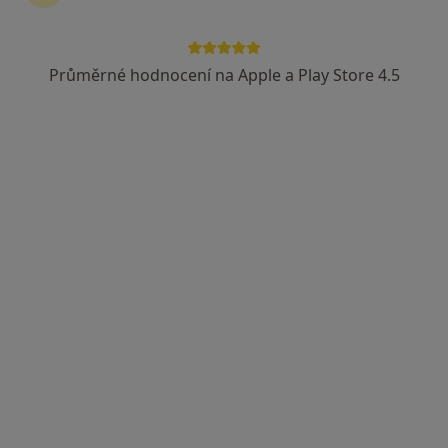
Průměrné hodnocení na Apple a Play Store 4.5
lékař Ihor Kistechko
·
Více
Praktický lékař
88 názorů
Stroupežnického 529/6, Praha
•
Mapa
MFV Medical s.r.o.
Tento specialista nenabízí online rezervaci termínu na této adrese.
Rezervovat termín