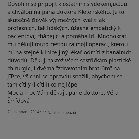
Dovolím se připojit k ostatním s vděkem,úctou
a chválou na pana doktora Kletenského. Je to
skutečně člověk výjimečných kvalit jak
profesních, tak lidských, úžasně empatický k
pacientovi, chápající a pomáhající. Mnohokrát
mu děkuji touto cestou za moji operaci, kterou
mi na stejné klinice jiný lékař odmítl z banálních
důvodů. Děkuji taktéž všem sestřičkám plastické
chirurgie, i dvěma "zdravotním bratrům" na
JIPce, všichni se opravdu snažili, abychom se
tam cítily (i cítili) co nejlépe.
Moc a moc Vám děkuji, pane doktore. Věra
Šmídová
podle názoru uživatele Váš účet byl odstraněn
21. listopadu 2014
•
•
•
Nahlásit zneužití