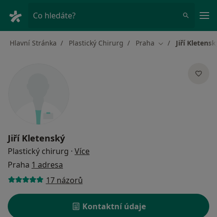
Hla
Co hledáte?
Hlavní Stránka
Plastický Chirurg
Praha
Jiří Kletensk
Změna města
Jiří Kletenský
o specializacích
Plastický chirurg
·
Více
Praha
1 adresa
17 názorů
Kontaktní údaje