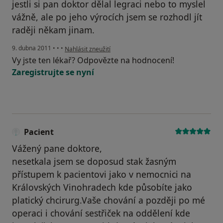
jestli si pan doktor dělal legraci nebo to myslel
vážně, ale po jeho výrocích jsem se rozhodl jít
raději někam jinam.
podle názoru uživatele Pacient
9. dubna 2011
•
•
•
Nahlásit zneužití
Vy jste ten lékař? Odpovězte na hodnocení!
Zaregistrujte se nyní
Pacient
Vážený pane doktore,
nesetkala jsem se doposud stak žasným
přístupem k pacientovi jako v nemocnici na
Královských Vinohradech kde působíte jako
platický chcirurg.Vaše chování a později po mé
operaci i chování sestřiček na oddělení kde