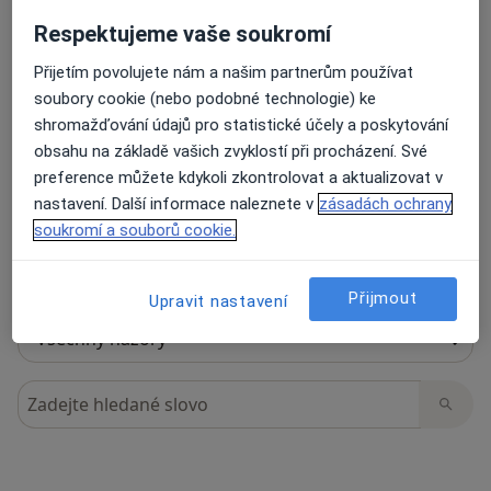
Respektujeme vaše soukromí
Přijetím povolujete nám a našim partnerům používat
17 názorů
soubory cookie (nebo podobné technologie) ke
shromažďování údajů pro statistické účely a poskytování
obsahu na základě vašich zvyklostí při procházení. Své
Recenze pacientů jsou pro nás důležité.
preference můžete kdykoli zkontrolovat a aktualizovat v
Specialisté nemají možnost zaplatit za
nastavení. Další informace naleznete v
zásadách ochrany
odstranění nebo změnu recenze pacienta.
soukromí a souborů cookie.
Další informace o názorech
Další informace.
Přijmout
Upravit nastavení
Hledejte v názorech