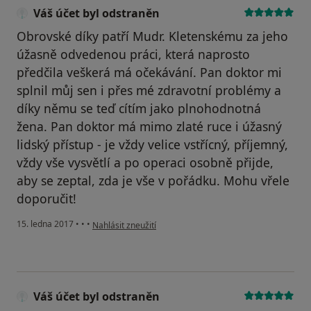
Váš účet byl odstraněn
Obrovské díky patří Mudr. Kletenskému za jeho
úžasně odvedenou práci, která naprosto
předčila veškerá má očekávání. Pan doktor mi
splnil můj sen i přes mé zdravotní problémy a
díky němu se teď cítím jako plnohodnotná
žena. Pan doktor má mimo zlaté ruce i úžasný
lidský přístup - je vždy velice vstřícný, příjemný,
vždy vše vysvětlí a po operaci osobně přijde,
aby se zeptal, zda je vše v pořádku. Mohu vřele
doporučit!
podle názoru uživatele Váš účet byl odstraněn
15. ledna 2017
•
•
•
Nahlásit zneužití
Váš účet byl odstraněn