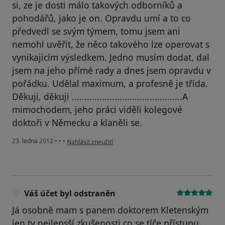
si, ze je dosti málo takových odborníků a
pohodářů, jako je on. Opravdu umí a to co
předvedl se svým týmem, tomu jsem ani
nemohl uvěřit, že něco takového lze operovat s
vynikajícím výsledkem. Jedno musím dodat, dal
jsem na jeho přímé rady a dnes jsem opravdu v
pořádku. Udělal maximum, a profesně je třída.
Děkuji, děkuji ............................................A
mimochodem, jeho práci viděli kolegové
doktoři v Německu a klaněli se.
podle názoru uživatele Váš účet byl odstraněn
23. ledna 2012
•
•
•
Nahlásit zneužití
Váš účet byl odstraněn
Já osobně mam s panem doktorem Kletenským
jen ty nejlepsší zkušenosti co se tíče přístupu