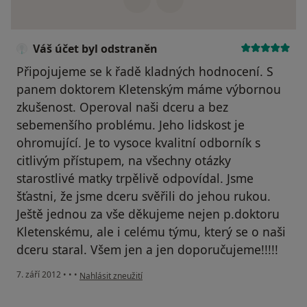
Váš účet byl odstraněn
Připojujeme se k řadě kladných hodnocení. S
panem doktorem Kletenským máme výbornou
zkušenost. Operoval naši dceru a bez
sebemenšího problému. Jeho lidskost je
ohromující. Je to vysoce kvalitní odborník s
citlivým přístupem, na všechny otázky
starostlivé matky trpělivě odpovídal. Jsme
šťastni, že jsme dceru svěřili do jehou rukou.
Ještě jednou za vše děkujeme nejen p.doktoru
Kletenskému, ale i celému týmu, který se o naši
dceru staral. Všem jen a jen doporučujeme!!!!!
podle názoru uživatele Váš účet byl odstraněn
7. září 2012
•
•
•
Nahlásit zneužití