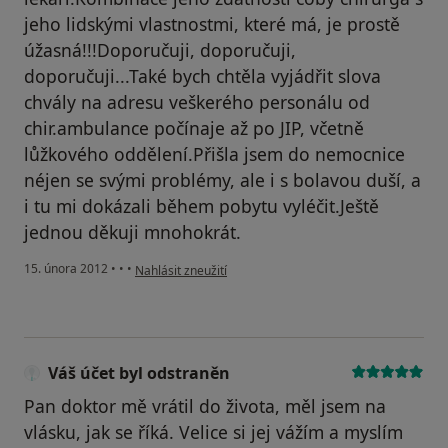
jeho lidskými vlastnostmi, které má, je prostě
úžasná!!!Doporučuji, doporučuji,
doporučuji...Také bych chtěla vyjádřit slova
chvály na adresu veškerého personálu od
chir.ambulance počínaje až po JIP, včetně
lůžkového oddělení.Přišla jsem do nemocnice
néjen se svými problémy, ale i s bolavou duší, a
i tu mi dokázali během pobytu vyléčit.Ještě
jednou děkuji mnohokrát.
podle názoru uživatele Váš účet byl odstraněn
15. února 2012
•
•
•
Nahlásit zneužití
Váš účet byl odstraněn
Pan doktor mě vrátil do života, měl jsem na
vlásku, jak se říká. Velice si jej vážím a myslím