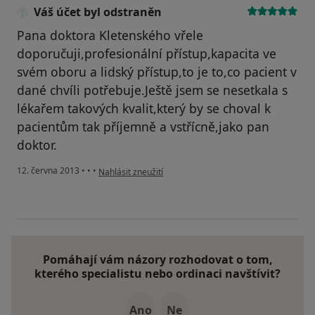
Váš účet byl odstraněn
Pana doktora Kletenského vřele
doporučuji,profesionální přístup,kapacita ve
svém oboru a lidský přístup,to je to,co pacient v
dané chvíli potřebuje.Ještě jsem se nesetkala s
lékařem takových kvalit,který by se choval k
pacientům tak příjemně a vstřícně,jako pan
doktor.
podle názoru uživatele Váš účet byl odstraněn
12. června 2013
•
•
•
Nahlásit zneužití
Pomáhají vám názory rozhodovat o tom,
kterého specialistu nebo ordinaci navštívit?
Ano
Ne