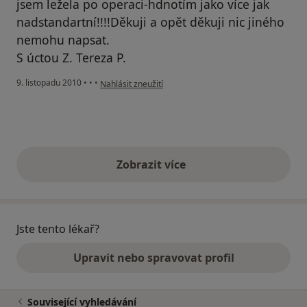
jsem ležela po operaci-hdnotím jako více jak
nadstandartní!!!!Děkuji a opět děkuji nic jiného
nemohu napsat.
S úctou Z. Tereza P.
podle názoru uživatele Pacient
9. listopadu 2010
•
•
•
Nahlásit zneužití
Zobrazit více
výše uvedené názory
Jste tento lékař?
Upravit nebo spravovat profil
Související vyhledávání