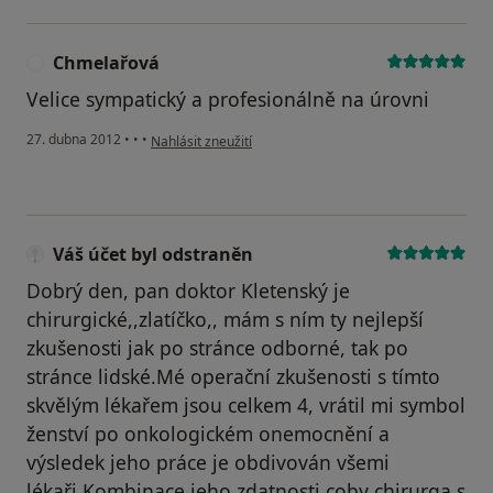
Chmelařová
C
Velice sympatický a profesionálně na úrovni
podle názoru uživatele Chmelařová
27. dubna 2012
•
•
•
Nahlásit zneužití
Váš účet byl odstraněn
Dobrý den, pan doktor Kletenský je
chirurgické,,zlatíčko,, mám s ním ty nejlepší
zkušenosti jak po stránce odborné, tak po
stránce lidské.Mé operační zkušenosti s tímto
skvělým lékařem jsou celkem 4, vrátil mi symbol
ženství po onkologickém onemocnění a
výsledek jeho práce je obdivován všemi
lékaři.Kombinace jeho zdatnosti coby chirurga s