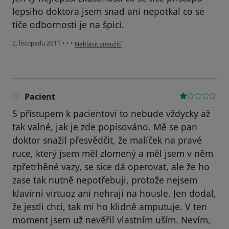
lepsiho doktora jsem snad ani nepotkal co se
tíče odbornosti je na špici.
podle názoru uživatele Váš účet byl odstraněn
2. listopadu 2011
•
•
•
Nahlásit zneužití
Pacient
S přístupem k pacientovi to nebude vždycky až
tak valné, jak je zde popisováno. Mě se pan
doktor snažil přesvědčit, že malíček na pravé
ruce, který jsem měl zlomený a měl jsem v něm
zpřetrhěné vazy, se sice dá operovat, ale že ho
zase tak nutně nepotřebuji, protože nejsem
klavírní virtuoz ani nehraji na housle. Jen dodal,
že jestli chci, tak mi ho klidně amputuje. V ten
moment jsem už nevěřil vlastním uším. Nevím,