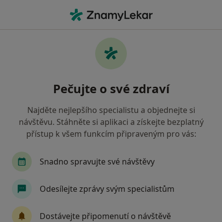
Hla
Plastický Chirurg • Praha 6, Praha, hl město Praha
Filtry
Mapa
Plastický chirurg, Praha 6, Praha
Pečujte o své zdraví
Jak řadíme výsledky vyhledávání?
Najděte nejlepšího specialistu a objednejte si
návštěvu. Stáhněte si aplikaci a získejte bezplatný
Jakou pojišťovnu máte?
přístup k všem funkcím připraveným pro vás:
Všeobecná zdravotní pojišťovna
Zdravotní poj
Snadno spravujte své návštěvy
Odesílejte zprávy svým specialistům
Dostávejte připomenutí o návštěvě