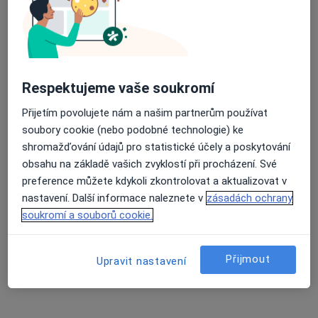
MUDr. Petr Mertan
·
Více
Plastický chirurg
8 názorů
Respektujeme vaše soukromí
Praha,
•
Mapa
Přijetím povolujete nám a našim partnerům používat
Ordinace
soubory cookie (nebo podobné technologie) ke
Tento specialista nenabízí online rezervaci termínu na této adrese.
shromažďování údajů pro statistické účely a poskytování
obsahu na základě vašich zvyklostí při procházení. Své
Rezervovat termín
preference můžete kdykoli zkontrolovat a aktualizovat v
nastavení. Další informace naleznete v
zásadách ochrany
soukromí a souborů cookie.
Přijmout
Upravit nastavení