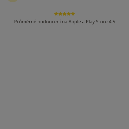
Průměrné hodnocení na Apple a Play Store 4.5
MUDr. Petr Jan Vašek
·
Více
Plastický chirurg
29 názorů
Jeseniova 30, Praha
•
Mapa
FORMÉ clinic
Botox
od 1 600 kč
Tento specialista nenabízí online rezervaci termínu na této adrese.
Rezervovat termín