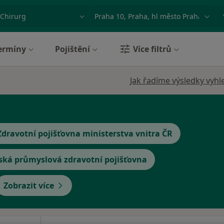
ace, nemoc nebo příjmení
Město nebo region
ermíny
Pojištění
Více filtrů
Jak řadíme výsledky vyhl
Zdravotní pojišťovna ministerstva vnitra ČR
ská průmyslová zdravotní pojišťovna
Zobrazit více