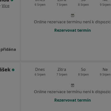
6 Srpen
7 Srpen
8 Srpen
9 Srpen
·
Více
Online rezervace termínu není k dispozic
Rezervovat termín
 přidána
mášek
Dnes
Zítra
So
Ne
6 Srpen
7 Srpen
8 Srpen
9 Srpen
Online rezervace termínu není k dispozic
Rezervovat termín