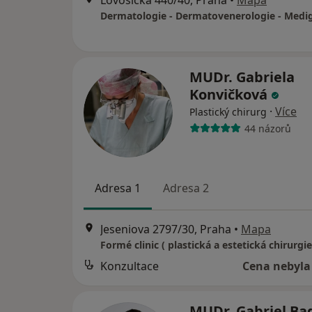
Lovosická 440/40, Praha
•
Mapa
MUDr. Gabriela
Konvičková
·
Více
Plastický chirurg
44 názorů
Adresa 1
Adresa 2
Jeseniova 2797/30, Praha
•
Mapa
Formé clinic ( plastická a estetická chirurgie
Konzultace
Cena nebyla
MUDr. Gabriel Ba