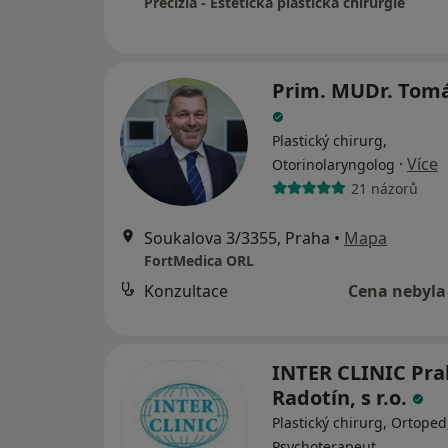
Precizia - Estetická plastická chirurgie
Prim. MUDr. Tomá
Plastický chirurg,
·
Více
Otorinolaryngolog
21 názorů
Soukalova 3/3355, Praha
•
Mapa
FortMedica ORL
Konzultace
Cena nebyla
INTER CLINIC Pra
Radotín, s r.o.
Plastický chirurg, Ortoped
Psychoterapeut