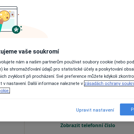
ašek
Dnes
Zítra
So
Ne
6 Srpen
7 Srpen
8 Srpen
9 Srpen
Online rezervace termínu není k dispozic
Zobrazit telefonní číslo
ujeme vaše soukromí
ovolujete nám a našim partnerům používat soubory cookie (nebo po
 1 600 kč
e) ke shromažďování údajů pro statistické účely a poskytování obs
ich zvyklostí při procházení. Své preference můžete kdykoli zkontro
t v nastavení. Další informace naleznete v
zásadách ochrany soukr
neš
Dnes
Zítra
So
Ne
okie.
6 Srpen
7 Srpen
8 Srpen
9 Srpen
P
Upravit nastavení
Online rezervace termínu není k dispozic
Zobrazit telefonní číslo