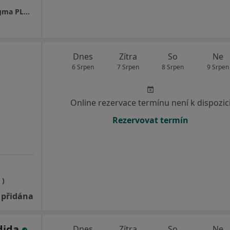
Dermatologie - Dermatovenerologie - Medigma PLS, s.r.o.
Dnes
Zítra
So
Ne
6 Srpen
7 Srpen
8 Srpen
9 Srpen
Online rezervace termínu není k dispozic
Rezervovat termín
 )
 přidána
dida
Dnes
Zítra
So
Ne