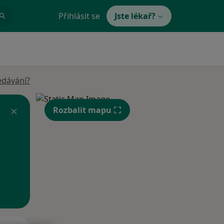
Přihlásit se
Jste lékař?
edávání?
Rozbalit mapu