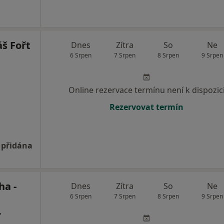
š Fořt
Dnes
Zítra
So
Ne
6 Srpen
7 Srpen
8 Srpen
9 Srpen
Online rezervace termínu není k dispozic
Rezervovat termín
 přidána
ha -
Dnes
Zítra
So
Ne
6 Srpen
7 Srpen
8 Srpen
9 Srpen
,