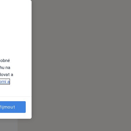
Po
Út
St
10 Srpen
11 Srpen
12 Srpen
i
dobné
ahu na
lovat a
omí a
Po
Út
St
10 Srpen
11 Srpen
12 Srpen
řijmout
i