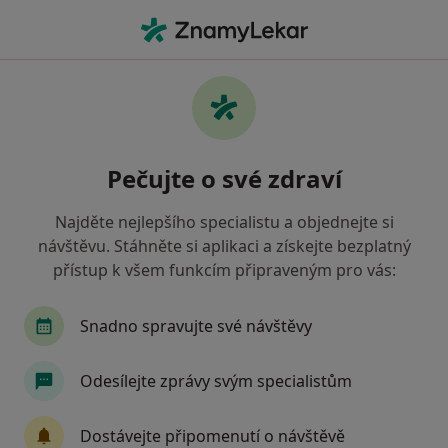
Hla
Plastický Chirurg • Praha 1, Praha, hl město Praha
Filtry
Mapa
Plastický chirurg, Praha 1, Praha
Pečujte o své zdraví
Jak řadíme výsledky vyhledávání?
Najděte nejlepšího specialistu a objednejte si
návštěvu. Stáhněte si aplikaci a získejte bezplatný
Jakou pojišťovnu máte?
přístup k všem funkcím připraveným pro vás:
Všeobecná zdravotní pojišťovna
Zdravotní poj
Snadno spravujte své návštěvy
Odesílejte zprávy svým specialistům
Dostávejte připomenutí o návštěvě