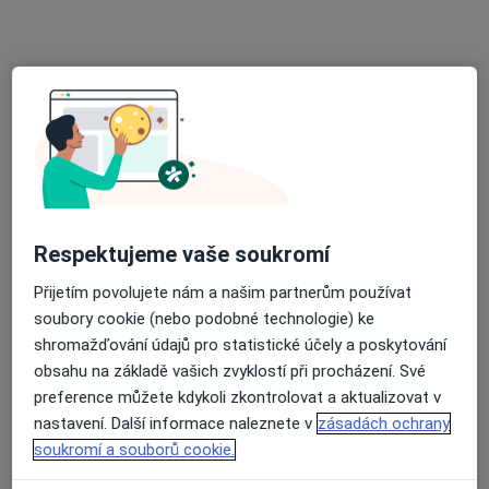
MUDr. Petr Mertan
·
Více
Plastický chirurg
8 názorů
Praha,
•
Mapa
Ordinace
Tento specialista nenabízí online rezervaci termínu na této adrese.
Respektujeme vaše soukromí
Rezervovat termín
Přijetím povolujete nám a našim partnerům používat
soubory cookie (nebo podobné technologie) ke
shromažďování údajů pro statistické účely a poskytování
obsahu na základě vašich zvyklostí při procházení. Své
preference můžete kdykoli zkontrolovat a aktualizovat v
nastavení. Další informace naleznete v
zásadách ochrany
soukromí a souborů cookie.