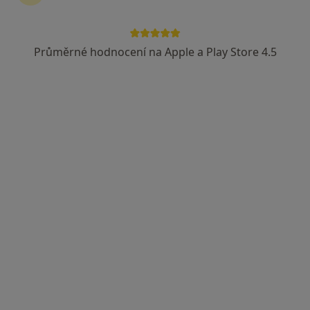
Průměrné hodnocení na Apple a Play Store 4.5
MUDr. Petr Jan Vašek
·
Více
Plastický chirurg
29 názorů
Jeseniova 30, Praha
•
Mapa
FORMÉ clinic
Botox
od 1 600 kč
Tento specialista nenabízí online rezervaci termínu na této adrese.
Rezervovat termín