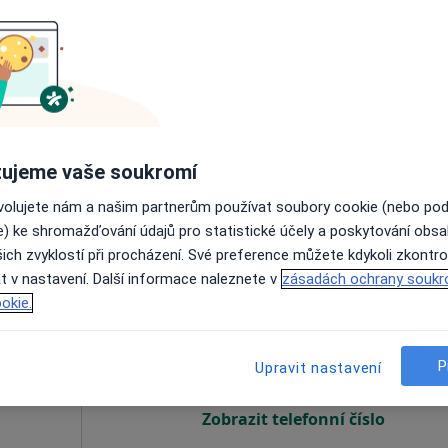
ašek
Dnes
Zítra
Ne
Po
7 Srpen
8 Srpen
9 Srpen
10 Srpe
Online rezervace termínu není k dispozic
Zobrazit telefonní číslo
ujeme vaše soukromí
ovolujete nám a našim partnerům používat soubory cookie (nebo po
 1 600 kč
e) ke shromažďování údajů pro statistické účely a poskytování obs
ich zvyklostí při procházení. Své preference můžete kdykoli zkontro
t v nastavení. Další informace naleznete v
zásadách ochrany soukr
neš
Dnes
Zítra
Ne
Po
okie.
7 Srpen
8 Srpen
9 Srpen
10 Srpe
P
Upravit nastavení
Online rezervace termínu není k dispozic
Zobrazit telefonní číslo