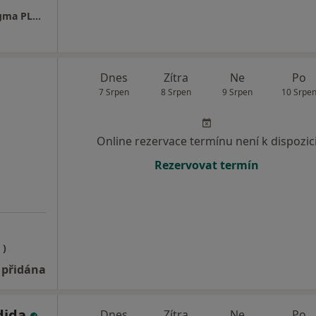
Dermatologie - Dermatovenerologie - Medigma PLS, s.r.o.
Dnes
Zítra
Ne
Po
7 Srpen
8 Srpen
9 Srpen
10 Srpe
Online rezervace termínu není k dispozic
Rezervovat termín
 )
 přidána
dida
Dnes
Zítra
Ne
Po