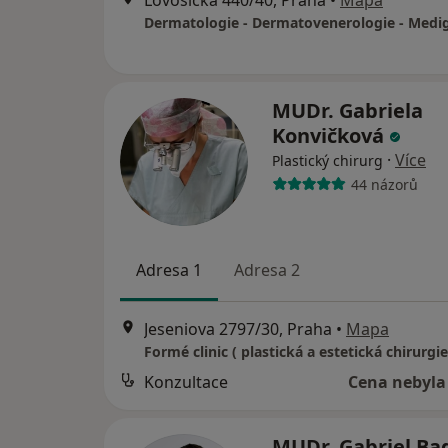
Lovosická 440/40, Praha
•
Mapa
MUDr. Gabriela
Konvičková
·
Více
Plastický chirurg
44 názorů
Adresa 1
Adresa 2
Jeseniova 2797/30, Praha
•
Mapa
Formé clinic ( plastická a estetická chirurgie
Konzultace
Cena nebyla
MUDr. Gabriel Ba