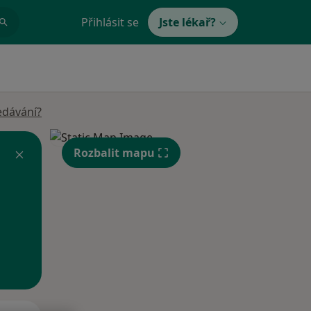
Přihlásit se
Jste lékař?
edávání?
Rozbalit mapu