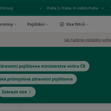
ace, nemoc nebo příjmení
Město nebo region
ermíny
Pojištění
Více filtrů
Jak řadíme výsledky vyhl
Zdravotní pojišťovna ministerstva vnitra ČR
ská průmyslová zdravotní pojišťovna
Zobrazit více