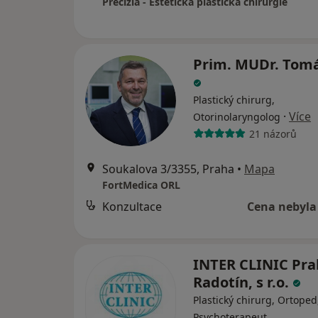
Precizia - Estetická plastická chirurgie
Prim. MUDr. Tomá
Plastický chirurg,
·
Více
Otorinolaryngolog
21 názorů
Soukalova 3/3355, Praha
•
Mapa
FortMedica ORL
Konzultace
Cena nebyla
INTER CLINIC Pra
Radotín, s r.o.
Plastický chirurg, Ortoped
Psychoterapeut