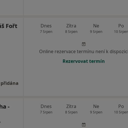
š Fořt
Dnes
Zítra
Ne
Po
7 Srpen
8 Srpen
9 Srpen
10 Srpe
Online rezervace termínu není k dispozic
Rezervovat termín
 přidána
ha -
Dnes
Zítra
Ne
Po
7 Srpen
8 Srpen
9 Srpen
10 Srpe
,