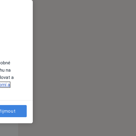
Út
St
Čt
n
11 Srpen
12 Srpen
13 Srpen
i
dobné
ahu na
lovat a
omí a
Út
St
Čt
n
11 Srpen
12 Srpen
13 Srpen
řijmout
i