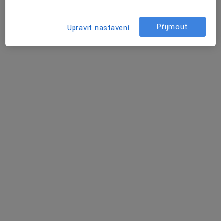
23 názorů
Soukalova 3/3355, Praha
•
Mapa
Přijmout
Upravit nastavení
FortMedica ORL
Konzultace
Tato klinika nemá specialisty s dostupnými termíny v online kalendáři
Zobrazit profil
MUDr. Jiřina Cabalová
·
Více
Plastický chirurg, Dermatolog