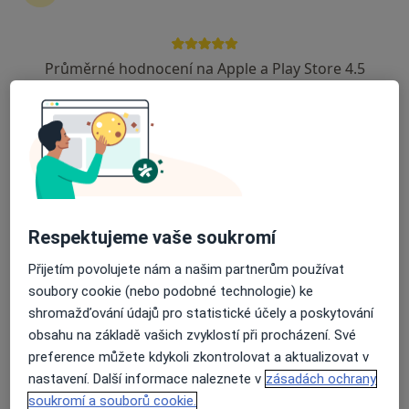
21 názorů
Soukalova 3/3355, Praha
•
Mapa
Průměrné hodnocení na Apple a Play Store 4.5
FortMedica ORL
Konzultace
Cena nebyla přidána
Tento specialista nenabízí online rezervaci termínu na této adrese.
Rezervovat termín
Respektujeme vaše soukromí
Přijetím povolujete nám a našim partnerům používat
soubory cookie (nebo podobné technologie) ke
shromažďování údajů pro statistické účely a poskytování
obsahu na základě vašich zvyklostí při procházení. Své
preference můžete kdykoli zkontrolovat a aktualizovat v
FortMedica ORL
nastavení. Další informace naleznete v
zásadách ochrany
soukromí a souborů cookie.
Plastický chirurg, Otorinolaryngolog