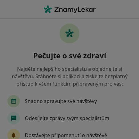
Hla
Plastický Chirurg • Praha, hl město Praha
Filtry
• 1
Mapa
Doporučení plastičtí chirurgové s Česká
Pečujte o své zdraví
průmyslová zdravotní pojišťovna Praha
Jak řadíme výsledky vyhledávání?
Najděte nejlepšího specialistu a objednejte si
návštěvu. Stáhněte si aplikaci a získejte bezplatný
přístup k všem funkcím připraveným pro vás:
Snadno spravujte své návštěvy
Odesílejte zprávy svým specialistům
Prim. MUDr. Tomáš Fořt
Dostávejte připomenutí o návštěvě
·
Více
Plastický chirurg, Otorinolaryngolog