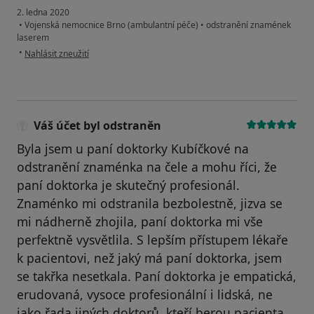
2. ledna 2020
•
Vojenská nemocnice Brno (ambulantní péče)
•
odstranění znamének
laserem
podle názoru uživatele LD
•
Nahlásit zneužití
Váš účet byl odstraněn
Byla jsem u paní doktorky Kubíčkové na
odstranění znaménka na čele a mohu říci, že
paní doktorka je skutečný profesionál.
Znaménko mi odstranila bezbolestně, jizva se
mi nádherně zhojila, paní doktorka mi vše
perfektně vysvětlila. S lepším přístupem lékaře
k pacientovi, než jaký má paní doktorka, jsem
se takřka nesetkala. Paní doktorka je empatická,
erudovaná, vysoce profesionální i lidská, ne
jako řada jiných doktorů, kteří berou pacienta