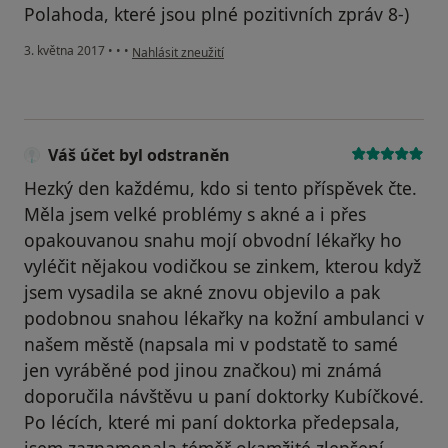
Polahoda, které jsou plné pozitivních zpráv 8-)
podle názoru uživatele Váš účet byl odstraněn
3. května 2017
•
•
•
Nahlásit zneužití
Váš účet byl odstraněn
Hezký den každému, kdo si tento příspěvek čte.
Měla jsem velké problémy s akné a i přes
opakouvanou snahu mojí obvodní lékařky ho
vyléčit nějakou vodičkou se zinkem, kterou když
jsem vysadila se akné znovu objevilo a pak
podobnou snahou lékařky na kožní ambulanci v
našem městě (napsala mi v podstatě to samé
jen vyráběné pod jinou značkou) mi známá
doporučila návštěvu u paní doktorky Kubíčkové.
Po lécích, které mi paní doktorka předepsala,