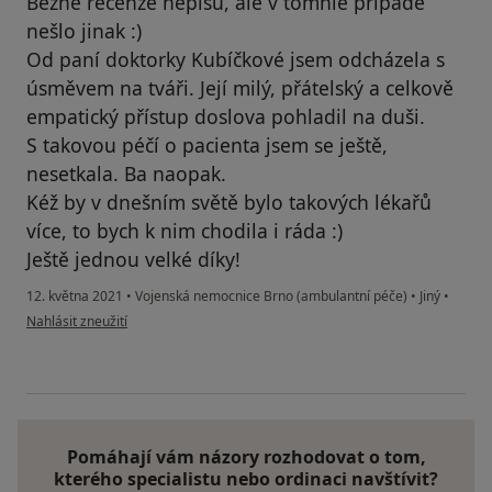
Běžně recenze nepíšu, ale v tomhle případě
nešlo jinak :)
Od paní doktorky Kubíčkové jsem odcházela s
úsměvem na tváři. Její milý, přátelský a celkově
empatický přístup doslova pohladil na duši.
S takovou péčí o pacienta jsem se ještě,
nesetkala. Ba naopak.
Kéž by v dnešním světě bylo takových lékařů
více, to bych k nim chodila i ráda :)
Ještě jednou velké díky!
12. května 2021
•
Vojenská nemocnice Brno (ambulantní péče)
•
Jiný
•
podle názoru uživatele Aneta K.
Nahlásit zneužití
Pomáhají vám názory rozhodovat o tom,
kterého specialistu nebo ordinaci navštívit?