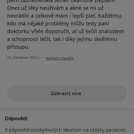
jsem zaznamenala téměř okamžité zlepšení.
Dnes už léky neužívám a akné se mi už
nevrátilo a celkově mám i lepší pleť. Každému,
kdo má nějaké problémy můžu tedy paní
doktorku vřele doporučit, ať už kvůli znalostem
a schopnosti léčit, tak i díky jejímu skvělému
přístupu.
podle názoru uživatele Váš účet byl odstraněn
25. července 2015
•
•
•
Nahlásit zneužití
Zobrazit více
výše uvedené názory
Odpovědi
9 odpovědí poskytnutých lékařem na otázky pacientů