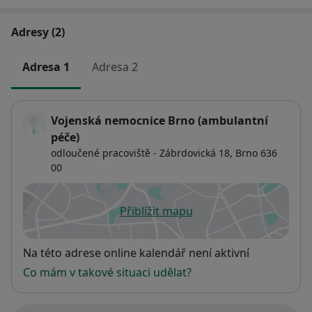
Adresy (2)
Adresa 1
Adresa 2
Vojenská nemocnice Brno (ambulantní
péče)
odloučené pracoviště - Zábrdovická 18,
Brno
636
00
Přiblížit mapu
se otevře v nové záložce
Dostupnost
Na této adrese online kalendář není aktivní
Co mám v takové situaci udělat?