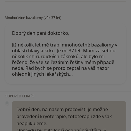
Mnohočetné bazaliomy (věk 37 let)
Dobrý den paní doktorko,
Již několik let mě trápí mnohočetné bazaliomy v
oblasti hlavy a krku. Je mi 37 let. Mám za sebou
několik chirurgických zákrokú, ale bylo mi
řečeno, že vše se řezáním řešit v mém případě
nedá. Rád bych se proto zeptal na váš názor
ohledně jiných lékařských…
ODPOVĚĎ LÉKAŘE:
Dobrý den, na našem pracovišti je možné
provedení kryoterapie, fototerapii zde však
neaplikujeme.
Opravdu by byla lepší osobní návštěva. S