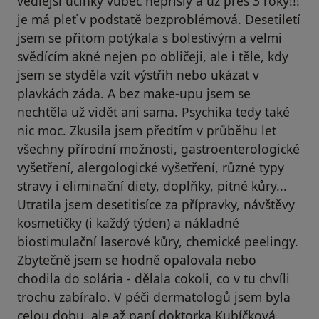
vedlejší účinky vůbec nepřišly a už přes 3 roky!!!
je má pleť v podstatě bezproblémová. Desetiletí
jsem se přitom potýkala s bolestivým a velmi
svědícím akné nejen po obličeji, ale i těle, kdy
jsem se styděla vzít výstřih nebo ukázat v
plavkách záda. A bez make-upu jsem se
nechtěla už vidět ani sama. Psychika tedy také
nic moc. Zkusila jsem předtím v průběhu let
všechny přírodní možnosti, gastroenterologické
vyšetření, alergologické vyšetření, různé typy
stravy i eliminační diety, doplňky, pitné kůry...
Utratila jsem desetitisíce za přípravky, návštěvy
kosmetičky (i každý týden) a nákladné
biostimulační laserové kůry, chemické peelingy.
Zbytečně jsem se hodně opalovala nebo
chodila do solária - dělala cokoli, co v tu chvíli
trochu zabíralo. V péči dermatologů jsem byla
celou dobu, ale až paní doktorka Kubíčková