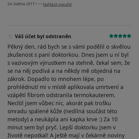
podle názoru uživatele Váš účet byl odstraněn
24. května 2017
•
•
•
Nahlásit zneužití
Váš účet byl odstraněn
Pěkný den, rád bych se s vámi podělil o skvělou
zkušenost s paní doktorkou. Dnes jsem u ní byl
s vazivovým výrustkem na stehně, čekal sem, že
se na něj podívá a na někdy mě objedná na
zákrok. Dopadlo to mnohem lépe, po
prohlédnutí mi v místě aplikovala umrtvení a
vzápětí fibrom odstranila termokauterem.
Necítil jsem vůbec nic, akorát pak trošku
smradu spálené kůže (nedílná součást této
metody) a neukápla ani kapka krve :) Za 10
minut sem byl pryč. Lepší doktorku jsem v
životě nepotkal! A ještě mají v čekárně noviny