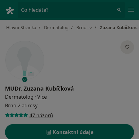
Hla
Co hledáte?
Hlavní Stránka
Dermatolog
Brno
Zuzana Kubíčková
Změna města
MUDr.
Zuzana Kubíčková
o specializacích
Dermatolog
·
Více
Brno
2 adresy
47 názorů
Kontaktní údaje