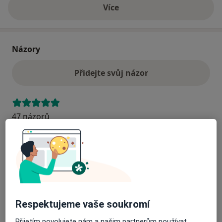
Více
o adrese
Názory
Přidejte svůj názor
47 názorů
Recenze pacientů jsou pro nás důležité.
Specialisté nemají možnost zaplatit za
odstranění nebo změnu recenze pacienta.
Další informace o názorech
Další informace.
Respektujeme vaše soukromí
Přijetím povolujete nám a našim partnerům používat