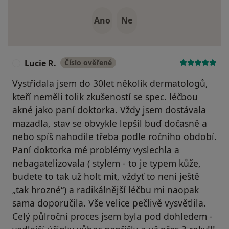
Ano
Ne
Lucie R.
Číslo ověřené
L
Vystřídala jsem do 30let několik dermatologů,
kteří neměli tolik zkušeností se spec. léčbou
akné jako paní doktorka. Vždy jsem dostávala
mazadla, stav se obvykle lepšil buď dočasně a
nebo spíš nahodile třeba podle ročního období.
Paní doktorka mé problémy vyslechla a
nebagatelizovala ( stylem - to je typem kůže,
budete to tak už holt mít, vždyť to není ještě
„tak hrozné“) a radikálnější léčbu mi naopak
sama doporučila. Vše velice pečlivě vysvětlila.
Celý půlroční proces jsem byla pod dohledem -