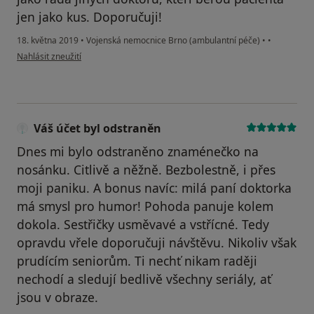
jen jako kus. Doporučuji!
18. května 2019
•
Vojenská nemocnice Brno (ambulantní péče)
•
•
podle názoru uživatele Váš účet byl odstraněn
Nahlásit zneužití
Váš účet byl odstraněn
Dnes mi bylo odstraněno znaménečko na
nosánku. Citlivě a něžně. Bezbolestně, i přes
moji paniku. A bonus navíc: milá paní doktorka
má smysl pro humor! Pohoda panuje kolem
dokola. Sestřičky usměvavé a vstřícné. Tedy
opravdu vřele doporučuji návštěvu. Nikoliv však
prudícím seniorům. Ti nechť nikam raději
nechodí a sledují bedlivě všechny seriály, ať
jsou v obraze.