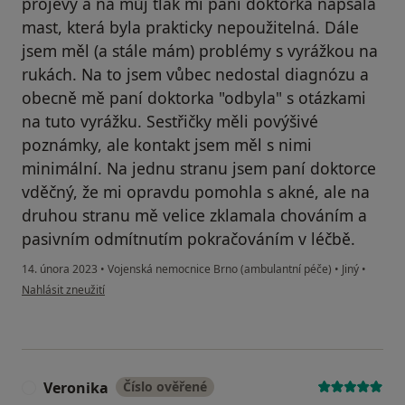
projevy a na můj tlak mi paní doktorka napsala
mast, která byla prakticky nepoužitelná. Dále
jsem měl (a stále mám) problémy s vyrážkou na
rukách. Na to jsem vůbec nedostal diagnózu a
obecně mě paní doktorka "odbyla" s otázkami
na tuto vyrážku. Sestřičky měli povýšivé
poznámky, ale kontakt jsem měl s nimi
minimální. Na jednu stranu jsem paní doktorce
vděčný, že mi opravdu pomohla s akné, ale na
druhou stranu mě velice zklamala chováním a
pasivním odmítnutím pokračováním v léčbě.
14. února 2023
•
Vojenská nemocnice Brno (ambulantní péče)
•
Jiný
•
podle názoru uživatele MD
Nahlásit zneužití
Veronika
Číslo ověřené
V