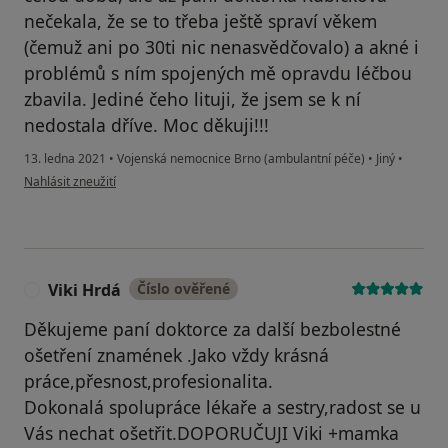
nečekala, že se to třeba ještě spraví věkem
(čemuž ani po 30ti nic nenasvědčovalo) a akné i
problémů s ním spojených mě opravdu léčbou
zbavila. Jediné čeho lituji, že jsem se k ní
nedostala dříve. Moc děkuji!!!
13. ledna 2021
•
Vojenská nemocnice Brno (ambulantní péče)
•
Jiný
•
podle názoru uživatele Lucie R.
Nahlásit zneužití
Viki Hrdá
Číslo ověřené
V
Děkujeme paní doktorce za další bezbolestné
ošetření znamének .Jako vždy krásná
práce,přesnost,profesionalita.
Dokonalá spolupráce lékaře a sestry,radost se u
Vás nechat ošetřit.DOPORUČUJI Viki +mamka