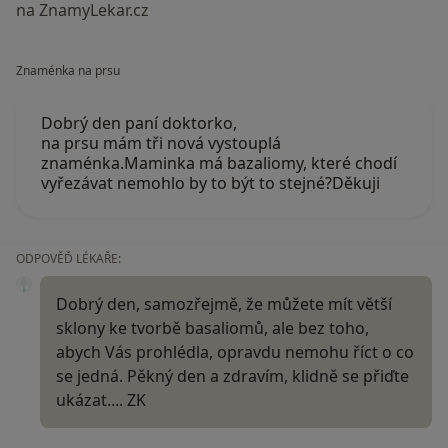
na ZnamyLekar.cz
Znaménka na prsu
Dobrý den paní doktorko,
na prsu mám tři nová vystouplá
znaménka.Maminka má bazaliomy, které chodí
vyřezávat nemohlo by to být to stejné?Děkuji
ODPOVĚĎ LÉKAŘE:
Dobrý den, samozřejmě, že můžete mít větší
sklony ke tvorbě basaliomů, ale bez toho,
abych Vás prohlédla, opravdu nemohu říct o co
se jedná. Pěkný den a zdravím, klidně se přiďte
ukázat.... ZK