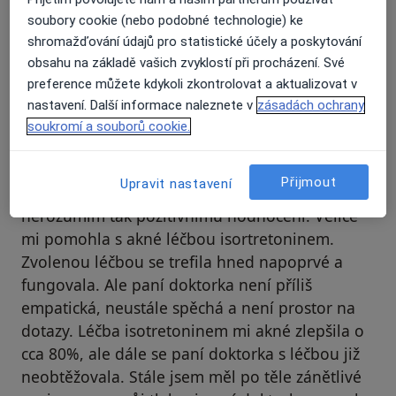
soubory cookie (nebo podobné technologie) ke
shromažďování údajů pro statistické účely a poskytování
Hledejte v názorech
obsahu na základě vašich zvyklostí při procházení. Své
preference můžete kdykoli zkontrolovat a aktualizovat v
nastavení. Další informace naleznete v
zásadách ochrany
soukromí a souborů cookie.
MD
Číslo ověřené
M
Přijmout
Upravit nastavení
Paní doktorka není nejhorší, ale moc
nerozumím tak pozitivnímu hodnocení. Velice
mi pomohla s akné léčbou isortretoninem.
Zvolenou léčbou se trefila hned napoprvé a
fungovala. Ale paní doktorka není příliš
empatická, neustále spěchá a není prostor na
dotazy. Léčba isotretoninem mi akné zlepšila o
cca 80%, ale dále se paní doktorka s léčbou již
neobtěžovala. Stále jsem měl po těle zánětlivé