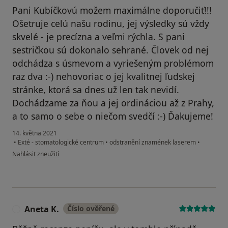
Pani Kubíčkovú možem maximálne doporučiť!!!
Ošetruje celú našu rodinu, jej výsledky sú vždy
skvelé - je precízna a veľmi rýchla. S pani
sestričkou sú dokonalo sehrané. Človek od nej
odchádza s úsmevom a vyriešeným problémom
raz dva :-) nehovoriac o jej kvalitnej ľudskej
stránke, ktorá sa dnes už len tak nevidí.
Dochádzame za ňou a jej ordináciou až z Prahy,
a to samo o sebe o niečom svedčí :-) Ďakujeme!
14. května 2021
•
Exté - stomatologické centrum
•
odstranění znamének laserem
•
podle názoru uživatele Veronika
Nahlásit zneužití
Aneta K.
Číslo ověřené
A