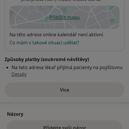
Přiblížit mapu
se otevře v nové záložce
Dostupnost
Na této adrese online kalendář není aktivní
Co mám v takové situaci udělat?
Způsoby platby (soukromé návštěvy)
Na teto adrese lékař přijímá pacienty na pojišťovnu
Detaily
Více
o adrese
Názory
Přidejte svůj názor