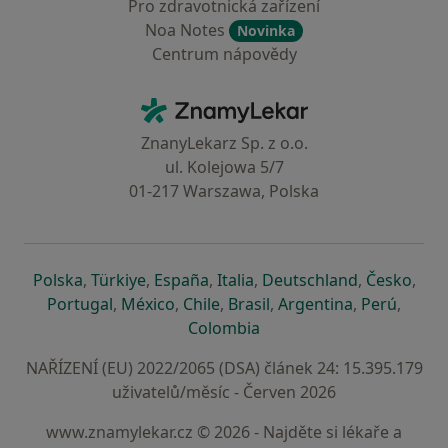
Pro zdravotnická zařízení
Noa Notes
Novinka
Centrum nápovědy
Kontakt
ZnamyLekar - Hlavní stránka
ZnanyLekarz Sp. z o.o.
ul. Kolejowa 5/7
01-217 Warszawa, Polska
se otevře v nové záložce
se otevře v nové záložce
se otevře v nové záložce
se otevře v nové záložce
se otevře v 
se o
Polska
,
Türkiye
,
España
,
Italia
,
Deutschland
,
Česko
,
se otevře v nové záložce
se otevře v nové záložce
se otevře v nové záložce
se otevře v nové záložc
se otevře v 
se ote
Portugal
,
México
,
Chile
,
Brasil
,
Argentina
,
Perú
,
se otevře v nové záložce
Colombia
NAŘÍZENÍ (EU) 2022/2065 (DSA) článek 24: 15.395.179
uživatelů/měsíc - Červen 2026
www.znamylekar.cz © 2026 - Najděte si lékaře a