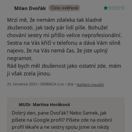
Milan Dvořák
Číslo ověřené
M
Mrzí mě, že nemám zdaleka tak kladné
zkušenosti, jak tady pár lidí píše. Bohužel
chování sestry mi přišlo velice neprofesionální.
Sestra na Vás křičí v telefonu a dává Vám silně
najevo, že na Vás nemá čas, že jste uplný
negramot.
Rád bych měl zkušenost jako ostatní zde, mám
ji však zcela jinou.
podle názoru uživatele Milan Dvo
25. července 2025
•
DERMICA s.r.o.
•
Jiný
•
Nahlásit zneužití
MUDr. Martina Horáková
Dobrý den, pane Dvořák? Nebo Samek, jak
píšete na Google profil? Píšete zde na osobní
profil lékaře a ne sestry spolu jsme se nikdy