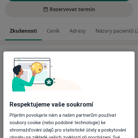
Rezervovat termín
Zkušenosti
Ceník
Adresy
Názory pacientů (
Zkušenosti
dermatovenerologie
Odborník na:
Dermatovenerologie
Korektivní dermatologie
Dětská dermatologie
Respektujeme vaše soukromí
Hlavní léčená onemocnění
Přijetím povolujete nám a našim partnerům používat
Kožní nemoci
soubory cookie (nebo podobné technologie) ke
shromažďování údajů pro statistické účely a poskytování
Pacienti, které ošetřuji
obsahu na základě vašich zvyklostí při procházení. Své