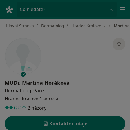
Hla
Co hledáte?
Hlavní Stránka
Dermatolog
Hradec Králové
Martina
Změna města
MUDr.
Martina Horáková
o specializacích
Dermatolog
·
Více
Hradec Králové
1 adresa
2 názory
Kontaktní údaje