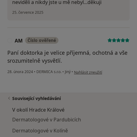
neviděli a nikdy jste u mě nebyl...děkuji
25. července 2025
AM
Číslo ověřené
A
Paní doktorka je velice příjemná, ochotná a vše
srozumitelně vysvětlí.
podle názoru uživatele AM
28. února 2024
•
DERMICA s.r.o.
•
Jiný
•
Nahlásit zneužití
Související vyhledávání
V okolí Hradce Králové
Dermatologové v Pardubicích
Dermatologové v Kolíně