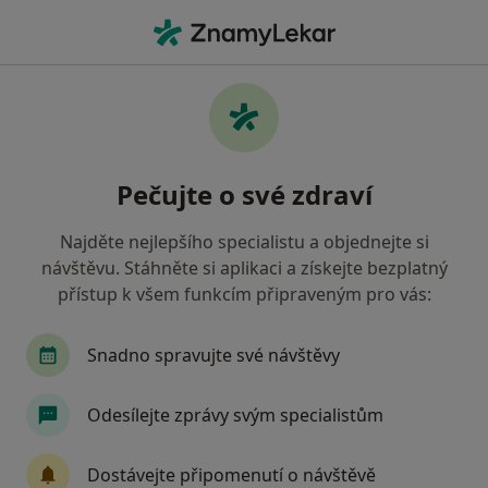
Hla
Dermatolog
Filtry
• 1
Mapa
Doporučení dermatologové, kteří mají
Pečujte o své zdraví
smlouvu s Vojenská zdravotní pojišťovna ČR
Jak řadíme výsledky vyhledávání?
Najděte nejlepšího specialistu a objednejte si
návštěvu. Stáhněte si aplikaci a získejte bezplatný
přístup k všem funkcím připraveným pro vás:
Vyberte město, ve kterém hledáte specialistu
Praha
Brno
Ostrava
Olomouc
Č
Snadno spravujte své návštěvy
Odesílejte zprávy svým specialistům
Dostávejte připomenutí o návštěvě