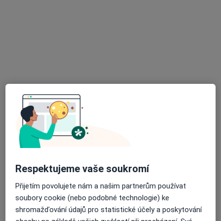
MUDr. Kateřina Hladíková
Dermatolog
64 názorů
Dukelská 101/III, Klatovy
•
Mapa
Ambulance pro choroby kožní a pohlavní
Konzultace
Hrazeno pojišťovnou
Tento specialista nenabízí online rezervaci termínu na této adrese.
Rezervovat termín
Respektujeme vaše soukromí
Přijetím povolujete nám a našim partnerům používat
soubory cookie (nebo podobné technologie) ke
shromažďování údajů pro statistické účely a poskytování