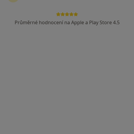
Průměrné hodnocení na Apple a Play Store 4.5
MUDr. Iva Špaňárová
·
Více
Dermatolog
422 názorů
Antala Staška 1670/80, Praha
•
Mapa
Poliklinika Budějovická - vchod č. 4, zelená budova, 6.patro
Tento specialista nenabízí online rezervaci termínu na této adrese.
Rezervovat termín