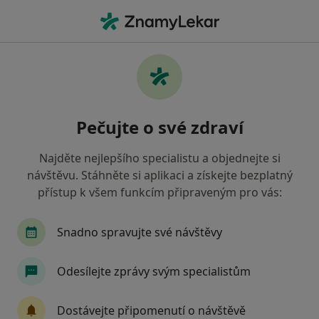
Hla
Dentální Hygienistka Hygienista
Filtry
• 1
Mapa
Doporučení dentální hygenisti, kteří mají
Pečujte o své zdraví
smlouvu s Vojenská zdravotní pojišťovna ČR
Jak řadíme výsledky vyhledávání?
Najděte nejlepšího specialistu a objednejte si
návštěvu. Stáhněte si aplikaci a získejte bezplatný
přístup k všem funkcím připraveným pro vás:
Vyberte město, ve kterém hledáte specialistu
Praha
Brno
Plzeň
Snadno spravujte své návštěvy
Odesílejte zprávy svým specialistům
Dostávejte připomenutí o návštěvě