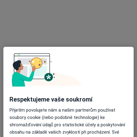
Nela Mrkvicová
·
Více
Dentální hygienistka, hygienista
Kneslova 5, Brno
•
Mapa
Stomatologie Kneslova
Fluoridace
500 Kč
Tento specialista nenabízí online rezervaci termínu na této adrese.
Rezervovat termín
Respektujeme vaše soukromí
Přijetím povolujete nám a našim partnerům používat
soubory cookie (nebo podobné technologie) ke
shromažďování údajů pro statistické účely a poskytování
obsahu na základě vašich zvyklostí při procházení. Své