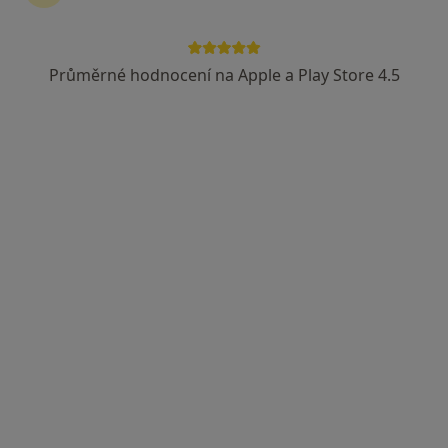
Průměrné hodnocení na Apple a Play Store 4.5
Dentica
Dentální hygienistka, hygienista, Zubař
220 názorů
Husova 774/17, Plzeň
•
Mapa
Dentica
Dentální hygiena (do 30 minut)
Více
Tato klinika nemá specialisty s dostupnými termíny v online kalendáři
Zobrazit profil