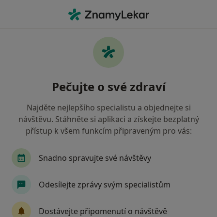
Hla
Psycholog
Filtry
• 1
Mapa
Doporučení psychologové, kteří mají
Pečujte o své zdraví
smlouvu s Vojenská zdravotní pojišťovna ČR
Jak řadíme výsledky vyhledávání?
Najděte nejlepšího specialistu a objednejte si
návštěvu. Stáhněte si aplikaci a získejte bezplatný
přístup k všem funkcím připraveným pro vás:
Vyberte město, ve kterém hledáte specialistu
Praha
Brno
Ostrava
Olomouc
P
Snadno spravujte své návštěvy
Odesílejte zprávy svým specialistům
Dostávejte připomenutí o návštěvě