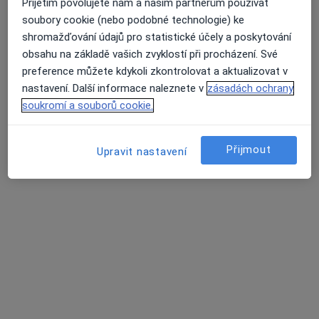
Přijetím povolujete nám a našim partnerům používat
soubory cookie (nebo podobné technologie) ke
Mgr. Michaela Mikutová
shromažďování údajů pro statistické účely a poskytování
obsahu na základě vašich zvyklostí při procházení. Své
·
Více
Psycholog
preference můžete kdykoli zkontrolovat a aktualizovat v
Žerotínovo nám., 533, Brno
•
Mapa
nastavení. Další informace naleznete v
zásadách ochrany
Poliklinika Bílý dům
soukromí a souborů cookie.
Psychologické poradenství
Cena nebyla přidána
Tento specialista nenabízí online rezervaci termínu na této adrese.
Přijmout
Upravit nastavení
Rezervovat termín