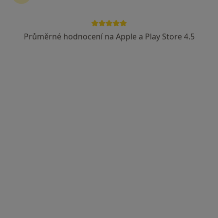
Průměrné hodnocení na Apple a Play Store 4.5
PhDr. Lenka Mašková
·
Více
Psycholog, Psychoterapeut
27 názorů
Jana Masaryka 48, Praha
•
Mapa
ordinace klinické psychologie
Psychologické poradenství
od 1 300 kč
Tento specialista nenabízí online rezervaci termínu na této adrese.
Rezervovat termín