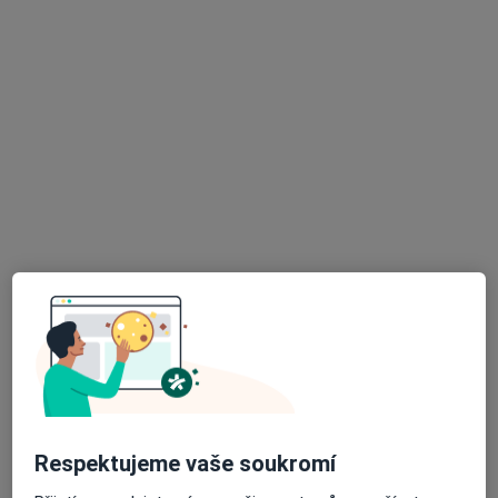
Mgr. Veronika Fuchsová
·
Více
Psycholog, Psychoterapeut
7 názorů
Zábrdovická 3, Brno
•
Mapa
Vojenská Nemocnice Brno
Tento specialista nenabízí online rezervaci termínu na této adrese.
Rezervovat termín
Respektujeme vaše soukromí