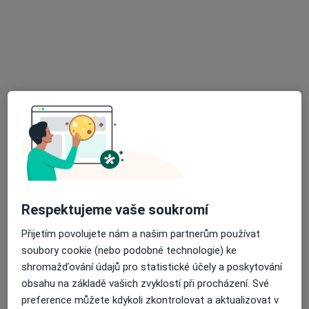
Rezervovat termín
Další specialisté ve vaší oblasti
Právě teď nemají žádná volná místa. Zkontrolujte,
zda se později neotevřou nová místa.
Respektujeme vaše soukromí
Přijetím povolujete nám a našim partnerům používat
soubory cookie (nebo podobné technologie) ke
Mgr. Vladimír Stuchl
shromažďování údajů pro statistické účely a poskytování
·
Více
Psycholog, Psychoterapeut
obsahu na základě vašich zvyklostí při procházení. Své
8 názorů
preference můžete kdykoli zkontrolovat a aktualizovat v