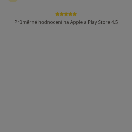
Průměrné hodnocení na Apple a Play Store 4.5
Vladimír Marček, Ph.D.
·
Více
Psycholog, Psychoterapeut
124 názorů
Adresa
Online
Sukova 49/4, Brno
•
Mapa
Psychoterapie-Marcek.cz
Individuální sezení
1 500 Kč
Tento specialista nenabízí online rezervaci termínu na této adrese.
Rezervovat termín