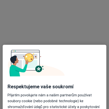
Dr. Tetiana Vashchuk
·
Více
Zubař
142 názorů
Oldřichova 18, Praha
•
Mapa
Apostolydent s.r.o.
Respektujeme vaše soukromí
Bělení zubů
10 000 Kč
Tento specialista nenabízí online rezervaci termínu na této adrese.
Přijetím povolujete nám a našim partnerům používat
soubory cookie (nebo podobné technologie) ke
Rezervovat termín
shromažďování údajů pro statistické účely a poskytování