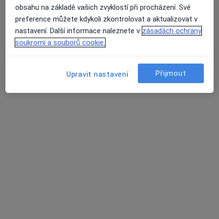
obsahu na základě vašich zvyklostí při procházení. Své
preference můžete kdykoli zkontrolovat a aktualizovat v
nastavení. Další informace naleznete v
zásadách ochrany
soukromí a souborů cookie.
Přijmout
Upravit nastavení
Gelena Dymova
·
Více
Zubař
274 názorů
Adresa 1
Adresa 2
Těšnov 1163/5, Praha
•
Mapa
Perlan Dental Clinic, s.r.o.
Implantáty
15 000 Kč