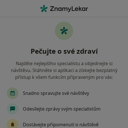
Hla
Zubař
Filtry
• 1
Mapa
Doporučení zubaři, kteří mají smlouvu s
Pečujte o své zdraví
Zaměstnanecká pojišťovna Škoda
Jak řadíme výsledky vyhledávání?
Najděte nejlepšího specialistu a objednejte si
návštěvu. Stáhněte si aplikaci a získejte bezplatný
přístup k všem funkcím připraveným pro vás:
Vyberte město, ve kterém hledáte specialistu
Praha
Brno
Ostrava
Mladá Boleslav
Snadno spravujte své návštěvy
Odesílejte zprávy svým specialistům
Dostávejte připomenutí o návštěvě