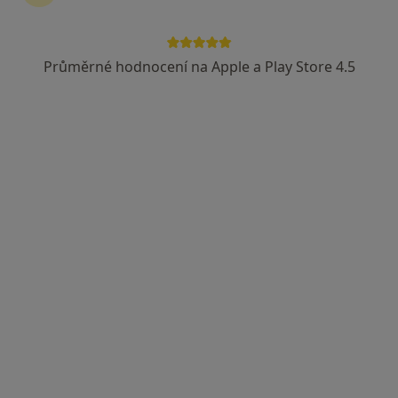
Průměrné hodnocení na Apple a Play Store 4.5
lékař Maryana Kovalchuk
·
Více
Zubař
729 názorů
Na Poříčním právu 376/1, Praha
•
Mapa
HOLISTIC DENTAL AND PHYSIO CENTRE s.r.o.
Tento specialista nenabízí online rezervaci termínu na této adrese.
Rezervovat termín