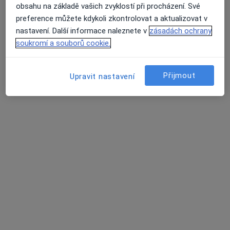
obsahu na základě vašich zvyklostí při procházení. Své
preference můžete kdykoli zkontrolovat a aktualizovat v
nastavení. Další informace naleznete v
zásadách ochrany
soukromí a souborů cookie.
Dr. Valerii Vashchuk
·
Více
Zubař
734 názorů
Přijmout
Upravit nastavení
Doudova 652/10, Praha
•
Mapa
Ludana s.r.o.
Bělení zubů
5 000 Kč
Tento specialista nenabízí online rezervaci termínu na této adrese.
Rezervovat termín