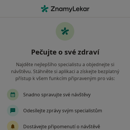
Hla
Zubař
Filtry
• 1
Mapa
Doporučení zubaři, kteří mají smlouvu s
Pečujte o své zdraví
Maxima
Jak řadíme výsledky vyhledávání?
Najděte nejlepšího specialistu a objednejte si
návštěvu. Stáhněte si aplikaci a získejte bezplatný
přístup k všem funkcím připraveným pro vás:
Vyberte město, ve kterém hledáte specialistu
Praha
Snadno spravujte své návštěvy
Odesílejte zprávy svým specialistům
Dostávejte připomenutí o návštěvě