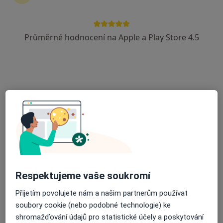
Průměrné hodnocení na Apple a Play Store 4.5
MDDr. Ganna Morozova
·
Více
Zubař
318 názorů
Lupáčova 864/18, Praha
•
Mapa
MODESTO, moderní stomatologie
Zubní vyšetření
od 1 000 kč
Tento specialista nenabízí online rezervaci termínu na této adrese.
Rezervovat termín
Respektujeme vaše soukromí
Přijetím povolujete nám a našim partnerům používat
soubory cookie (nebo podobné technologie) ke
shromažďování údajů pro statistické účely a poskytování