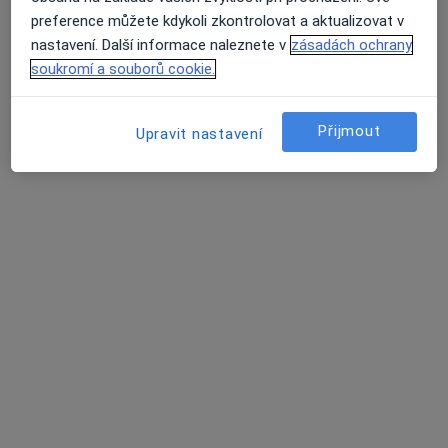
Stomatologická ordinace
preference můžete kdykoli zkontrolovat a aktualizovat v
Bělení zubů
od 4 170 kč
nastavení. Další informace naleznete v
zásadách ochrany
Tento specialista nenabízí online rezervaci termínu na této adrese.
soukromí a souborů cookie.
Rezervovat termín
Přijmout
Upravit nastavení
MDDr. Viktoria Baghdasaryan
Zubař
7 názorů
Přemyslovská 43, Praha
•
Mapa