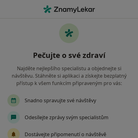
Hla
Zubař
Filtry
• 1
Mapa
Doporučení zubaři, kteří mají smlouvu s
Pečujte o své zdraví
Revírní bratrská pokladna, zdravotní
pojišťovna
Najděte nejlepšího specialistu a objednejte si
Jak řadíme výsledky vyhledávání?
návštěvu. Stáhněte si aplikaci a získejte bezplatný
přístup k všem funkcím připraveným pro vás:
Vyberte město, ve kterém hledáte specialistu
Snadno spravujte své návštěvy
Praha
Ostrava
Brno
Olomouc
Zl
Odesílejte zprávy svým specialistům
Dostávejte připomenutí o návštěvě