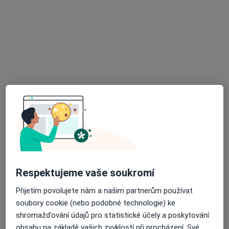
Apostolydent s.r.o.
Bělení zubů
10 000 Kč
Tento specialista nenabízí online rezervaci termínu na této adrese.
Rezervovat termín
Respektujeme vaše soukromí
MUDr. Viktoria Gusarova
·
Více
Zubař
Přijetím povolujete nám a našim partnerům používat
225 názorů
soubory cookie (nebo podobné technologie) ke
shromažďování údajů pro statistické účely a poskytování
Jankovcova 16, Praha
•
Mapa
obsahu na základě vašich zvyklostí při procházení. Své