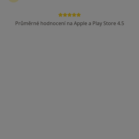
Průměrné hodnocení na Apple a Play Store 4.5
MUDr. Antonín Dědič
·
Více
Zubař
4 názory
Korunky. Můstky.Náhrady celkově, částečné.
Léčení kořenovych kanálků.
Vyplní fotopolimerni, skloionomerni,AMG
Adresa 1
Adresa 2
Opatovská 1763/11, Praha
•
Mapa
Medidentclinic,s.r.o
Bělení zubů
8 000 Kč