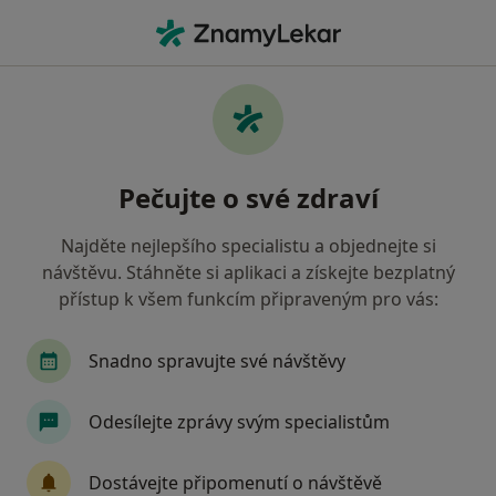
Hla
Psychiatr
Filtry
• 1
Mapa
Doporučení psychiatři, kteří mají smlouvu s
Pečujte o své zdraví
Revírní bratrská pokladna, zdravotní
pojišťovna
Najděte nejlepšího specialistu a objednejte si
Jak řadíme výsledky vyhledávání?
návštěvu. Stáhněte si aplikaci a získejte bezplatný
přístup k všem funkcím připraveným pro vás:
Vyberte město, ve kterém hledáte specialistu
Snadno spravujte své návštěvy
Brno
Ostrava
Praha
Opava
Pros
Odesílejte zprávy svým specialistům
Dostávejte připomenutí o návštěvě