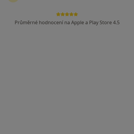
Průměrné hodnocení na Apple a Play Store 4.5
MUDr. Ondřej Rotter
·
Více
Psychiatr
12 názorů
Vodárenská 3827, Mělník
•
Mapa
Ambulantní psychiatrie s.r.o.
Tento specialista nenabízí online rezervaci termínu na této adrese.
Rezervovat termín