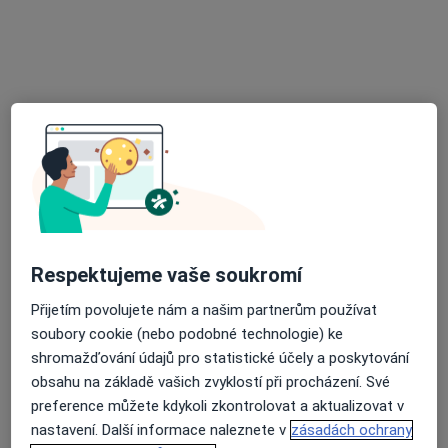
MUDr. Michal Pořický
Psychiatr
136 názorů
Husovo nám 37, Beroun
•
Mapa
Psychiatrie
Tento specialista nenabízí online rezervaci termínu na této adrese.
Rezervovat termín
Respektujeme vaše soukromí
Přijetím povolujete nám a našim partnerům používat
soubory cookie (nebo podobné technologie) ke
shromažďování údajů pro statistické účely a poskytování
obsahu na základě vašich zvyklostí při procházení. Své
preference můžete kdykoli zkontrolovat a aktualizovat v
nastavení. Další informace naleznete v
zásadách ochrany