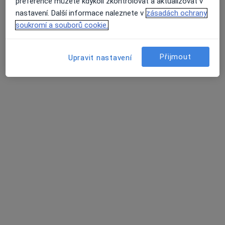
preference můžete kdykoli zkontrolovat a aktualizovat v
Tento specialista nenabízí online rezervaci termínu na této adrese.
nastavení. Další informace naleznete v
zásadách ochrany
soukromí a souborů cookie.
Rezervovat termín
Přijmout
Upravit nastavení
MUDr. Michal Pořický
Psychiatr
136 názorů
Husovo nám 37, Beroun
•
Mapa
Psychiatrie
Tento specialista nenabízí online rezervaci termínu na této adrese.