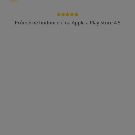
Průměrné hodnocení na Apple a Play Store 4.5
MUDr. Šárka Bínová
·
Více
Psychiatr, Dětský psychiatr, Psychoterapeut
427 názorů
Adresa
Online
Vodárenská 3827, Mělník
•
Mapa
MUDr. Šárka Bínová- Medic Point - Mělník, centrum léčby a prevence. Na první vyšetření je potřeba konzultaci zarezervovat v délce 2x30 minut, na kontrolní pouze 1x30 minut, pokud jinak neurčí lékař.
Tento specialista nenabízí online rezervaci termínu na této adrese.
Rezervovat termín
K dispozici jsou online konzultace