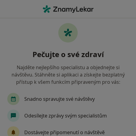
Hla
Psychiatr
Filtry
• 1
Mapa
Doporučení psychiatři, kteří mají smlouvu s
Pečujte o své zdraví
Oborová zdravotní pojišťovna
Jak řadíme výsledky vyhledávání?
Najděte nejlepšího specialistu a objednejte si
návštěvu. Stáhněte si aplikaci a získejte bezplatný
přístup k všem funkcím připraveným pro vás:
Vyberte město, ve kterém hledáte specialistu
Praha
Brno
Plzeň
České Budějovice
Snadno spravujte své návštěvy
Odesílejte zprávy svým specialistům
Dostávejte připomenutí o návštěvě