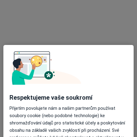
Další specialisté ve vaší oblasti
Právě teď nemají žádná volná místa. Zkontrolujte,
zda se později neotevřou nová místa.
Respektujeme vaše soukromí
MUDr. Ondřej Rotter
·
Více
Psychiatr
Přijetím povolujete nám a našim partnerům používat
12 názorů
soubory cookie (nebo podobné technologie) ke
shromažďování údajů pro statistické účely a poskytování
Vodárenská 3827, Mělník
•
Mapa
obsahu na základě vašich zvyklostí při procházení. Své
Ambulantní psychiatrie s.r.o.