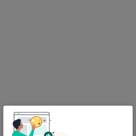
Nemocnince Pardubice, Psychiatrické oddělení
Tento specialista nenabízí online rezervaci termínu na této adrese.
Rezervovat termín
MUDr. Alena Rýznarová
Psychiatr
14 názorů
Smilova 405, Pardubice
•
Mapa
Sam. ord. lékaře spec. - psychiatrie