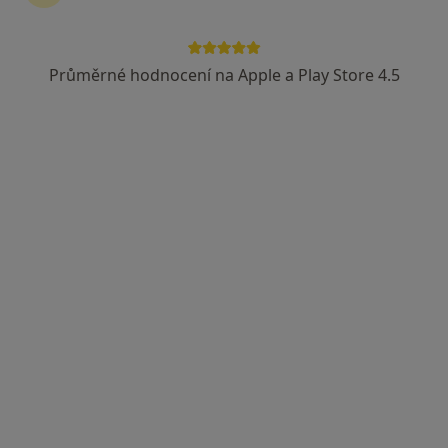
Boženy Němcové 349, Skuteč
•
Mapa
Psychiatrická ambulance Skuteč, Rikomed s.r.o.
Průměrné hodnocení na Apple a Play Store 4.5
Tento specialista nenabízí online rezervaci termínu na této adrese.
Rezervovat termín
MUDr. Jan Kolomazník
Psychiatr
10 názorů
Kyjevská 44, Pardubice
•
Mapa