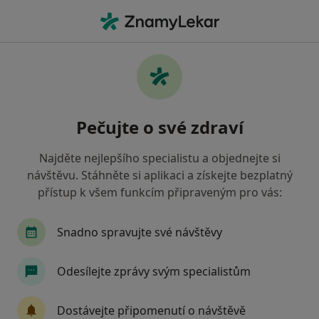
Hla
Psychiatr • Chrudim, pardubický
Filtry
• 1
Mapa
Doporučení psychiatři s Oborová zdravotní
Pečujte o své zdraví
pojišťovna Chrudim
Jak řadíme výsledky vyhledávání?
Najděte nejlepšího specialistu a objednejte si
návštěvu. Stáhněte si aplikaci a získejte bezplatný
přístup k všem funkcím připraveným pro vás:
Snadno spravujte své návštěvy
Odesílejte zprávy svým specialistům
MUDr. Richard Köhler
Dostávejte připomenutí o návštěvě
·
Více
Psychiatr