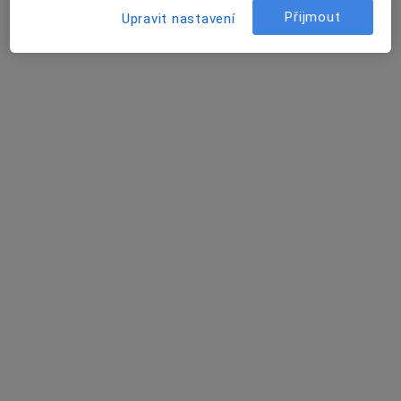
Tento specialista nenabízí online rezervaci termínu na této adrese.
Přijmout
Upravit nastavení
Rezervovat termín
MUDr. Pavlíček Tomáš
Gynekolog
16 názorů
Václavská 570, Chrudim
•
Mapa
Nemocnice Chrudim
Tento specialista nenabízí online rezervaci termínu na této adrese.