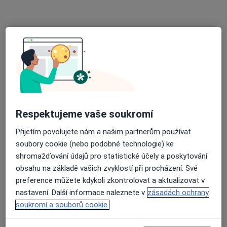
Ordinace
Tento specialista nenabízí online rezervaci termínu na této adrese.
Rezervovat termín
Respektujeme vaše soukromí
Přijetím povolujete nám a našim partnerům používat
soubory cookie (nebo podobné technologie) ke
MUDr. Radovan Slavíček
shromažďování údajů pro statistické účely a poskytování
obsahu na základě vašich zvyklostí při procházení. Své
Gynekolog
preference můžete kdykoli zkontrolovat a aktualizovat v
25 názorů
nastavení. Další informace naleznete v
zásadách ochrany
Václavská 570, Chrudim
•
Mapa
soukromí a souborů cookie.
Chrudimská nemocnice