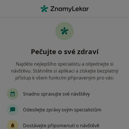
Hla
Gynekolog • Chrudim, pardubický
Filtry
• 1
Mapa
Doporučení gynekologové s Oborová
Pečujte o své zdraví
zdravotní pojišťovna Chrudim
Jak řadíme výsledky vyhledávání?
Najděte nejlepšího specialistu a objednejte si
návštěvu. Stáhněte si aplikaci a získejte bezplatný
přístup k všem funkcím připraveným pro vás:
Snadno spravujte své návštěvy
Odesílejte zprávy svým specialistům
MUDr. Robert Středa
Dostávejte připomenutí o návštěvě
·
Více
Gynekolog, Endokrinolog