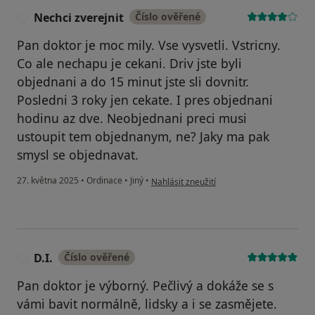
Nechci zverejnit
Číslo ověřené
N
Pan doktor je moc mily. Vse vysvetli. Vstricny.
Co ale nechapu je cekani. Driv jste byli
objednani a do 15 minut jste sli dovnitr.
Posledni 3 roky jen cekate. I pres objednani
hodinu az dve. Neobjednani preci musi
ustoupit tem objednanym, ne? Jaky ma pak
smysl se objednavat.
podle názoru uživatele Nechci zverejnit
27. května 2025
•
Ordinace
•
Jiný
•
Nahlásit zneužití
D.I.
Číslo ověřené
D
Pan doktor je výborný. Pečlivý a dokáže se s
vámi bavit normálně, lidsky a i se zasmějete.