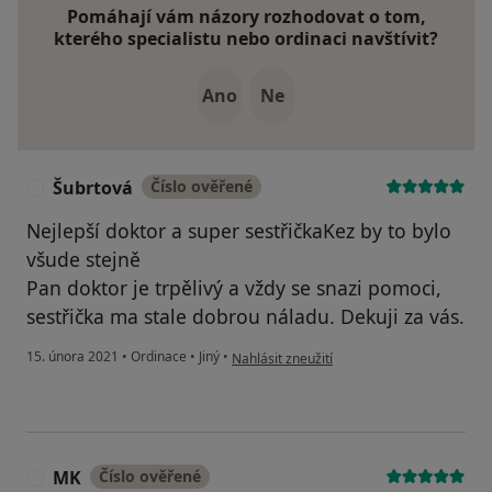
Pomáhají vám názory rozhodovat o tom,
kterého specialistu nebo ordinaci navštívit?
Ano
Ne
Šubrtová
Číslo ověřené
Š
Nejlepší doktor a super sestřičkaKez by to bylo
všude stejně
Pan doktor je trpělivý a vždy se snazi pomoci,
sestřička ma stale dobrou náladu. Dekuji za vás.
podle názoru uživatele Šubrtová
15. února 2021
•
Ordinace
•
Jiný
•
Nahlásit zneužití
MK
Číslo ověřené
M