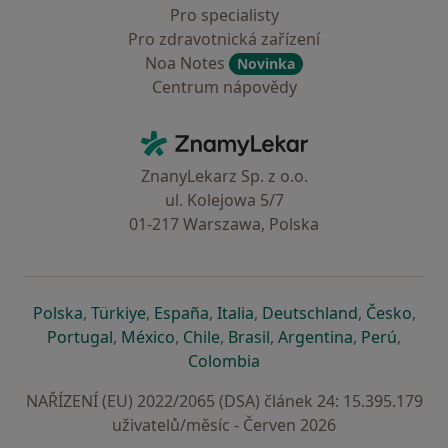
Pro specialisty
Pro zdravotnická zařízení
Noa Notes
Novinka
Centrum nápovědy
Kontakt
ZnamyLekar - Hlavní stránka
ZnanyLekarz Sp. z o.o.
ul. Kolejowa 5/7
01-217 Warszawa, Polska
se otevře v nové záložce
se otevře v nové záložce
se otevře v nové záložce
se otevře v nové záložce
se otevře v 
se o
Polska
,
Türkiye
,
España
,
Italia
,
Deutschland
,
Česko
,
se otevře v nové záložce
se otevře v nové záložce
se otevře v nové záložce
se otevře v nové záložc
se otevře v 
se ote
Portugal
,
México
,
Chile
,
Brasil
,
Argentina
,
Perú
,
se otevře v nové záložce
Colombia
NAŘÍZENÍ (EU) 2022/2065 (DSA) článek 24: 15.395.179
uživatelů/měsíc - Červen 2026