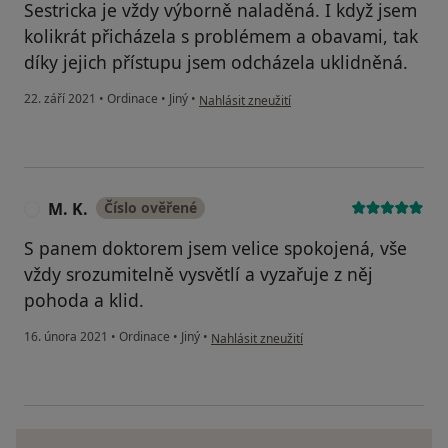
Sestricka je vždy výborně naladěná. I když jsem
kolikrát přicházela s problémem a obavami, tak
díky jejich přístupu jsem odcházela uklidněná.
podle názoru uživatele D.I.
22. září 2021
•
Ordinace
•
Jiný
•
Nahlásit zneužití
M. K.
Číslo ověřené
M
S panem doktorem jsem velice spokojená, vše
vždy srozumitelně vysvětlí a vyzařuje z něj
pohoda a klid.
podle názoru uživatele M. K.
16. února 2021
•
Ordinace
•
Jiný
•
Nahlásit zneužití