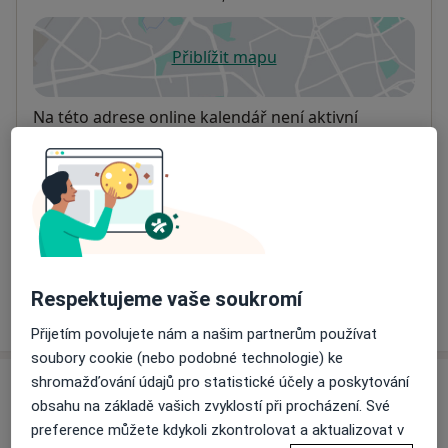
Přiblížit mapu
se otevře v nové záložce
Dostupnost
Na této adrese online kalendář není aktivní
Co mám v takové situaci udělat?
Způsoby platby (soukromé návštěvy)
Na teto adrese lékař přijímá pacienty na pojišťovnu
Detaily
Respektujeme vaše soukromí
Více
o adrese
Přijetím povolujete nám a našim partnerům používat
soubory cookie (nebo podobné technologie) ke
shromažďování údajů pro statistické účely a poskytování
Názory
obsahu na základě vašich zvyklostí při procházení. Své
preference můžete kdykoli zkontrolovat a aktualizovat v
Přidejte svůj názor