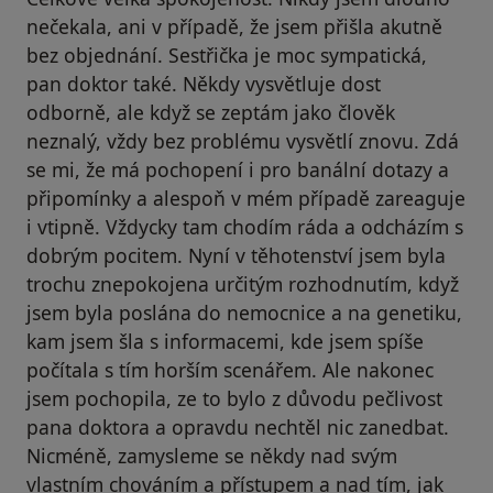
nečekala, ani v případě, že jsem přišla akutně
bez objednání. Sestřička je moc sympatická,
pan doktor také. Někdy vysvětluje dost
odborně, ale když se zeptám jako člověk
neznalý, vždy bez problému vysvětlí znovu. Zdá
se mi, že má pochopení i pro banální dotazy a
připomínky a alespoň v mém případě zareaguje
i vtipně. Vždycky tam chodím ráda a odcházím s
dobrým pocitem. Nyní v těhotenství jsem byla
trochu znepokojena určitým rozhodnutím, když
jsem byla poslána do nemocnice a na genetiku,
kam jsem šla s informacemi, kde jsem spíše
počítala s tím horším scenářem. Ale nakonec
jsem pochopila, ze to bylo z důvodu pečlivost
pana doktora a opravdu nechtěl nic zanedbat.
Nicméně, zamysleme se někdy nad svým
vlastním chováním a přístupem a nad tím, jak