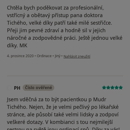
Chtěla bych poděkovat za profesionální,
vstřícný a obětavý přístup pana doktora
Tichého, velké díky patří také milé sestřičce.
Přeji jim pevné zdraví a hodně sil v jejich
náročné a zodpovědné práci. Ještě jednou velké
díky. MK
podle názoru uživatele MK
4. prosince 2020
•
Ordinace
•
Jiný
•
Nahlásit zneužití
PH
Číslo ověřené
P
Jsem vděčná za to být pacientkou p Mudr
Tichého. Nejen, že je velmi pečlivý po lékařské
stránce, ale působí také velmi lidsky a zodpoví
veškeré dotazy. V kombianci s tou nejmilejší
sestrou na světě jsou ordinací snů. Díky za vás!