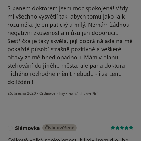
S panem doktorem jsem moc spokojená! Vždy
mi všechno vysvětlí tak, abych tomu jako laik
rozuměla. Je empatický a milý. Nemám žádnou
negativní zkušenost a můžu jen doporučit.
Sestřička je taky skvělá, její dobrá nálada na mě
pokaždé působí strašně pozitivně a veškeré
obavy ze mě hned opadnou. Mám v plánu
stěhování do jiného města, ale pana doktora
Tichého rozhodně měnit nebudu - i za cenu
dojíždění!
podle názoru uživatele Váš účet byl odst
26. března 2020
•
Ordinace
•
Jiný
•
Nahlásit zneužití
Slámovka
Číslo ověřené
S
Celkově velká spokojenost. Nikdy jsem dlouho