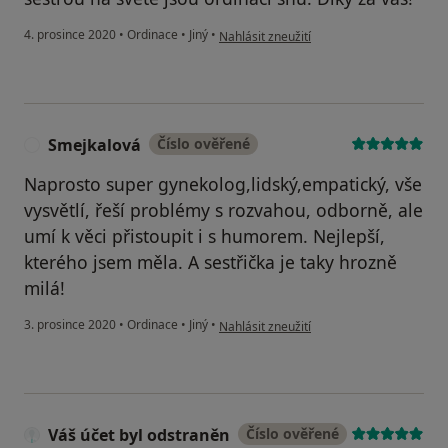
podle názoru uživatele PH
4. prosince 2020
•
Ordinace
•
Jiný
•
Nahlásit zneužití
Smejkalová
Číslo ověřené
S
Naprosto super gynekolog,lidský,empatický, vše
vysvětlí, řeší problémy s rozvahou, odborně, ale
umí k věci přistoupit i s humorem. Nejlepší,
kterého jsem měla. A sestřička je taky hrozně
milá!
podle názoru uživatele Smejkalová
3. prosince 2020
•
Ordinace
•
Jiný
•
Nahlásit zneužití
Váš účet byl odstraněn
Číslo ověřené