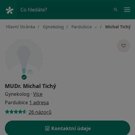
Hla
Co hledáte?
Hlavní Stránka
Gynekolog
Pardubice
Michal Tichý
Změna města
MUDr.
Michal Tichý
o specializacích
Gynekolog
·
Více
Pardubice
1 adresa
26 názorů
Kontaktní údaje