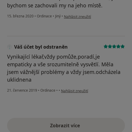
bychom se zachovali my na jeho místě.
podle názoru uživatele Slámovka
15. března 2020
•
Ordinace
•
Jiný
•
Nahlásit zneužití
Váš účet byl odstraněn
Vynikající lékař,vždy pomůže,poradí,je
empaticky a vše srozumitelně vysvětlí. Měla
jsem vážnější problémy a vždy jsem.odcházela
uklidnena
podle názoru uživatele Váš účet byl odstra
21. července 2019
•
Ordinace
•
•
Nahlásit zneužití
Zobrazit více
výše uvedené názory