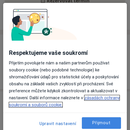
Rezervovat termín
Ceník
Adresy
Názory pacientů
Ceník
Respektujeme vaše soukromí
Informace o službách a cenách nejsou k dispozici
Tento specialista ještě nepřidával žádné informace o
Přijetím povolujete nám a našim partnerům používat
svých službách.
soubory cookie (nebo podobné technologie) ke
shromažďování údajů pro statistické účely a poskytování
obsahu na základě vašich zvyklostí při procházení. Své
preference můžete kdykoli zkontrolovat a aktualizovat v
nastavení. Další informace naleznete v
zásadách ochrany
Adresa
soukromí a souborů cookie.
Porodnicko-gynekologicka klinika
Kyjevská 44,
Pardubice
532 03
Přijmout
Upravit nastavení