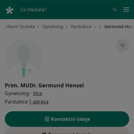
Hla
Co hledáte?
Hlavní Stránka
Gynekolog
Pardubice
Germund Hen
Změna města
Prim. MUDr.
Germund Hensel
o specializacích
Gynekolog
·
Více
Pardubice
1 adresa
Kontaktní údaje