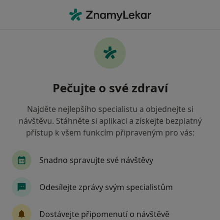
Hla
Psychiatr • Beroun, středočeský
Filtry
• 1
Mapa
Doporučení psychiatři s Oborová zdravotní
Pečujte o své zdraví
pojišťovna Beroun
Jak řadíme výsledky vyhledávání?
Najděte nejlepšího specialistu a objednejte si
návštěvu. Stáhněte si aplikaci a získejte bezplatný
přístup k všem funkcím připraveným pro vás:
Snadno spravujte své návštěvy
Odesílejte zprávy svým specialistům
MUDr. Michal Pořický
Dostávejte připomenutí o návštěvě
Psychiatr