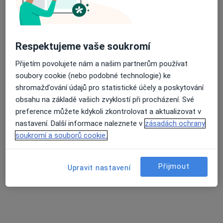
Politických vězňů 40, Beroun
•
Mapa
Medicentrum Beroun, spol. s r.o.
Tento specialista nenabízí online rezervaci termínu na této adrese.
Respektujeme vaše soukromí
Rezervovat termín
Přijetím povolujete nám a našim partnerům používat
soubory cookie (nebo podobné technologie) ke
shromažďování údajů pro statistické účely a poskytování
obsahu na základě vašich zvyklostí při procházení. Své
preference můžete kdykoli zkontrolovat a aktualizovat v
nastavení. Další informace naleznete v
zásadách ochrany
soukromí a souborů cookie.
Přijmout
Upravit nastavení
MUDr. Magdalena Richterová
·
Více
Psychiatr, Psychoterapeut
2 názory
28. října 1160, Řevnice
•
Mapa