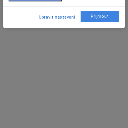
Politických vězňů 40, Beroun
•
Mapa
Medicentrum Beroun, spol. s r.o.
Přijmout
Upravit nastavení
Tato klinika nemá specialisty s dostupnými termíny v online kalendáři
Zobrazit profil
Luděk Pelikán
Alergolog
3 názory
K nemocnici 1106, Hořovice
•
Mapa