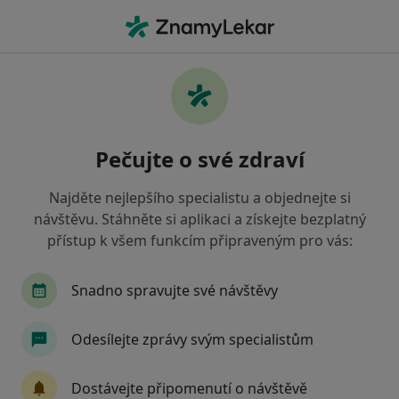
Hla
Alergolog • Beroun, středočeský
Filtry
• 1
Mapa
Doporučení alergologové s Oborová
Pečujte o své zdraví
zdravotní pojišťovna Beroun
Jak řadíme výsledky vyhledávání?
Najděte nejlepšího specialistu a objednejte si
návštěvu. Stáhněte si aplikaci a získejte bezplatný
přístup k všem funkcím připraveným pro vás:
Snadno spravujte své návštěvy
Odesílejte zprávy svým specialistům
MUDr. Marie Kačírková
Dostávejte připomenutí o návštěvě
Alergolog, Pediatr