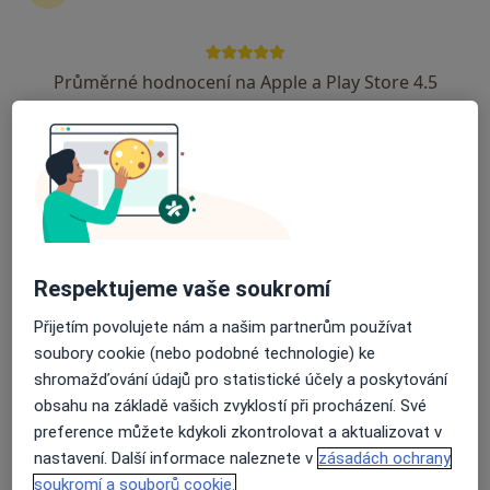
28 názorů
Nádražní 308, Lochovice
•
Mapa
Průměrné hodnocení na Apple a Play Store 4.5
Alergologická ambulance
Tento specialista nenabízí online rezervaci termínu na této adrese.
Rezervovat termín
Respektujeme vaše soukromí
Přijetím povolujete nám a našim partnerům používat
soubory cookie (nebo podobné technologie) ke
shromažďování údajů pro statistické účely a poskytování
obsahu na základě vašich zvyklostí při procházení. Své
Medicentrum Beroun, spol. s r.o.
preference můžete kdykoli zkontrolovat a aktualizovat v
·
Více
Alergolog, Chirurg, Dermatolog
nastavení. Další informace naleznete v
zásadách ochrany
48 názorů
soukromí a souborů cookie.