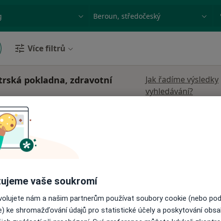
ace, nemoc nebo příjmení
Město nebo region
Více filtrů
trská pokladna, zdravotní
Jak řadíme výsledky
vyhledávání?
oun,
Dnes
Zítra
So
Ne
6 Srpen
7 Srpen
8 Srpen
9 Srpen
·
atolog
Online rezervace termínu není k dispozic
Zobrazit profil
ujeme vaše soukromí
ovolujete nám a našim partnerům používat soubory cookie (nebo po
e) ke shromažďování údajů pro statistické účely a poskytování obs