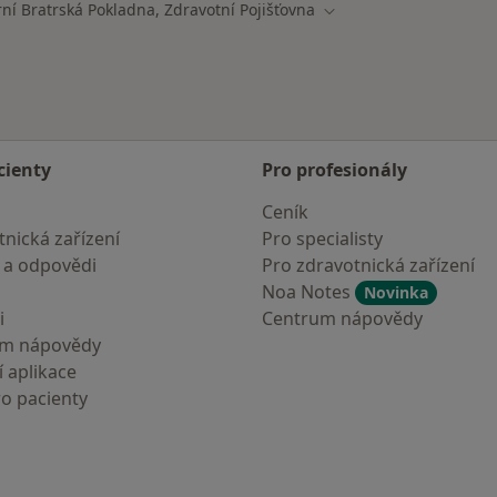
rní Bratrská Pokladna, Zdravotní Pojišťovna
ěsta
Změna města
cienty
Pro profesionály
Ceník
nická zařízení
Pro specialisty
 a odpovědi
Pro zdravotnická zařízení
Noa Notes
Novinka
i
Centrum nápovědy
um nápovědy
 aplikace
ro pacienty