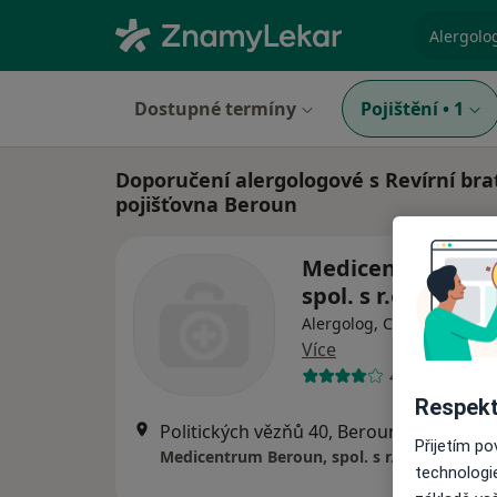
specializ
Dostupné termíny
Pojištění
•
1
Doporučení alergologové s Revírní bra
pojišťovna Beroun
Medicentrum Ber
spol. s r.o.
Alergolog, Chirurg, Derm
Více
48 názorů
Respekt
Politických vězňů 40, Beroun
•
Mapa
Přijetím p
Medicentrum Beroun, spol. s r.o.
technologi