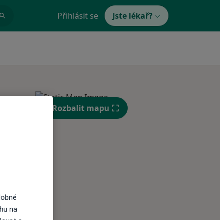
Přihlásit se
Jste lékař?
Rozbalit mapu
Po
Út
St
10 Srpen
11 Srpen
12 Srpen
i
dobné
ahu na