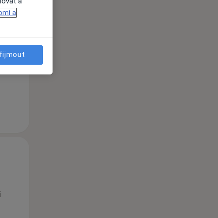
lovat a
omí a
Po
Út
St
10 Srpen
11 Srpen
12 Srpen
řijmout
i
Po
Út
St
10 Srpen
11 Srpen
12 Srpen
i