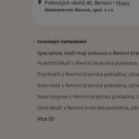
Politických vězňů 40, Beroun
•
Mapa
Medicentrum Beroun, spol. s r.o.
Související vyhledávání
Specialisté, kteří mají smlouvu s Revírní br
Praktičtí lékaři s Revírní bratrská pokladna
Psychiatři s Revírní bratrská pokladna, zdr
Internisté s Revírní bratrská pokladna, zdr
Neurologové s Revírní bratrská pokladna, 
Oční lékaři s Revírní bratrská pokladna, zd
Více (5)
Více v kategorii: Specialisté, kteří m