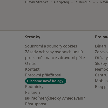
Hlavní Stránka
Alergolog
Beroun
Reví
Změna města
Změna m
Stránky
Pro pa
Soukromí a soubory cookies
Lékaři
Zásady ochrany osobních údajů
Zdravot
pro zaměstnance zdravotní péče
Otázky
O nás
Služby
Kontakt
Nemoc
Pracovní příležitosti
Centr
Mobilní
Hledáme nové kolegy!
Podmínky
Blog p
Partneři
Jak řadíme výsledky vyhledávání?
Přístupnost