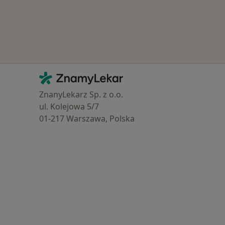
Kontakt
ZnamyLekar - Hlavní stránka
ZnanyLekarz Sp. z o.o.
ul. Kolejowa 5/7
01-217 Warszawa, Polska