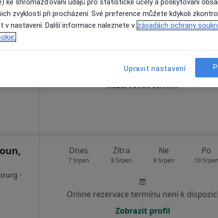
e) ke shromažďování údajů pro statistické účely a poskytování obs
ich zvyklostí při procházení. Své preference můžete kdykoli zkontro
Dnes
Zítra
Ne
Po
t v nastavení. Další informace naleznete v
zásadách ochrany soukr
7 Srpen
8 Srpen
9 Srpen
10 Srpe
okie.
P
Online rezervace termínu není k dispozic
Upravit nastavení
Rezervovat termín
oun,
Dnes
Zítra
Ne
Po
7 Srpen
8 Srpen
9 Srpen
10 Srpe
·
hirurg
Online rezervace termínu není k dispozic
Zobrazit profil