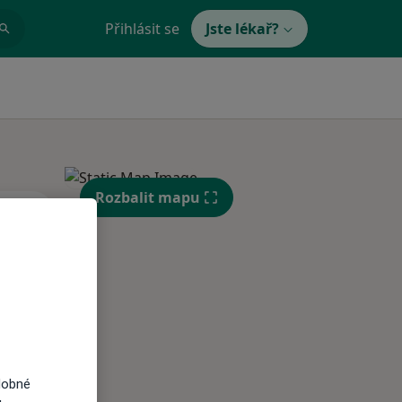
Přihlásit se
Jste lékař?
Rozbalit mapu
Út
St
Čt
n
11 Srpen
12 Srpen
13 Srpen
i
dobné