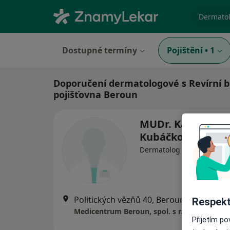
specializ
Dostupné termíny
Pojištění
•
1
Doporučení dermatologové s Revírní b
pojišťovna Beroun
MUDr. Kateřina
Kubáčková
Dermatolog
Politických vězňů 40, Beroun
•
Mapa
Respekt
Medicentrum Beroun, spol. s r.o.
Přijetím p