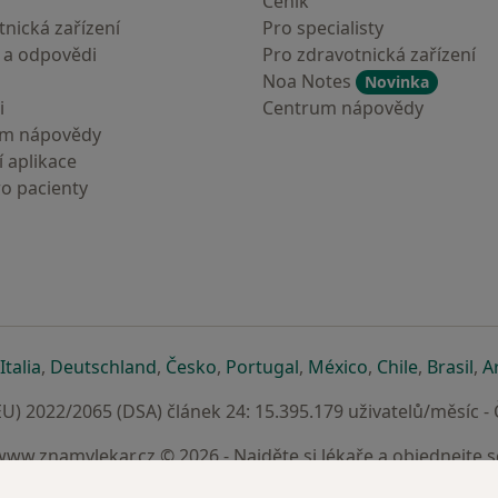
Ceník
nická zařízení
Pro specialisty
 a odpovědi
Pro zdravotnická zařízení
Noa Notes
Novinka
i
Centrum nápovědy
um nápovědy
 aplikace
ro pacienty
záložce
 v nové záložce
e otevře v nové záložce
se otevře v nové záložce
se otevře v nové záložce
se otevře v nové záložce
se otevře v nové záložc
se otevře v nov
se otevře
se 
Italia
,
Deutschland
,
Česko
,
Portugal
,
México
,
Chile
,
Brasil
,
A
U) 2022/2065 (DSA) článek 24: 15.395.179 uživatelů/měsíc -
www.znamylekar.cz © 2026 - Najděte si lékaře a objednejte s