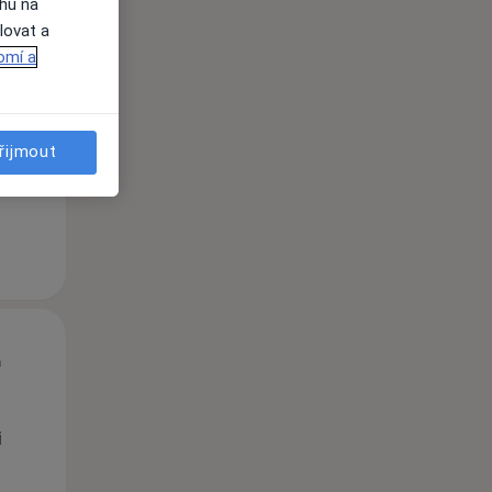
ahu na
lovat a
Út
St
Čt
omí a
n
11 Srpen
12 Srpen
13 Srpen
řijmout
i
Út
St
Čt
n
11 Srpen
12 Srpen
13 Srpen
i