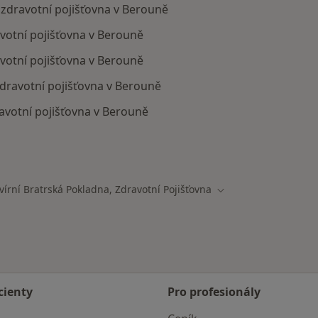
, zdravotní pojišťovna v Berouně
avotní pojišťovna v Berouně
avotní pojišťovna v Berouně
zdravotní pojišťovna v Berouně
ravotní pojišťovna v Berouně
ají smlouvu s Revírní bratrská pokladna, zdravotní pojišť
vírní Bratrská Pokladna, Zdravotní Pojišťovna
města
Změna města
cienty
Pro profesionály