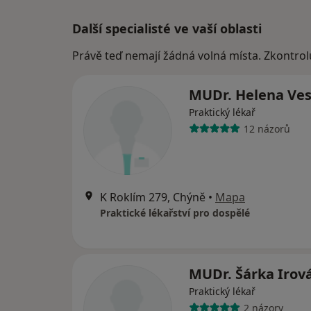
Další specialisté ve vaší oblasti
Právě teď nemají žádná volná místa. Zkontrol
MUDr. Helena Ve
Praktický lékař
12 názorů
K Roklím 279, Chýně
•
Mapa
Praktické lékařství pro dospělé
MUDr. Šárka Irov
Praktický lékař
2 názory