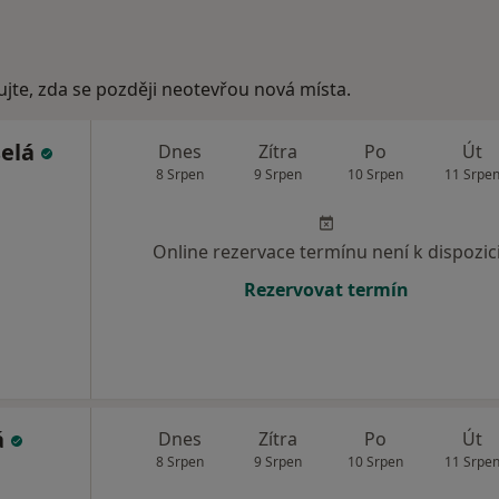
ujte, zda se později neotevřou nová místa.
selá
Dnes
Zítra
Po
Út
8 Srpen
9 Srpen
10 Srpen
11 Srpe
Online rezervace termínu není k dispozic
Rezervovat termín
á
Dnes
Zítra
Po
Út
8 Srpen
9 Srpen
10 Srpen
11 Srpe