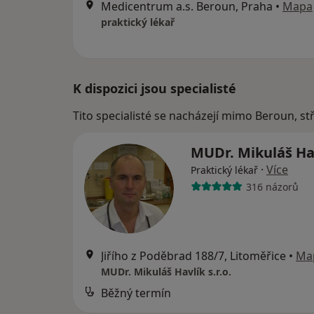
Medicentrum a.s. Beroun, Praha
•
Mapa
praktický lékař
K dispozici jsou specialisté
Tito specialisté se nacházejí mimo Beroun, s
MUDr. Mikuláš Ha
·
Více
Praktický lékař
316 názorů
Jiřího z Poděbrad 188/7, Litoměřice
•
Ma
MUDr. Mikuláš Havlík s.r.o.
Běžný termín