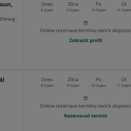
oun,
Dnes
Zítra
Po
Út
8 Srpen
9 Srpen
10 Srpen
11 Srpe
·
 Chirurg
Online rezervace termínu není k dispozic
Zobrazit profil
ál
Dnes
Zítra
Po
Út
8 Srpen
9 Srpen
10 Srpen
11 Srpe
Online rezervace termínu není k dispozic
Rezervovat termín