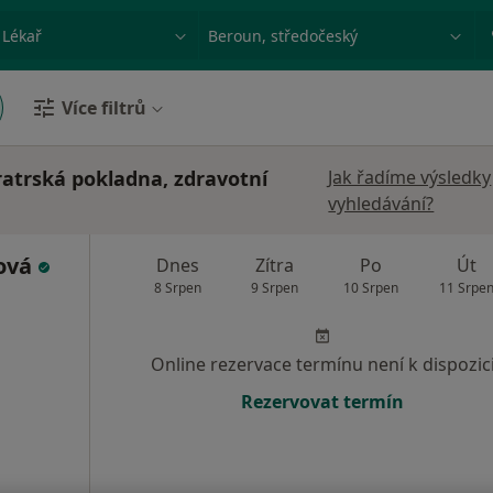
ace, nemoc nebo příjmení
Město nebo region
Více filtrů
bratrská pokladna, zdravotní
Jak řadíme výsledky
vyhledávání?
ková
Dnes
Zítra
Po
Út
8 Srpen
9 Srpen
10 Srpen
11 Srpe
Online rezervace termínu není k dispozic
Rezervovat termín