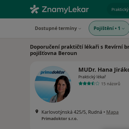
specializ
Dostupné termíny
Pojištění
•
1
Doporučení praktičtí lékaři s Revírní 
pojišťovna Beroun
MUDr. Hana Jirá
Praktický lékař
15 názorů
Karlovotýnská 425/5, Rudná
•
Mapa
Primadoktor s.r.o.