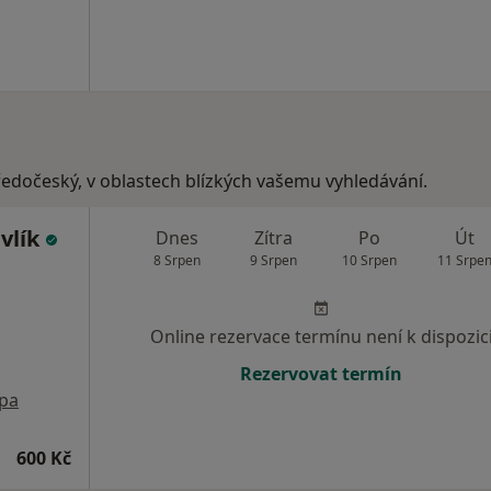
tředočeský, v oblastech blízkých vašemu vyhledávání.
vlík
Dnes
Zítra
Po
Út
8 Srpen
9 Srpen
10 Srpen
11 Srpe
Online rezervace termínu není k dispozic
Rezervovat termín
pa
600 Kč