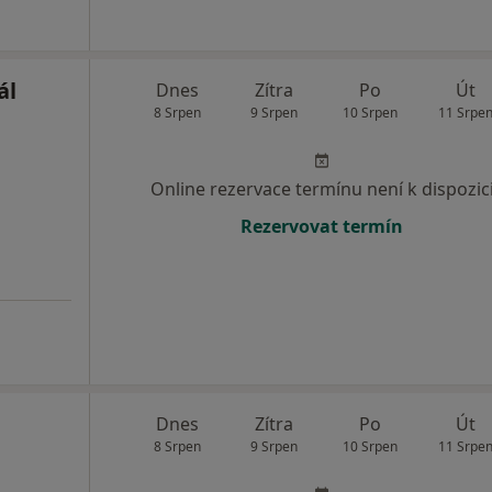
ál
Dnes
Zítra
Po
Út
8 Srpen
9 Srpen
10 Srpen
11 Srpe
Online rezervace termínu není k dispozic
Rezervovat termín
Dnes
Zítra
Po
Út
8 Srpen
9 Srpen
10 Srpen
11 Srpe