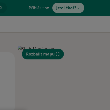
Přihlásit se
Jste lékař?
Rozbalit mapu
St
Čt
Pá
n
12 Srpen
13 Srpen
14 Srpen
i