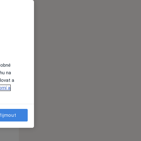
St
Čt
Pá
n
12 Srpen
13 Srpen
14 Srpen
i
dobné
ahu na
lovat a
omí a
St
Čt
Pá
n
12 Srpen
13 Srpen
14 Srpen
řijmout
i