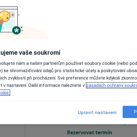
ko
Dnes
Zítra
Po
Út
8 Srpen
9 Srpen
10 Srpen
11 Srpe
g
Online rezervace termínu není k dispozic
ujeme vaše soukromí
Rezervovat termín
Mapa
ovolujete nám a našim partnerům používat soubory cookie (nebo po
e) ke shromažďování údajů pro statistické účely a poskytování obs
ich zvyklostí při procházení. Své preference můžete kdykoli zkontro
t v nastavení. Další informace naleznete v
zásadách ochrany soukr
okie.
á
Dnes
Zítra
Po
Út
8 Srpen
9 Srpen
10 Srpen
11 Srpe
P
Upravit nastavení
Online rezervace termínu není k dispozic
Rezervovat termín