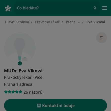
Hla
Co hledáte?
Hlavní Stránka
Praktický Lékař
Praha
Eva Vlková
Změna města
MUDr.
Eva Vlková
o specializacích
Praktický lékař
·
Více
Praha
1 adresa
26 názorů
Kontaktní údaje