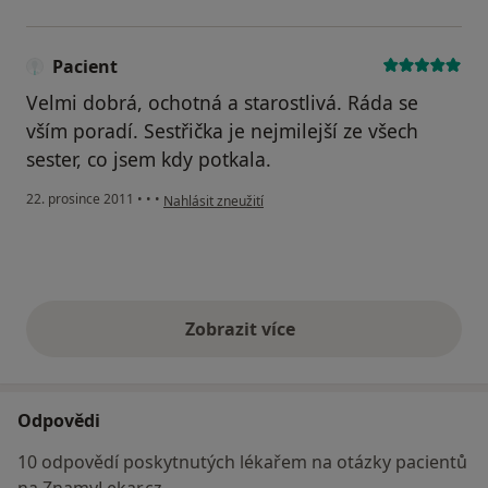
Pacient
Velmi dobrá, ochotná a starostlivá. Ráda se
vším poradí. Sestřička je nejmilejší ze všech
sester, co jsem kdy potkala.
podle názoru uživatele Pacient
22. prosince 2011
•
•
•
Nahlásit zneužití
Zobrazit více
výše uvedené názory
Odpovědi
10 odpovědí poskytnutých lékařem na otázky pacientů
na ZnamyLekar.cz