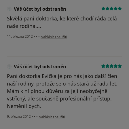
Váš účet byl odstraněn
Skvělá paní doktorka, ke které chodí ráda celá
naše rodina....
podle názoru uživatele Váš účet byl odstraněn
11. března 2012
•
•
•
Nahlásit zneužití
Váš účet byl odstraněn
Paní doktorka Evička je pro nás jako další člen
naší rodiny, protože se o nás stará už řadu let.
Mám k ní plnou důvěru za její neobyčejně
vstřícný, ale současně profesionální přístup.
Neměnil bych.
podle názoru uživatele Váš účet byl odstraněn
9. března 2012
•
•
•
Nahlásit zneužití