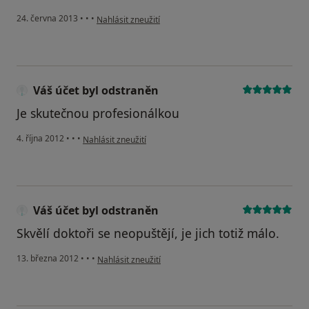
podle názoru uživatele Váš účet byl odstraněn
24. června 2013
•
•
•
Nahlásit zneužití
Váš účet byl odstraněn
Je skutečnou profesionálkou
podle názoru uživatele Váš účet byl odstraněn
4. října 2012
•
•
•
Nahlásit zneužití
Váš účet byl odstraněn
Skvělí doktoři se neopuštějí, je jich totiž málo.
podle názoru uživatele Váš účet byl odstraněn
13. března 2012
•
•
•
Nahlásit zneužití