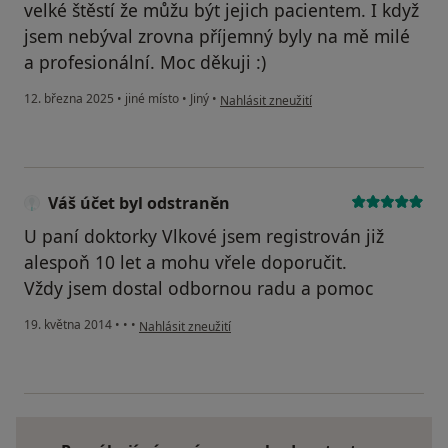
velké štěstí že můžu být jejich pacientem. I když
jsem nebýval zrovna příjemný byly na mě milé
a profesionální. Moc děkuji :)
podle názoru uživatele Zdeněk Tv
12. března 2025
•
jiné místo
•
Jiný
•
Nahlásit zneužití
Váš účet byl odstraněn
U paní doktorky Vlkové jsem registrován již
alespoň 10 let a mohu vřele doporučit.
Vždy jsem dostal odbornou radu a pomoc
podle názoru uživatele Váš účet byl odstraněn
19. května 2014
•
•
•
Nahlásit zneužití