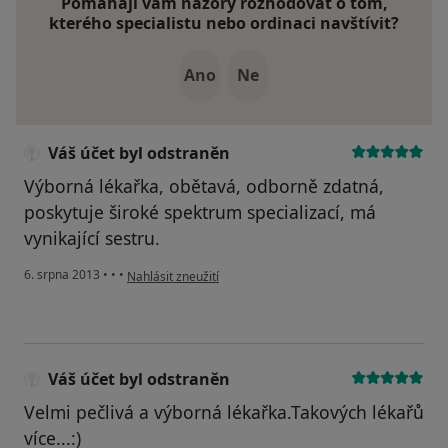
Pomáhají vám názory rozhodovat o tom,
kterého specialistu nebo ordinaci navštívit?
Ano
Ne
Váš účet byl odstraněn
Výborná lékařka, obětavá, odborně zdatná,
poskytuje široké spektrum specializací, má
vynikající sestru.
podle názoru uživatele Váš účet byl odstraněn
6. srpna 2013
•
•
•
Nahlásit zneužití
Váš účet byl odstraněn
Velmi pečlivá a výborná lékařka.Takových lékařů
více...:)