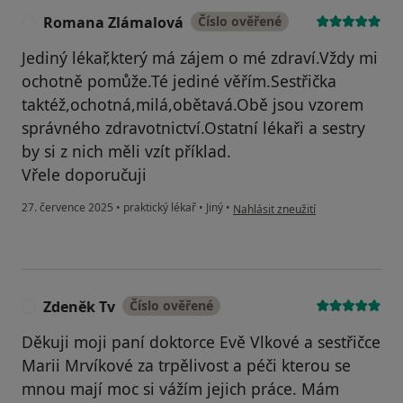
Romana Zlámalová
Číslo ověřené
R
Jediný lékař,který má zájem o mé zdraví.Vždy mi
ochotně pomůže.Té jediné věřím.Sestřička
taktéž,ochotná,milá,obětavá.Obě jsou vzorem
správného zdravotnictví.Ostatní lékaři a sestry
by si z nich měli vzít příklad.
Vřele doporučuji
podle názoru uživatele Romana Z
27. července 2025
•
praktický lékař
•
Jiný
•
Nahlásit zneužití
Zdeněk Tv
Číslo ověřené
Z
Děkuji moji paní doktorce Evě Vlkové a sestřičce
Marii Mrvíkové za trpělivost a péči kterou se
mnou mají moc si vážím jejich práce. Mám