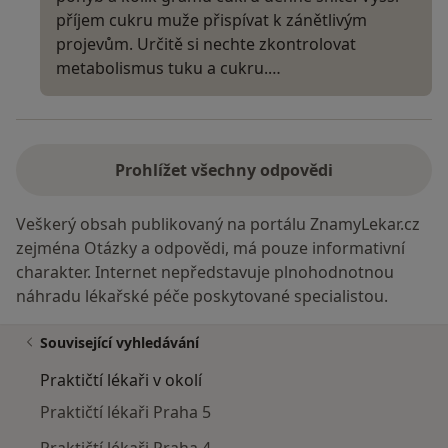
příjem cukru muže přispívat k zánětlivým
projevům. Určitě si nechte zkontrolovat
metabolismus tuku a cukru.…
Prohlížet všechny odpovědi
Veškerý obsah publikovaný na portálu ZnamyLekar.cz
zejména Otázky a odpovědi, má pouze informativní
charakter. Internet nepředstavuje plnohodnotnou
náhradu lékařské péče poskytované specialistou.
Související vyhledávání
Praktičtí lékaři v okolí
Praktičtí lékaři Praha 5
Praktičtí lékaři Praha 4