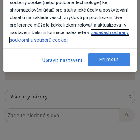
soubory cookie (nebo podobné technologie) ke
shromažďování údajů pro statistické účely a poskytování
obsahu na základě vašich zvyklostí při procházení. Své
26 názorů
preference můžete kdykoli zkontrolovat a aktualizovat v
nastavení. Další informace naleznete v
zásadách ochrany
soukromí a souborů cookie.
Recenze pacientů jsou pro nás důležité.
Specialisté nemají možnost zaplatit za
Přijmout
odstranění nebo změnu recenze pacienta.
Upravit nastavení
Další informace o názorech
Další informace.
Hledejte v názorech