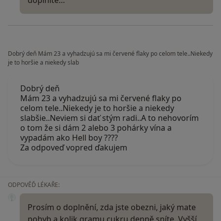
Dobrý deň Mám 23 a vyhadzujú sa mi červené flaky po celom tele..Niekedy
je to horšie a niekedy slab
Dobrý deň
Mám 23 a vyhadzujú sa mi červené flaky po
celom tele..Niekedy je to horšie a niekedy
slabšie..Neviem si dať stým radi..A to nehovorím
o tom že si dám 2 alebo 3 pohárky vína a
vypadám ako Hell boy ????
Za odpoveď vopred ďakujem
ODPOVĚĎ LÉKAŘE:
Prosím o doplnění, zda jste obezni, jaký mate
pohyb a kolik gramu cukru denně sníte. Vyšší