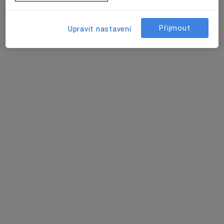
Přijmout
Upravit nastavení
MUDr. Marie Novotná
·
Více
Pediatr
18 názorů
Újezdská 1180, Choceň
•
Mapa
Sam.ord. PL pro děti a dorost
Tento specialista nenabízí online rezervaci termínu na této adrese.
Rezervovat termín