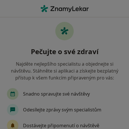
Hla
Pediatr
Filtry
• 1
Mapa
Doporučení pediatři, kteří mají smlouvu s
Pečujte o své zdraví
Revírní bratrská pokladna, zdravotní
pojišťovna
Najděte nejlepšího specialistu a objednejte si
Jak řadíme výsledky vyhledávání?
návštěvu. Stáhněte si aplikaci a získejte bezplatný
přístup k všem funkcím připraveným pro vás:
Vyberte město, ve kterém hledáte specialistu
Snadno spravujte své návštěvy
Praha
Ostrava
Brno
Olomouc
H
Odesílejte zprávy svým specialistům
Dostávejte připomenutí o návštěvě