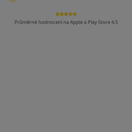
Průměrné hodnocení na Apple a Play Store 4.5
MUDr. Michal Pukovec
·
Více
Pediatr
17 názorů
Adresa 1
Adresa 2
Adresa 3
Msgr. Šrámka 11, Nový Jičín
•
Mapa
Praktický lékař pro děti a dorost
Očkování
2 000 Kč
Tento specialista nenabízí online rezervaci termínu na této adrese.
Rezervovat termín