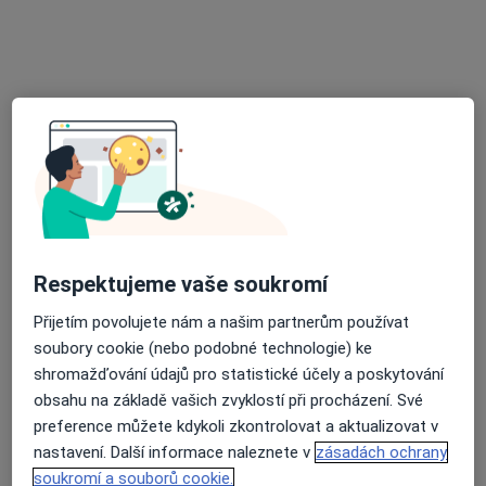
MUDr. Jiřina Kotrčová
·
Více
Pediatr
19 názorů
Respektujeme vaše soukromí
Příborská 27, Ostrava
•
Mapa
Praktický lékař pro děti a dorost
Přijetím povolujete nám a našim partnerům používat
Tento specialista nenabízí online rezervaci termínu na této adrese.
soubory cookie (nebo podobné technologie) ke
shromažďování údajů pro statistické účely a poskytování
Rezervovat termín
obsahu na základě vašich zvyklostí při procházení. Své
preference můžete kdykoli zkontrolovat a aktualizovat v
nastavení. Další informace naleznete v
zásadách ochrany
soukromí a souborů cookie.