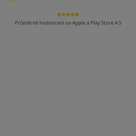
Průměrné hodnocení na Apple a Play Store 4.5
MUDr. Věra Kolářová
·
Více
Pediatr, Praktický lékař
21 názorů
Česká 60, Beroun
•
Mapa
Ordinace PL pro děti a dorost
Tento specialista nenabízí online rezervaci termínu na této adrese.
Rezervovat termín