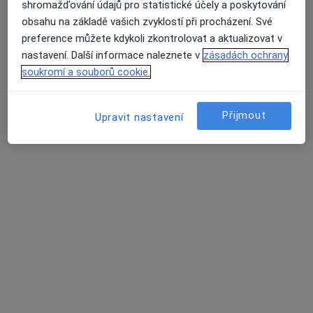
shromažďování údajů pro statistické účely a poskytování
Miluška Ryjáčková
obsahu na základě vašich zvyklostí při procházení. Své
Pediatr, Fyzioterapeut
preference můžete kdykoli zkontrolovat a aktualizovat v
41 názorů
nastavení. Další informace naleznete v
zásadách ochrany
soukromí a souborů cookie.
Na Dlouhém lánu, 563/11, Praha
•
Mapa
PMR Medikon s.r.o.
Tento specialista nenabízí online rezervaci termínu na této adrese.
Přijmout
Upravit nastavení
Rezervovat termín
MUDr. Marie Novotná