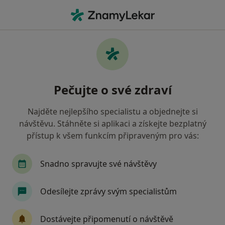
Hla
Pediatr
Filtry
• 1
Mapa
Doporučení pediatři, kteří mají smlouvu s
Pečujte o své zdraví
Zdravotní pojišťovna ministerstva vnitra ČR
Jak řadíme výsledky vyhledávání?
Najděte nejlepšího specialistu a objednejte si
návštěvu. Stáhněte si aplikaci a získejte bezplatný
přístup k všem funkcím připraveným pro vás:
Vyberte město, ve kterém hledáte specialistu
Praha
Brno
Plzeň
Ostrava
Olom
Snadno spravujte své návštěvy
Odesílejte zprávy svým specialistům
Dostávejte připomenutí o návštěvě