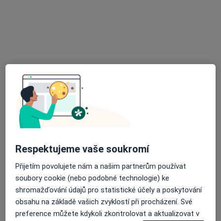
Oční ordinace OFTALMED
Oční lékař, Optometrista
559 názorů
náměstí Republiky 744/5, Brno
•
Mapa
Oční ordinace OFTALMED
Řidičský průkaz - vyšetření zorného pole
500 Kč
Více
Tato klinika nemá specialisty s dostupnými termíny v online kalendáři
Respektujeme vaše soukromí
Zobrazit profil
Přijetím povolujete nám a našim partnerům používat
soubory cookie (nebo podobné technologie) ke
shromažďování údajů pro statistické účely a poskytování
obsahu na základě vašich zvyklostí při procházení. Své
preference můžete kdykoli zkontrolovat a aktualizovat v