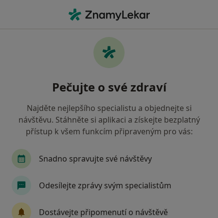
Hla
Oční Lékař
Filtry
• 1
Mapa
Doporučení oční lékaři, kteří mají smlouvu s
Pečujte o své zdraví
Zdravotní pojišťovna ministerstva vnitra ČR
Jak řadíme výsledky vyhledávání?
Najděte nejlepšího specialistu a objednejte si
návštěvu. Stáhněte si aplikaci a získejte bezplatný
přístup k všem funkcím připraveným pro vás:
Vyberte město, ve kterém hledáte specialistu
Praha
Brno
České Budějovice
Liberec
Snadno spravujte své návštěvy
Odesílejte zprávy svým specialistům
Dostávejte připomenutí o návštěvě