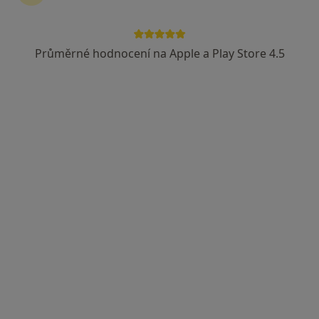
Průměrné hodnocení na Apple a Play Store 4.5
MUDr. Filip Brázda
·
Více
Oční lékař
268 názorů
Plaňanská 573/1, Praha
•
Mapa
Oční ordinace - A.S.O.P.spol. s.r.o.
Vstupní/první vyšetření NEPOJIŠTĚNÉHO pacienta nebo kontrola nepojištěného pacienta po více než 2 letech
od 1 500 kč
Tento specialista nenabízí online rezervaci termínu na této adrese.
Rezervovat termín