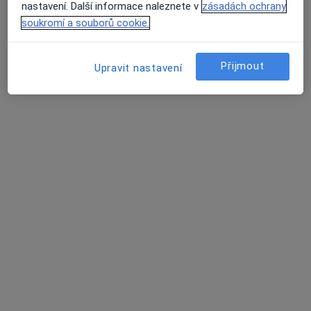
nastavení. Další informace naleznete v
zásadách ochrany
soukromí a souborů cookie.
Přijmout
Upravit nastavení
MUDr. Petr Trávníček
·
Více
Oční lékař
26 názorů
ČSA 1600, Hostivice
•
Mapa
Odborný oční lékař
Tento specialista nenabízí online rezervaci termínu na této adrese.
Rezervovat termín