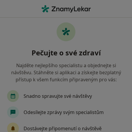
Hla
Onkolog
Filtry
• 1
Mapa
Doporučení onkologové, kteří mají smlouvu
Pečujte o své zdraví
s Zdravotní pojišťovna ministerstva vnitra
ČR
Najděte nejlepšího specialistu a objednejte si
Jak řadíme výsledky vyhledávání?
návštěvu. Stáhněte si aplikaci a získejte bezplatný
přístup k všem funkcím připraveným pro vás:
Vyberte město, ve kterém hledáte specialistu
Snadno spravujte své návštěvy
Brno
Praha
Plzeň
Odesílejte zprávy svým specialistům
Dostávejte připomenutí o návštěvě