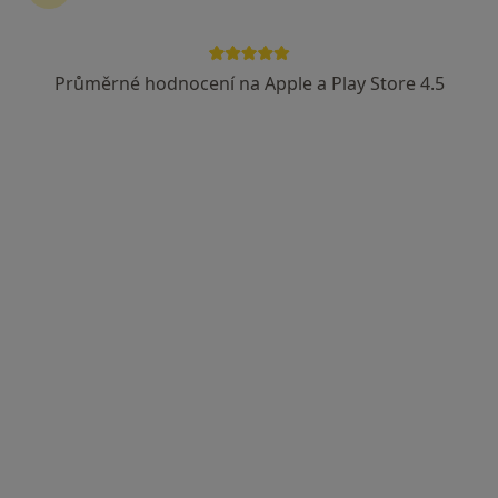
Průměrné hodnocení na Apple a Play Store 4.5
MUDr. Hana Kaňková
·
Více
Onkolog
11 názorů
Na Příkopě 859/22, Praha
•
Mapa
Medi-Onco s.r.o.
Tento specialista nenabízí online rezervaci termínu na této adrese.
Rezervovat termín