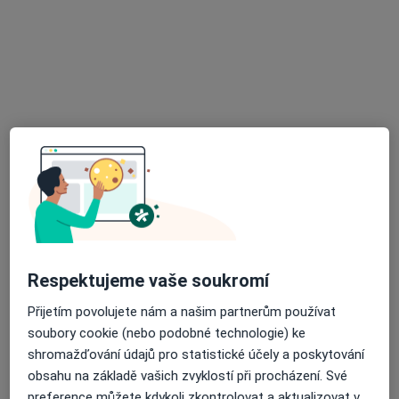
MUDr. Michal Weinreb
·
Více
Onkolog, Pediatr
26 názorů
Uzbecká 1409/8, Praha
•
Mapa
MUDr. Michal Weinreb
Tento specialista nenabízí online rezervaci termínu na této adrese.
Rezervovat termín
Respektujeme vaše soukromí
Přijetím povolujete nám a našim partnerům používat
soubory cookie (nebo podobné technologie) ke
shromažďování údajů pro statistické účely a poskytování
obsahu na základě vašich zvyklostí při procházení. Své
MUDr. Petr Matějček
preference můžete kdykoli zkontrolovat a aktualizovat v