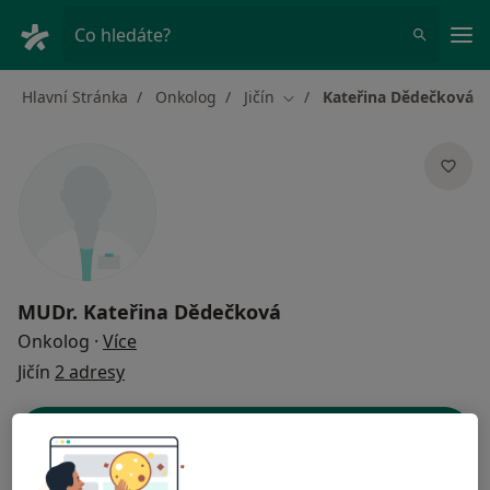
Hla
Co hledáte?
Hlavní Stránka
Onkolog
Jičín
Kateřina Dědečková
Změna města
MUDr.
Kateřina Dědečková
o specializacích
Onkolog
·
Více
Jičín
2 adresy
Kontaktní údaje