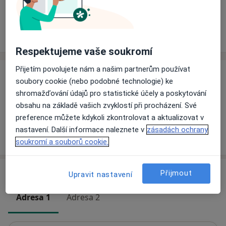
Rezervovat termín
Ceník
Adresy
Názory pacientů
Respektujeme vaše soukromí
Přijetím povolujete nám a našim partnerům používat
Ceník
soubory cookie (nebo podobné technologie) ke
shromažďování údajů pro statistické účely a poskytování
Informace o službách a cenách nejsou k dispozici
obsahu na základě vašich zvyklostí při procházení. Své
Tento specialista ještě nepřidával žádné informace o
preference můžete kdykoli zkontrolovat a aktualizovat v
svých službách.
nastavení. Další informace naleznete v
zásadách ochrany
soukromí a souborů cookie.
Adresy (2)
Přijmout
Upravit nastavení
Adresa 1
Adresa 2