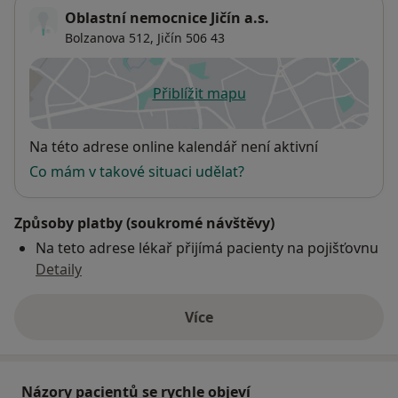
Oblastní nemocnice Jičín a.s.
Bolzanova 512,
Jičín
506 43
Přiblížit mapu
se otevře v nové záložce
Dostupnost
Na této adrese online kalendář není aktivní
Co mám v takové situaci udělat?
Způsoby platby (soukromé návštěvy)
Na teto adrese lékař přijímá pacienty na pojišťovnu
Detaily
Více
o adrese
Názory pacientů se rychle objeví