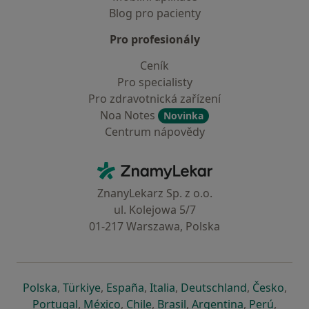
Blog pro pacienty
Pro profesionály
Ceník
Pro specialisty
Pro zdravotnická zařízení
Noa Notes
Novinka
Centrum nápovědy
Kontakt
ZnamyLekar - Hlavní stránka
ZnanyLekarz Sp. z o.o.
ul. Kolejowa 5/7
01-217 Warszawa, Polska
se otevře v nové záložce
se otevře v nové záložce
se otevře v nové záložce
se otevře v nové záložce
se otevře v 
se o
Polska
,
Türkiye
,
España
,
Italia
,
Deutschland
,
Česko
,
se otevře v nové záložce
se otevře v nové záložce
se otevře v nové záložce
se otevře v nové záložc
se otevře v 
se ote
Portugal
,
México
,
Chile
,
Brasil
,
Argentina
,
Perú
,