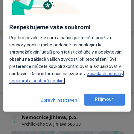
Rezervovat termín
Ceník
Adresy
Názory pacientů
Respektujeme vaše soukromí
Přijetím povolujete nám a našim partnerům používat
soubory cookie (nebo podobné technologie) ke
Ceník
shromažďování údajů pro statistické účely a poskytování
Informace o službách a cenách nejsou k dispozici
obsahu na základě vašich zvyklostí při procházení. Své
Tento specialista ještě nepřidával žádné informace o
preference můžete kdykoli zkontrolovat a aktualizovat v
svých službách.
nastavení. Další informace naleznete v
zásadách ochrany
soukromí a souborů cookie.
Přijmout
Upravit nastavení
Adresa
Nemocnice Jihlava, p.o.
Vrchlického 59,
Jihlava
586 33