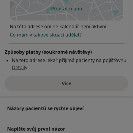
Přiblížit mapu
se otevře v nové záložce
Dostupnost
Na této adrese online kalendář není aktivní
Co mám v takové situaci udělat?
Způsoby platby (soukromé návštěvy)
Na teto adrese lékař přijímá pacienty na pojišťovnu
Detaily
Více
o adrese
Názory pacientů se rychle objeví
Napište svůj první názor