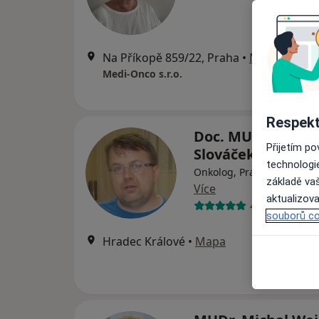
Na Příkopě 859/22, Praha
•
Mapa
Medi-Onco s.r.o.
Respekt
Doc. MUDr. Ladisl
Přijetím p
Slováček
technologi
Onkolog, Praktický lékař, I
základě vaš
Více
aktualizova
40 názorů
souborů co
Hradec Králové
•
Mapa