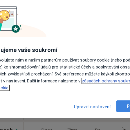
Online rezervace termínu není k dispozic
Zobrazit telefonní číslo
ujeme vaše soukromí
av
Dnes
Zítra
Po
Út
ovolujete nám a našim partnerům používat soubory cookie (nebo po
8 Srpen
9 Srpen
10 Srpen
11 Srpe
e) ke shromažďování údajů pro statistické účely a poskytování obs
·
nternista
ich zvyklostí při procházení. Své preference můžete kdykoli zkontro
t v nastavení. Další informace naleznete v
Online rezervace termínu není k dispozic
zásadách ochrany soukr
okie.
Rezervovat termín
P
Upravit nastavení