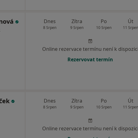
unová
Dnes
Zítra
Po
Út
8 Srpen
9 Srpen
10 Srpen
11 Srpe
e
Online rezervace termínu není k dispozic
Rezervovat termín
jček
Dnes
Zítra
Po
Út
8 Srpen
9 Srpen
10 Srpen
11 Srpe
Online rezervace termínu není k dispozic