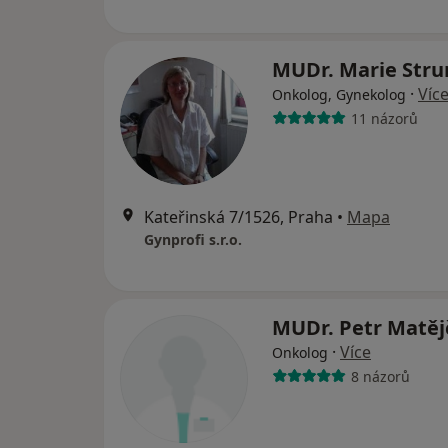
MUDr. Marie Str
·
Víc
Onkolog, Gynekolog
11 názorů
Kateřinská 7/1526, Praha
•
Mapa
Gynprofi s.r.o.
MUDr. Petr Matě
·
Více
Onkolog
8 názorů