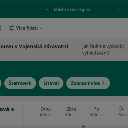
ace, nemoc nebo příjmení
Město nebo region
Více filtrů
louvu s Vojenská zdravotní
Jak řadíme výsledky
vyhledávání?
Šternberk
Litovel
Zobrazit více
ková
Dnes
Zítra
Po
Út
8 Srpen
9 Srpen
10 Srpen
11 Srpe