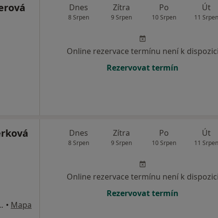
erová
Dnes
Zítra
Po
Út
8 Srpen
9 Srpen
10 Srpen
11 Srpe
Online rezervace termínu není k dispozic
Rezervovat termín
erková
Dnes
Zítra
Po
Út
8 Srpen
9 Srpen
10 Srpen
11 Srpe
Online rezervace termínu není k dispozic
Rezervovat termín
1786, České Budějovice
•
Mapa