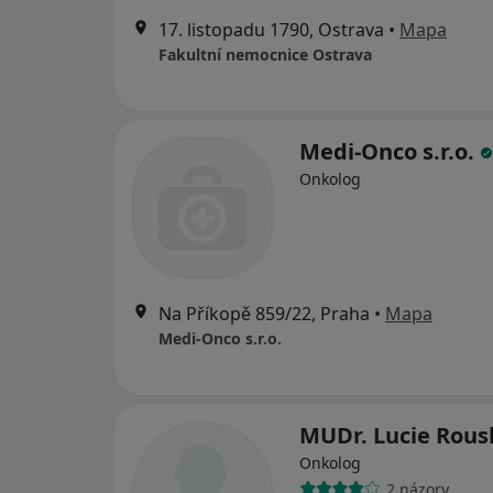
17. listopadu 1790, Ostrava
•
Mapa
Fakultní nemocnice Ostrava
Medi-Onco s.r.o.
Onkolog
Na Příkopě 859/22, Praha
•
Mapa
Medi-Onco s.r.o.
MUDr. Lucie Rou
Onkolog
2 názory