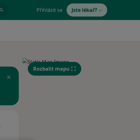
Přihlásit se
Jste lékař?
Rozbalit mapu
St
Čt
Pá
n
12 Srpen
13 Srpen
14 Srpen