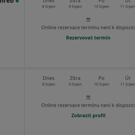
inreb
Dnes
Zítra
Po
Út
8 Srpen
9 Srpen
10 Srpen
11 Srpe
Online rezervace termínu není k dispozic
Rezervovat termín
Dnes
Zítra
Po
Út
8 Srpen
9 Srpen
10 Srpen
11 Srpe
Online rezervace termínu není k dispozic
Zobrazit profil