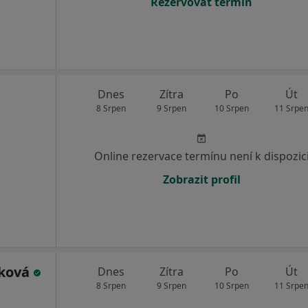
Rezervovat termín
Dnes
Zítra
Po
Út
8 Srpen
9 Srpen
10 Srpen
11 Srpe
Online rezervace termínu není k dispozic
Zobrazit profil
sková
Dnes
Zítra
Po
Út
8 Srpen
9 Srpen
10 Srpen
11 Srpe