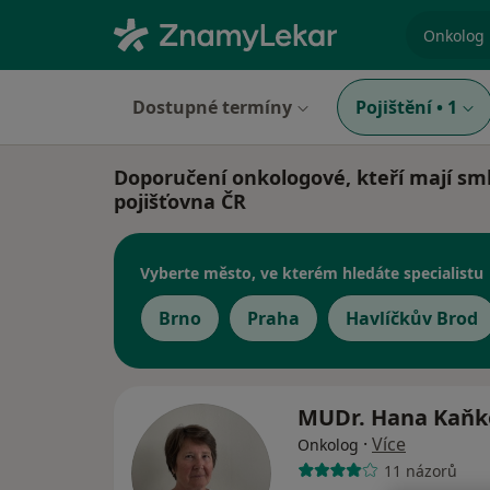
specializ
Dostupné termíny
Pojištění
•
1
Doporučení onkologové, kteří mají sm
pojišťovna ČR
Vyberte město, ve kterém hledáte specialistu
Brno
Praha
Havlíčkův Brod
MUDr. Hana Kaň
·
Více
Onkolog
11 názorů