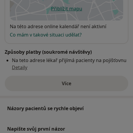
Přiblížit mapu
se otevře v nové záložce
Dostupnost
Na této adrese online kalendář není aktivní
Co mám v takové situaci udělat?
Způsoby platby (soukromé návštěvy)
Na teto adrese lékař přijímá pacienty na pojišťovnu
Detaily
Více
o adrese
Názory pacientů se rychle objeví
Napište svůj první názor