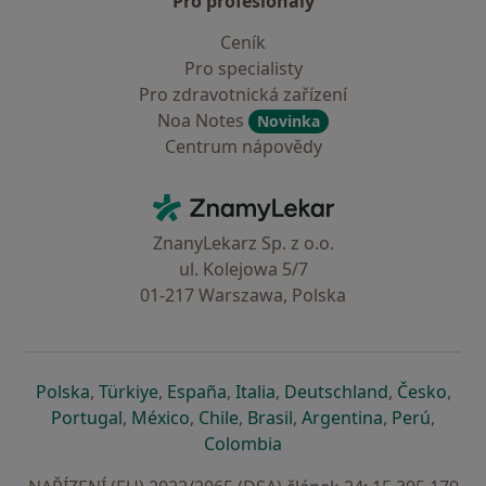
Pro profesionály
Ceník
Pro specialisty
Pro zdravotnická zařízení
Noa Notes
Novinka
Centrum nápovědy
Kontakt
ZnamyLekar - Hlavní stránka
ZnanyLekarz Sp. z o.o.
ul. Kolejowa 5/7
01-217 Warszawa, Polska
se otevře v nové záložce
se otevře v nové záložce
se otevře v nové záložce
se otevře v nové záložce
se otevře v 
se o
Polska
,
Türkiye
,
España
,
Italia
,
Deutschland
,
Česko
,
se otevře v nové záložce
se otevře v nové záložce
se otevře v nové záložce
se otevře v nové záložc
se otevře v 
se ote
Portugal
,
México
,
Chile
,
Brasil
,
Argentina
,
Perú
,
se otevře v nové záložce
Colombia