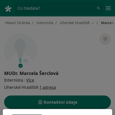
Hla
Co hledáte?
Hlavní Stránka
Internista
Uherské Hradiště
Marcela
Změna města
MUDr.
Marcela Šerclová
o specializacích
Internista
·
Více
Uherské Hradiště
1 adresa
Kontaktní údaje