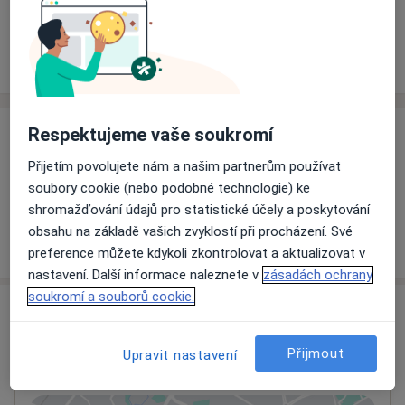
Rezervovat termín
Ceník
Adresy
Názory pacientů
Respektujeme vaše soukromí
Ceník
Přijetím povolujete nám a našim partnerům používat
Informace o službách a cenách nejsou k dispozici
soubory cookie (nebo podobné technologie) ke
Tento specialista ještě nepřidával žádné informace o
shromažďování údajů pro statistické účely a poskytování
svých službách.
obsahu na základě vašich zvyklostí při procházení. Své
preference můžete kdykoli zkontrolovat a aktualizovat v
nastavení. Další informace naleznete v
zásadách ochrany
soukromí a souborů cookie.
Adresa
Ordinace
Přijmout
Upravit nastavení
Na Splávku 516,
Uherské Hradiště
686 01