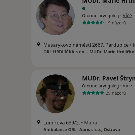
MUDr. Marie Hrdl
·
Více
Otorinolaryngolog
19 názorů
Masarykovo náměstí 2667, Pardubice
•
ORL HRDLIČKA s.r.o. - MUDr. Marie Hrdličko
MUDr. Pavel Štr
·
Více
Otorinolaryngolog
29 názorů
Lumírova 639/2,
•
Mapa
Ambulance ORL- Auris s.r.o., Ostrava