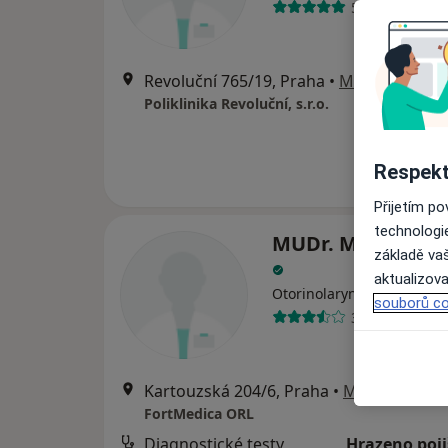
521 názorů
Revoluční 765/19, Praha
•
Mapa
Poliklinika Revoluční, s.r.o.
Respekt
Přijetím p
technologi
MUDr. Michaela F
základě vaš
aktualizova
·
Více
Otorinolaryngolog
souborů co
3 názory
Kartouzská 204/6, Praha
•
Mapa
FortMedica ORL
Diagnostické testy
Hrazeno poj