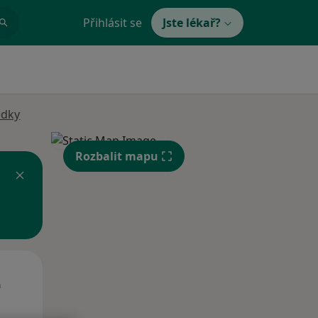
Přihlásit se
Jste lékař?
edky
Rozbalit mapu
Út
St
Čt
n
11 Srpen
12 Srpen
13 Srpen