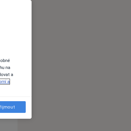
i
dobné
ahu na
Út
St
Čt
lovat a
n
11 Srpen
12 Srpen
13 Srpen
omí a
i
řijmout