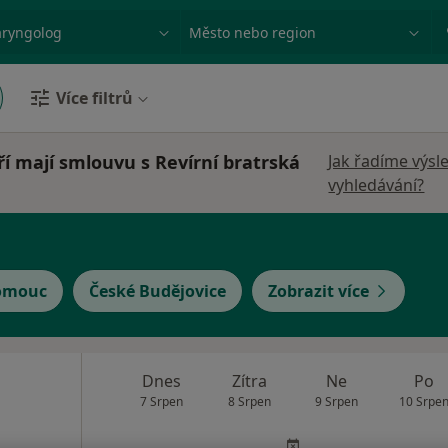
ace, nemoc nebo příjmení
Město nebo region
Více filtrů
í mají smlouvu s Revírní bratrská
Jak řadíme výsl
vyhledávání?
omouc
České Budějovice
Zobrazit více
Dnes
Zítra
Ne
Po
7 Srpen
8 Srpen
9 Srpen
10 Srpe