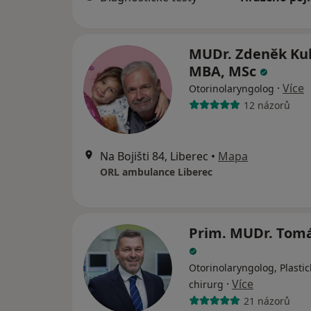
MUDr. Zdeněk Ku
MBA, MSc
·
Více
Otorinolaryngolog
12 názorů
Na Bojišti 84, Liberec
•
Mapa
ORL ambulance Liberec
Prim. MUDr. Tomá
Otorinolaryngolog, Plastic
·
Více
chirurg
21 názorů