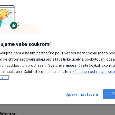
Online rezervace termínu není k dispozic
Rezervovat termín
ujeme vaše soukromí
ovolujete nám a našim partnerům používat soubory cookie (nebo po
e) ke shromažďování údajů pro statistické účely a poskytování obs
ialová
Dnes
Zítra
Ne
Po
ich zvyklostí při procházení. Své preference můžete kdykoli zkontro
7 Srpen
8 Srpen
9 Srpen
10 Srpe
t v nastavení. Další informace naleznete v
zásadách ochrany soukr
okie.
Online rezervace termínu není k dispozic
Rezervovat termín
P
Upravit nastavení
išťovnou