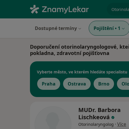
specializ
Dostupné termíny
Pojištění
•
1
Doporučení otorinolaryngologové, kteř
pokladna, zdravotní pojišťovna
Vyberte město, ve kterém hledáte specialistu
Praha
Ostrava
Brno
Ol
MUDr. Barbora
Lischkeová
·
Více
Otorinolaryngolog