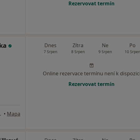
Rezervovat termín
čka
Dnes
Zítra
Ne
Po
7 Srpen
8 Srpen
9 Srpen
10 Srpe
Online rezervace termínu není k dispozic
Rezervovat termín
00-19:30, Choceň
•
Mapa