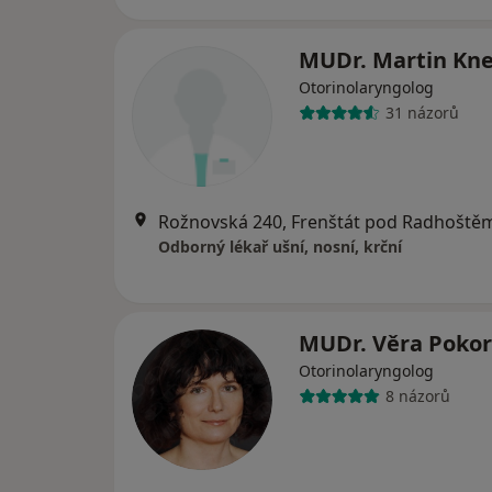
MUDr. Martin Kn
Otorinolaryngolog
31 názorů
Rožnovská 240, Frenštát pod Radhoště
Odborný lékař ušní, nosní, krční
MUDr. Věra Poko
Otorinolaryngolog
8 názorů