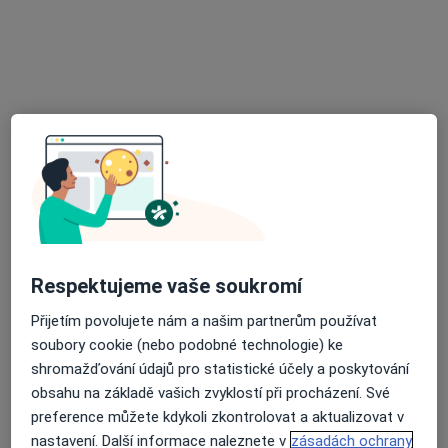
Hladnovská 2078/20, Ostrava
•
Mapa
Ordinace zubního lékaře
Tento specialista nenabízí online rezervaci termínu na této adrese.
Rezervovat termín
Respektujeme vaše soukromí
Přijetím povolujete nám a našim partnerům používat
MUDr. Lenka Bialková
soubory cookie (nebo podobné technologie) ke
·
Více
Zubař
shromažďování údajů pro statistické účely a poskytování
22 názorů
obsahu na základě vašich zvyklostí při procházení. Své
preference můžete kdykoli zkontrolovat a aktualizovat v
Lidická 886/43, Havířov
•
Mapa
nastavení. Další informace naleznete v
zásadách ochrany