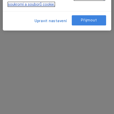
Odborný lékař stomatochirurg
soukromí a souborů cookie.
Tento specialista nenabízí online rezervaci termínu na této adrese.
Rezervovat termín
Přijmout
Upravit nastavení
MUDr. Tomáš Arvai
Zubař
25 názorů
Kmochova 1652/8, Havířov
•
Mapa
zubní ordinace
Tento specialista nenabízí online rezervaci termínu na této adrese.