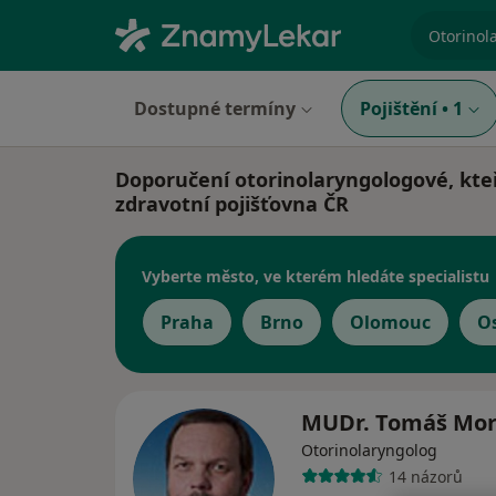
specializ
Dostupné termíny
Pojištění
•
1
Doporučení otorinolaryngologové, kte
zdravotní pojišťovna ČR
Vyberte město, ve kterém hledáte specialistu
Praha
Brno
Olomouc
O
MUDr. Tomáš Mo
Otorinolaryngolog
14 názorů