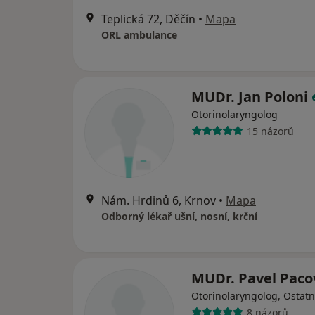
Teplická 72, Děčín
•
Mapa
ORL ambulance
MUDr. Jan Poloni
Otorinolaryngolog
15 názorů
Nám. Hrdinů 6, Krnov
•
Mapa
Odborný lékař ušní, nosní, krční
MUDr. Pavel Pac
Otorinolaryngolog, Ostatn
8 názorů