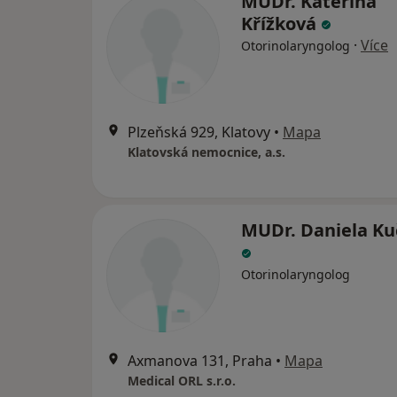
MUDr. Kateřina
Křížková
·
Více
Otorinolaryngolog
Plzeňská 929, Klatovy
•
Mapa
Klatovská nemocnice, a.s.
MUDr. Daniela Ku
Otorinolaryngolog
Axmanova 131, Praha
•
Mapa
Medical ORL s.r.o.