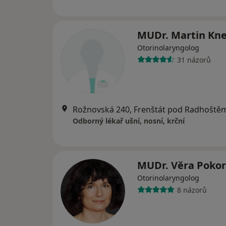
MUDr. Martin Kn
Otorinolaryngolog
31 názorů
Rožnovská 240, Frenštát pod Radhoště
Odborný lékař ušní, nosní, krční
MUDr. Věra Poko
Otorinolaryngolog
8 názorů