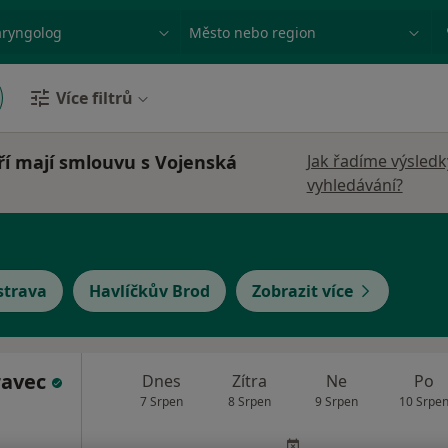
ace, nemoc nebo příjmení
Město nebo region
Více filtrů
ří mají smlouvu s Vojenská
Jak řadíme výsledk
vyhledávání?
strava
Havlíčkův Brod
Zobrazit více
ravec
Dnes
Zítra
Ne
Po
7 Srpen
8 Srpen
9 Srpen
10 Srpe