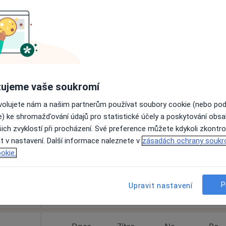
Online rezervace termínu není k dispozic
Rezervovat termín
ujeme vaše soukromí
vá
Dnes
Zítra
Ne
Po
ovolujete nám a našim partnerům používat soubory cookie (nebo po
7 Srpen
8 Srpen
9 Srpen
10 Srpe
e) ke shromažďování údajů pro statistické účely a poskytování obs
ich zvyklostí při procházení. Své preference můžete kdykoli zkontro
t v nastavení. Další informace naleznete v
Online rezervace termínu není k dispozic
zásadách ochrany soukr
okie.
Rezervovat termín
P
Upravit nastavení