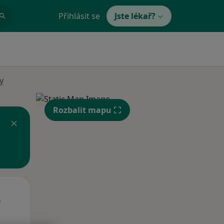
Přihlásit se
Jste lékař?
y
Rozbalit mapu
Út
St
Čt
n
11 Srpen
12 Srpen
13 Srpen