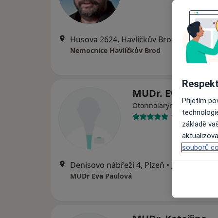
Husova 2624, Havlíčkův Brod
•
Mapa
Nemocnice Havlíčkův Brod
Respekt
MUDr. Eva Paulo
Přijetím p
·
Více
Otorinolaryngolog
technologi
1 názor
základě vaš
aktualizova
souborů co
Denisovo nábřeží 4, Plzeň
•
Mapa
MUDr Eva Paulová