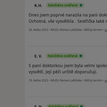
K.H.
Návštěva ověřená
K
Dnes jsem poprvé narazila na paní dok
Ochotná, vše vysvětlila . Sestřička také
p
26. ledna 2022
•
MUDr. Roman Laštůvka
•
Běžný termín
•
N
E. V.
Návštěva ověřená
E
S paní doktorkou jsem byla velmi spoko
vysvětlí. Její péči určitě doporučuji.
po
19. ledna 2022
•
MUDr. Roman Laštůvka
•
Běžný termín
•
N
E. H.
Návštěva ověřená
E