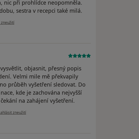
a, nic při prohlídce neopomněla.
obu, sestra v recepci také milá.
zoru uživatele J. G.
 zneužití
ysvětlit, objasnit, přesný popis
dení. Velmi mile mě překvapily
no průběh vyšetření sledovat. Do
inace, kde je zachována nejvyšší
 čekání na zahájení vyšetření.
odle názoru uživatele Jana P.
ahlásit zneužití