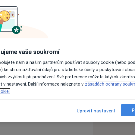
 další spolupráci v roce 2021.
 nového roku dojde k jistým
ujeme vaše soukromí
aři: MUDr. Petr Bozděch a MUDr.
bude nadále vykonávat roli odborného
ovolujete nám a našim partnerům používat soubory cookie (nebo po
Zobrazit všechny
e) ke shromažďování údajů pro statistické účely a poskytování obs
ich zvyklostí při procházení. Své preference můžete kdykoli zkontro
ničního i ambulantního provozu, a v
t v nastavení. Další informace naleznete v
zásadách ochrany soukr
měřížské nemocnice.
okie.
ým bonusem ve smyslu návaznosti
Ověřte svou pojišťovnu
P
Upravit nastavení