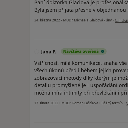
Paní doktorka Glaciová je profesionálk
Byla jsem přijata přesně v objednanou d
podle ná
24. března 2022
•
MUDr. Michaela Glaicová
•
Jiný
•
Nahlásit
Jana P.
Návštěva ověřená
J
Vstřícnost, milá komunikace, snaha vše v
všech úkonů před i během jejich prove
zobrazovací metody díky kterým je mož
detailu promyšlené je i uspořádání ord
možná míra intimity při převlékání i při
p
17. února 2022
•
MUDr. Roman Laštůvka
•
Běžný termín
•
N