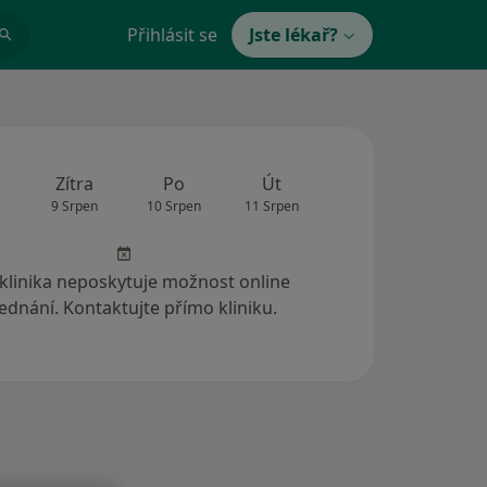
Přihlásit se
Jste lékař?
Zítra
Po
Út
St
Čt
9 Srpen
10 Srpen
11 Srpen
12 Srpen
13 Srp
 klinika neposkytuje možnost online
ednání. Kontaktujte přímo kliniku.