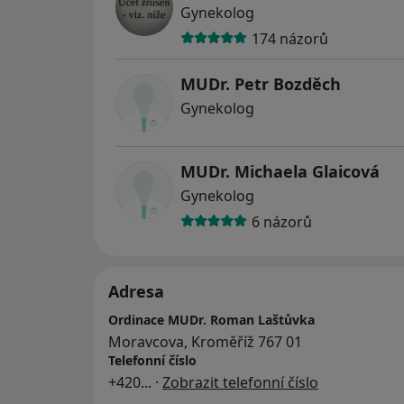
Gynekolog
174 názorů
MUDr. Petr Bozděch
Gynekolog
MUDr. Michaela Glaicová
Gynekolog
6 názorů
Adresa
Ordinace MUDr. Roman Laštůvka
Moravcova, Kroměříž 767 01
Telefonní číslo
+420
... ·
Zobrazit telefonní číslo