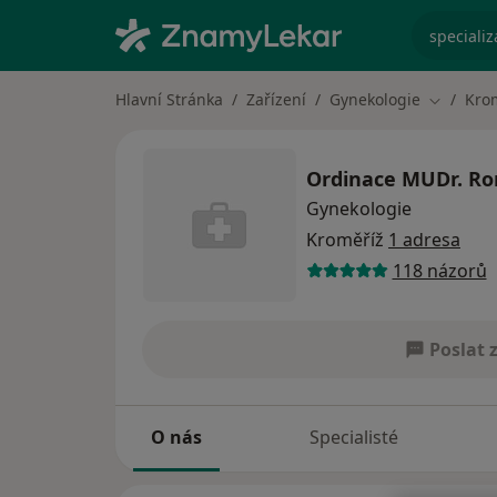
specializ
Hlavní Stránka
Zařízení
Gynekologie
Kro
Změna m
Ordinace MUDr. R
Gynekologie
Kroměříž
1 adresa
118 názorů
Poslat 
O nás
Specialisté