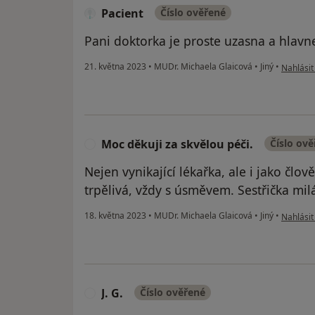
Pacient
Číslo ověřené
Pani doktorka je proste uzasna a hlav
podle ná
21. května 2023
•
MUDr. Michaela Glaicová
•
Jiný
•
Nahlásit
Moc děkuji za skvělou péči.
Číslo ov
M
Nejen vynikající lékařka, ale i jako člov
trpělivá, vždy s úsměvem. Sestřička milá
podle ná
18. května 2023
•
MUDr. Michaela Glaicová
•
Jiný
•
Nahlásit
J. G.
Číslo ověřené
J