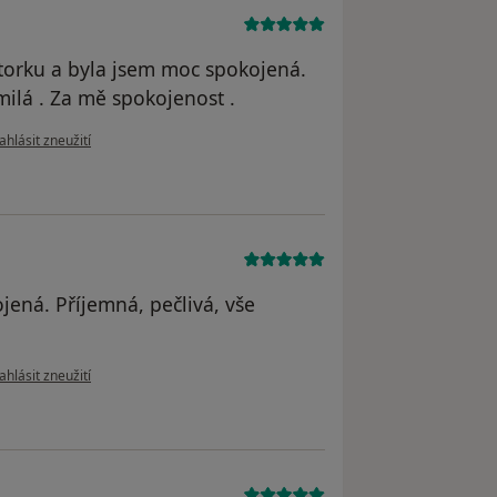
torku a byla jsem moc spokojená.
 milá . Za mě spokojenost .
odle názoru uživatele K.H.
ahlásit zneužití
jená. Příjemná, pečlivá, vše
dle názoru uživatele E. V.
ahlásit zneužití