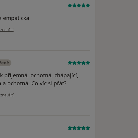
ne empaticka
zoru uživatele Pacient
 zneužití
ěřené
ěk příjemná, ochotná, chápající,
 a ochotná. Co víc si přát?
zoru uživatele Moc děkuji za skvělou péči.
 zneužití