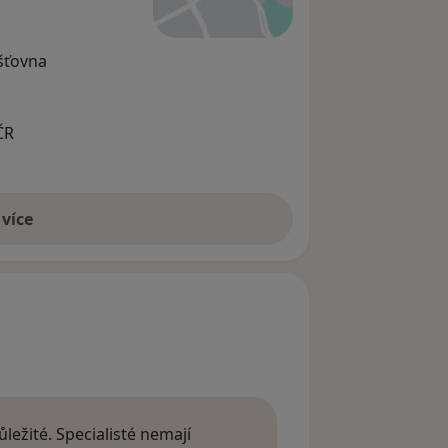
išťovna
ČR
 více
ležité. Specialisté nemají