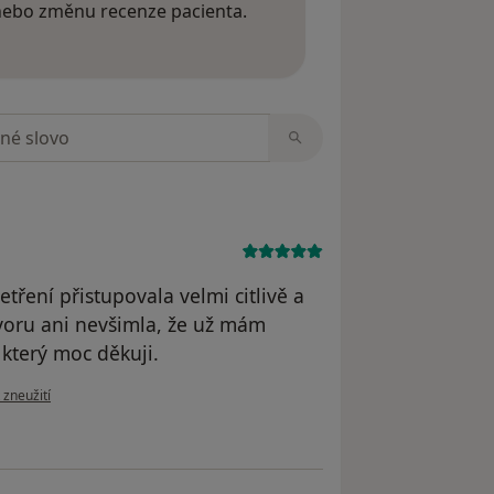
 nebo změnu recenze pacienta.
 o názorech
zorech
ření přistupovala velmi citlivě a
voru ani nevšimla, že už mám
 který moc děkuji.
zoru uživatele Andrea B.
 zneužití