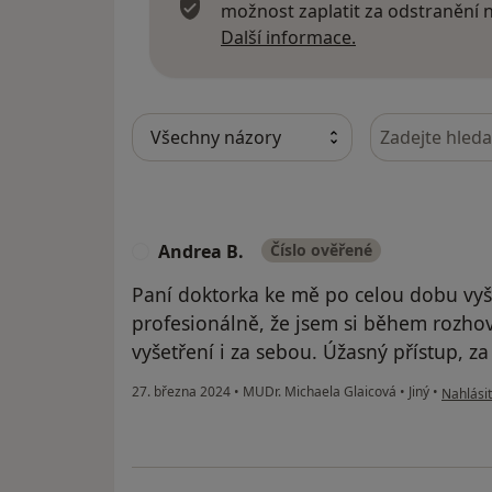
možnost zaplatit za odstranění
Další informace
Další informace.
Hledejte v ná
Andrea B.
Číslo ověřené
A
Paní doktorka ke mě po celou dobu vyšet
profesionálně, že jsem si během rozho
vyšetření i za sebou. Úžasný přístup, za
podle ná
27. března 2024
•
MUDr. Michaela Glaicová
•
Jiný
•
Nahlásit