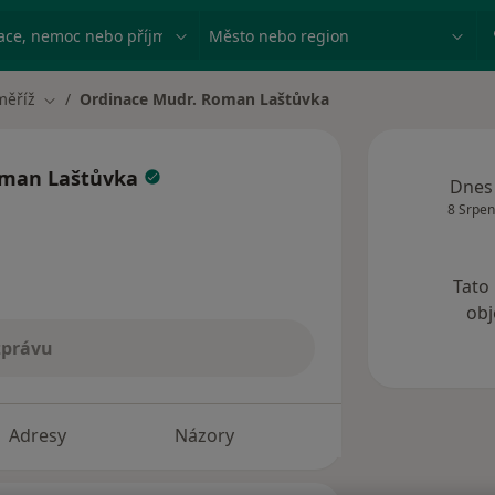
ace, nemoc nebo příjmení
Město nebo region
měříž
Ordinace Mudr. Roman Laštůvka
ěsta
Změna města
oman Laštůvka
Dnes
8 Srpen
Tato
obj
zprávu
Adresy
Názory