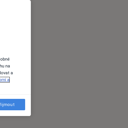
dobné
ahu na
lovat a
omí a
řijmout