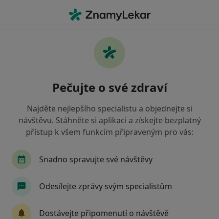
Hla
Gynekolog • Jindřichův Hradec, jihočeský
Filtry
• 1
Mapa
Doporučení gynekologové s Revírní
Pečujte o své zdraví
bratrská pokladna, zdravotní pojišťovna
Jindřichův Hradec
Najděte nejlepšího specialistu a objednejte si
Jak řadíme výsledky vyhledávání?
návštěvu. Stáhněte si aplikaci a získejte bezplatný
přístup k všem funkcím připraveným pro vás:
Snadno spravujte své návštěvy
Odesílejte zprávy svým specialistům
Dostávejte připomenutí o návštěvě
MUDr. Jiří Štetka