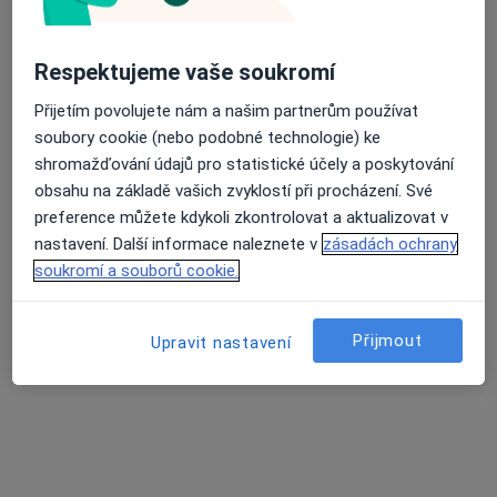
11 názorů
U Nemocnice 380/III, Jindřichův Hradec
•
Mapa
Respektujeme vaše soukromí
Nemocnice Jindřichův Hradec, a.s.
Tato klinika nemá specialisty s dostupnými termíny v online kalendáři
Přijetím povolujete nám a našim partnerům používat
soubory cookie (nebo podobné technologie) ke
Zobrazit profil
shromažďování údajů pro statistické účely a poskytování
obsahu na základě vašich zvyklostí při procházení. Své
preference můžete kdykoli zkontrolovat a aktualizovat v
nastavení. Další informace naleznete v
zásadách ochrany
soukromí a souborů cookie.
Přijmout
Upravit nastavení
MUDr. Alena Derbak
Gynekolog
4 názory