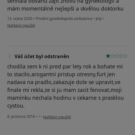
sehnala odvahu zajít znovu na gynekologii a
mám momentálně nejlepší a skvělou doktorku
13. srpna 2020
•
Privátní gynekologická ambulance
•
Jiný
•
podle názoru uživatele Natálie
Nahlásit zneužití
Váš účet byl odstraněn
chodila sem k ni pred par lety rok a bohate mi
to stacilo,arogantni pristup otresny,furt jen
nadava na pradlo,zakazuje dole se upravit,ve
finale mi rekla,ze si ju mam zacit fenovat,moji
maminku nechala hodinu v cekarne s prasklou
cystou.
podle názoru uživatele Váš účet byl odstraněn
8. prosince 2016
•
•
•
Nahlásit zneužití