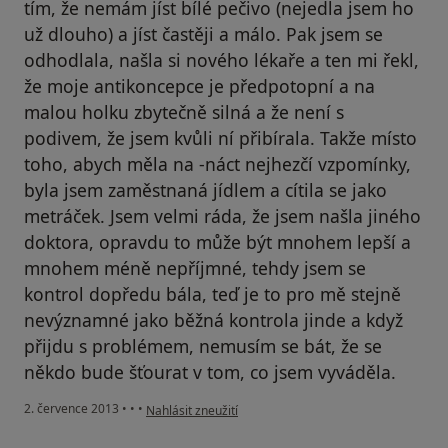
tím, že nemám jíst bílé pečivo (nejedla jsem ho
už dlouho) a jíst častěji a málo. Pak jsem se
odhodlala, našla si nového lékaře a ten mi řekl,
že moje antikoncepce je předpotopní a na
malou holku zbytečně silná a že není s
podivem, že jsem kvůli ní přibírala. Takže místo
toho, abych měla na -náct nejhezčí vzpomínky,
byla jsem zaměstnaná jídlem a cítila se jako
metráček. Jsem velmi ráda, že jsem našla jiného
doktora, opravdu to může být mnohem lepší a
mnohem méně nepříjmné, tehdy jsem se
kontrol dopředu bála, teď je to pro mě stejně
nevýznamné jako běžná kontrola jinde a když
přijdu s problémem, nemusím se bát, že se
někdo bude šťourat v tom, co jsem vyváděla.
podle názoru uživatele Váš účet byl odstraněn
2. července 2013
•
•
•
Nahlásit zneužití