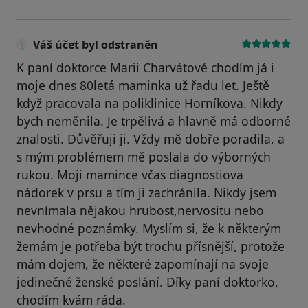
Váš účet byl odstraněn
K paní doktorce Marii Charvátové chodím já i
moje dnes 80letá maminka už řadu let. Ještě
když pracovala na poliklinice Horníkova. Nikdy
bych neměnila. Je trpělivá a hlavně má odborné
znalosti. Důvěřuji ji. Vždy mě dobře poradila, a
s mým problémem mě poslala do výborných
rukou. Moji mamince včas diagnostiova
nádorek v prsu a tím ji zachránila. Nikdy jsem
nevnímala nějakou hrubost,nervositu nebo
nevhodné poznámky. Myslím si, že k některým
žemám je potřeba být trochu přísnější, protože
mám dojem, že některé zapomínají na svoje
jedinečné ženské poslání. Díky paní doktorko,
chodím kvám ráda.