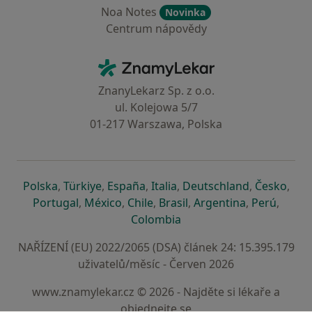
Noa Notes
Novinka
Centrum nápovědy
Kontakt
ZnamyLekar - Hlavní stránka
ZnanyLekarz Sp. z o.o.
ul. Kolejowa 5/7
01-217 Warszawa, Polska
se otevře v nové záložce
se otevře v nové záložce
se otevře v nové záložce
se otevře v nové záložce
se otevře v 
se o
Polska
,
Türkiye
,
España
,
Italia
,
Deutschland
,
Česko
,
se otevře v nové záložce
se otevře v nové záložce
se otevře v nové záložce
se otevře v nové záložc
se otevře v 
se ote
Portugal
,
México
,
Chile
,
Brasil
,
Argentina
,
Perú
,
se otevře v nové záložce
Colombia
NAŘÍZENÍ (EU) 2022/2065 (DSA) článek 24: 15.395.179
uživatelů/měsíc - Červen 2026
www.znamylekar.cz © 2026 - Najděte si lékaře a
objednejte se