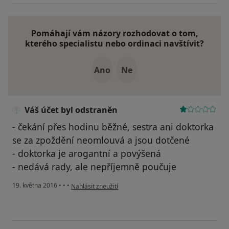
Pomáhají vám názory rozhodovat o tom,
kterého specialistu nebo ordinaci navštívit?
Ano
Ne
Váš účet byl odstraněn
- čekání přes hodinu běžné, sestra ani doktorka
se za zpoždění neomlouvá a jsou dotčené
- doktorka je arogantní a povýšená
- nedává rady, ale nepříjemně poučuje
podle názoru uživatele Váš účet byl odstraněn
19. května 2016
•
•
•
Nahlásit zneužití