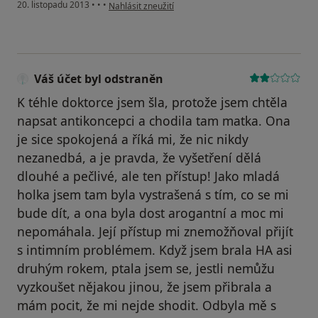
podle názoru uživatele Váš účet byl odstraněn
20. listopadu 2013
•
•
•
Nahlásit zneužití
Váš účet byl odstraněn
K téhle doktorce jsem šla, protože jsem chtěla
napsat antikoncepci a chodila tam matka. Ona
je sice spokojená a říká mi, že nic nikdy
nezanedbá, a je pravda, že vyšetření dělá
dlouhé a pečlivé, ale ten přístup! Jako mladá
holka jsem tam byla vystrašená s tím, co se mi
bude dít, a ona byla dost arogantní a moc mi
nepomáhala. Její přístup mi znemožňoval přijít
s intimním problémem. Když jsem brala HA asi
druhým rokem, ptala jsem se, jestli nemůžu
vyzkoušet nějakou jinou, že jsem přibrala a
mám pocit, že mi nejde shodit. Odbyla mě s