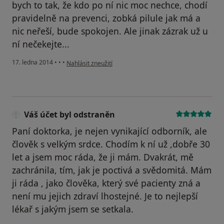
bych to tak, že kdo po ní nic moc nechce, chodí
pravidelně na prevenci, zobká pilule jak má a
nic neřeší, bude spokojen. Ale jinak zázrak už u
ní nečekejte...
podle názoru uživatele Váš účet byl odstraněn
17. ledna 2014
•
•
•
Nahlásit zneužití
Váš účet byl odstraněn
Paní doktorka, je nejen vynikající odborník, ale
člověk s velkým srdce. Chodím k ní už ,dobře 30
let a jsem moc ráda, že ji mám. Dvakrát, mě
zachránila, tím, jak je poctivá a svědomitá. Mám
ji ráda , jako člověka, který své pacienty zná a
není mu jejich zdraví lhostejné. Je to nejlepší
lékař s jakým jsem se setkala.