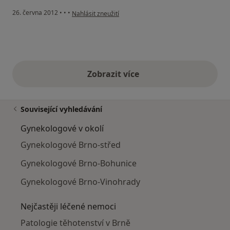
podle názoru uživatele Váš účet byl odstraněn
26. června 2012
•
•
•
Nahlásit zneužití
Zobrazit více
výše uvedené názory
Související vyhledávání
Gynekologové v okolí
Gynekologové Brno-střed
Gynekologové Brno-Bohunice
Gynekologové Brno-Vinohrady
Nejčastěji léčené nemoci
Patologie těhotenství v Brně