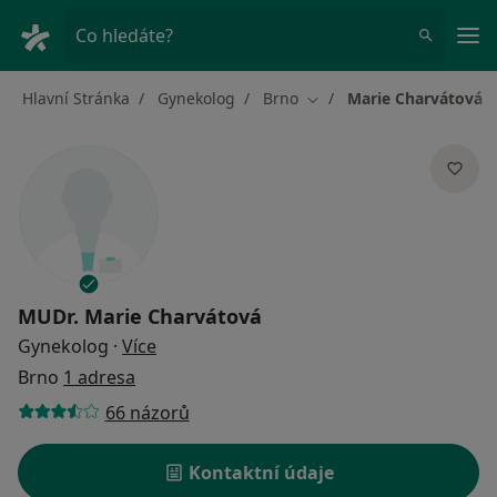
Hla
Co hledáte?
Hlavní Stránka
Gynekolog
Brno
Marie Charvátová
Změna města
MUDr.
Marie Charvátová
o specializacích
Gynekolog
·
Více
Brno
1 adresa
66 názorů
Kontaktní údaje