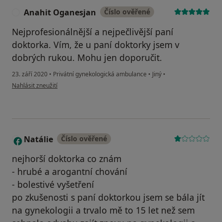
Anahit Oganesjan
Číslo ověřené
A
Nejprofesionálnější a nejpečlivější paní
doktorka. Vím, že u paní doktorky jsem v
dobrých rukou. Mohu jen doporučit.
23. září 2020
•
Privátní gynekologická ambulance
•
Jiný
•
podle názoru uživatele Anahit Oganesjan
Nahlásit zneužití
Natálie
Číslo ověřené
N
nejhorší doktorka co znám
- hrubé a arogantní chování
- bolestivé vyšetření
po zkušenosti s paní doktorkou jsem se bála jít
na gynekologii a trvalo mě to 15 let než sem