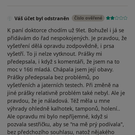
Váš účet byl odstraněn
Číslo ověřené
K paní doktorce chodím už 9let. Bohužel i já se
přidávám do řad nespokojených. Je pravdou, že
vyšetření dělá opravdu zodpovědně, i prsa
vyšetří. To ji nelze vytknout. Prášky mi
předepsala, i když s komentáři, že jsem na to
moc v 16ti mladá. Chápala jsem její obavy.
Prášky předepsala bez problémů, po
vyšetřeních a jaterních testech. Při změně na
jiné prášky relativně problém také nebyl. Ale je
pravdou, že je náladová. Též měla u mne
výhrady ohledně kalhotek, tamponů, holení..
Ale opravdu mi bylo nepříjemné, když si
pozvala sestřičku, aby se "na mě prý podívala",
bez předchozího souhlasu, natož nějakého