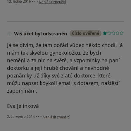
podle názoru uživatele Váš účet byl odstraněn
13. ledna 2016
•
•
•
Nahlásit zneužití
Váš účet byl odstraněn
Číslo ověřené
Já se divím, že tam pořád vůbec někdo chodí, já
mám tak skvělou gynekoložku, že bych
neměnila za nic na světě, a vzpomínky na paní
doktorku a její hrubé chování a nevhodné
poznámky už díky své zlaté doktorce, které
můžu napsat kdykoli email s dotazem, naštěstí
zapomínám.
Eva Jelínková
podle názoru uživatele Váš účet byl odstraněn
2. července 2014
•
•
•
Nahlásit zneužití