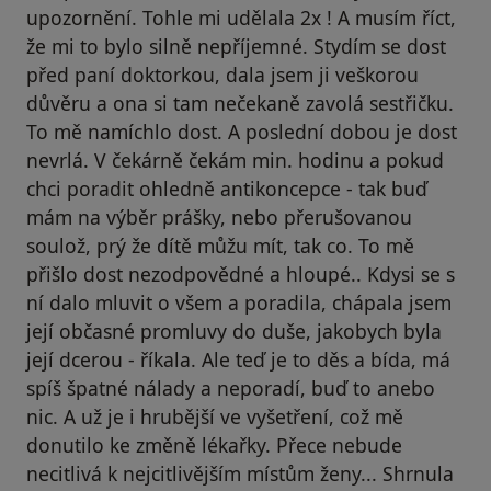
upozornění. Tohle mi udělala 2x ! A musím říct,
že mi to bylo silně nepříjemné. Stydím se dost
před paní doktorkou, dala jsem ji veškorou
důvěru a ona si tam nečekaně zavolá sestřičku.
To mě namíchlo dost. A poslední dobou je dost
nevrlá. V čekárně čekám min. hodinu a pokud
chci poradit ohledně antikoncepce - tak buď
mám na výběr prášky, nebo přerušovanou
soulož, prý že dítě můžu mít, tak co. To mě
přišlo dost nezodpovědné a hloupé.. Kdysi se s
ní dalo mluvit o všem a poradila, chápala jsem
její občasné promluvy do duše, jakobych byla
její dcerou - říkala. Ale teď je to děs a bída, má
spíš špatné nálady a neporadí, buď to anebo
nic. A už je i hrubější ve vyšetření, což mě
donutilo ke změně lékařky. Přece nebude
necitlivá k nejcitlivějším místům ženy... Shrnula