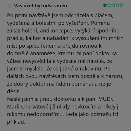
Váš účet byl odstraněn
Po první návštěvě jsem odcházela s pláčem,
vyděšená a bolestmi po vyšetření. Pominu
zákaz holení, antikoncepce, vytýkání spodního
prádla, kalhot a nabádání k vysoušení intimních
míst po sprše fénem a přejdu rovnou k
domnělé anamnéze, kterou mi paní doktorka
vůbec nevysvětlila a vyděsila mě natolik, že
jsem si myslela, že se jedná o rakovinu. Po
dalších dvou návštěvách jsem dospěla k názoru,
že dobrý doktor má lidem pomáhat a ne je
děsit.
Našla jsem si jinou doktorku a k paní MUDr.
Marii Charvátové již nikdy nevkročím a nikdy ji
nikomu nedoporučím... Leda jako odstrašující
příklad.