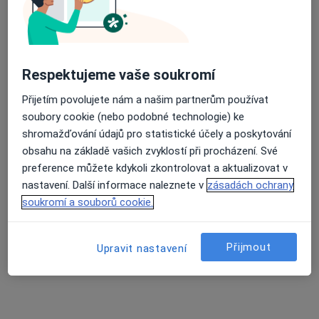
Vladimír Trenčiansky
Fyzioterapeut
Respektujeme vaše soukromí
1 názor
Přijetím povolujete nám a našim partnerům používat
Purkyňova 1849, Česká Lípa
•
Mapa
soubory cookie (nebo podobné technologie) ke
Nemocnice s poliklinikou Česká Lípa, a. s.
shromažďování údajů pro statistické účely a poskytování
obsahu na základě vašich zvyklostí při procházení. Své
Tento specialista nenabízí online rezervaci termínu na této adrese.
preference můžete kdykoli zkontrolovat a aktualizovat v
Rezervovat termín
nastavení. Další informace naleznete v
zásadách ochrany
soukromí a souborů cookie.
Přijmout
Upravit nastavení