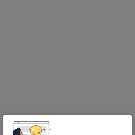
MUDr. Dana Větvičková
Fyzioterapeut, Praktický lékař
12 názorů
Adresa 1
Adresa 2
Italská 560/37, Praha
•
Mapa
Nemocnice s poliklinikou Praha Italská
Tento specialista nenabízí online rezervaci termínu na této adrese.
Rezervovat termín