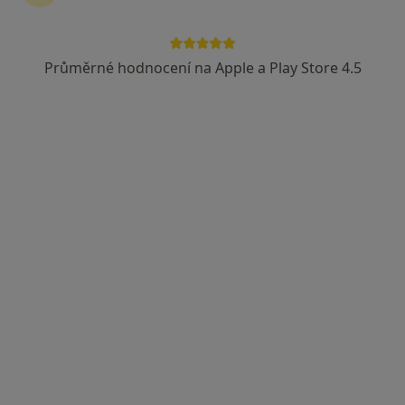
Průměrné hodnocení na Apple a Play Store 4.5
Marcela Kalužná
Fyzioterapeut
4 názory
Bratří Čapků 773, Úpice
•
Mapa
Rehabilitace a fyz.med.
Tento specialista nenabízí online rezervaci termínu na této adrese.
Rezervovat termín