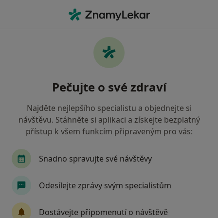
Hla
Fyzioterapeut
Filtry
Mapa
Fyzioterapeut
Pečujte o své zdraví
Jak řadíme výsledky vyhledávání?
Najděte nejlepšího specialistu a objednejte si
návštěvu. Stáhněte si aplikaci a získejte bezplatný
Vyberte město, ve kterém hledáte specialistu
přístup k všem funkcím připraveným pro vás:
Praha
Brno
Ostrava
Plzeň
Olom
Snadno spravujte své návštěvy
Odesílejte zprávy svým specialistům
Dostávejte připomenutí o návštěvě