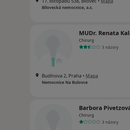
17. listopadu 538, Bílovec
•
Mapa
Bílovecká nemocnice, a.s.
MUDr. Renata Kal
Chirurg
3 názory
Budínova 2, Praha
•
Mapa
Nemocnice Na Bulovce
Barbora Pivetzov
Chirurg
3 názory