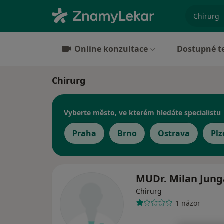
specializ
Online konzultace
Dostupné t
Chirurg
Vyberte město, ve kterém hledáte specialistu
Praha
Brno
Ostrava
Plz
MUDr. Milan Jung
Chirurg
1 názor