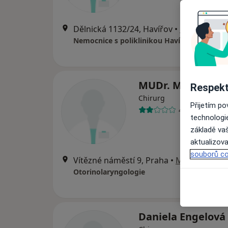
Dělnická 1132/24, Havířov
•
Mapa
MUDr. Marie Čížk
Respekt
Chirurg
Přijetím p
4 názory
technologi
základě vaš
aktualizova
souborů co
Vítězné náměstí 9, Praha
•
Mapa
Otorinolaryngologie
Daniela Engelová