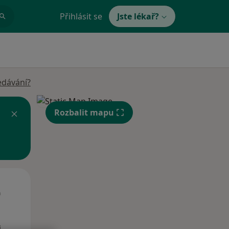
Přihlásit se
Jste lékař?
edávání?
Rozbalit mapu
Út
St
Čt
n
11 Srpen
12 Srpen
13 Srpen
i