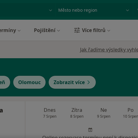
ace, nemoc nebo příjmení
Město nebo region
ermíny
Pojištění
Více filtrů
Jak řadíme výsledky vyhl
eň
Olomouc
Zobrazit více
a
Dnes
Zítra
Ne
Po
7 Srpen
8 Srpen
9 Srpen
10 Srpe
Online rezervace termínu není k dispozic