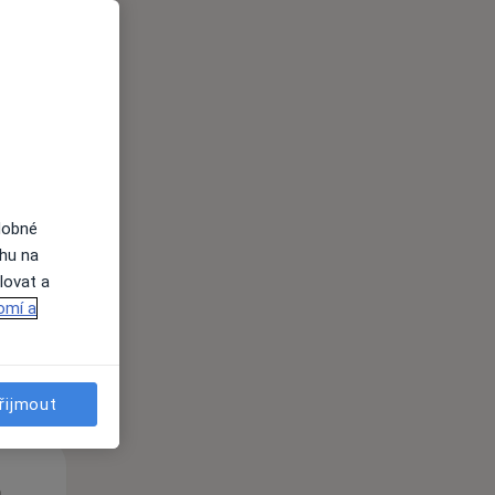
Út
St
Čt
n
11 Srpen
12 Srpen
13 Srpen
dobné
ahu na
lovat a
i
omí a
řijmout
Út
St
Čt
n
11 Srpen
12 Srpen
13 Srpen