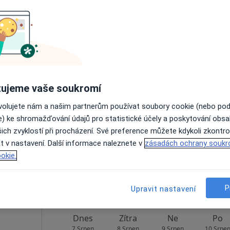
Rezervovat termín
Nemocnice s poliklinikou Havířov - Rehabilitační oddělení
ovská
Dnes
Zítra
Ne
Po
ujeme vaše soukromí
7 Srpen
8 Srpen
9 Srpen
10 Srpe
ovolujete nám a našim partnerům používat soubory cookie (nebo po
e) ke shromažďování údajů pro statistické účely a poskytování obs
ich zvyklostí při procházení. Své preference můžete kdykoli zkontro
Online rezervace termínu není k dispozic
t v nastavení. Další informace naleznete v
zásadách ochrany soukr
Rezervovat termín
okie.
P
Upravit nastavení
Dnes
Zítra
Ne
Po
7 Srpen
8 Srpen
9 Srpen
10 Srpe