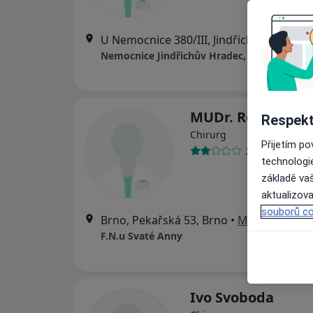
U Nemocnice 380/III, Jindřichův Hradec
Nemocnice Jindřichův Hradec, a.s.
MUDr. Roman Jan
Respekt
Chirurg
Přijetím p
2 názory
technologi
základě vaš
aktualizova
souborů co
Brno, Pekařská 53, Brno
•
Mapa
F.N.u Svaté Anny
Ivo Svoboda