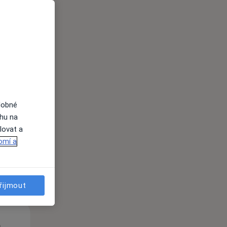
Út
St
Čt
n
11 Srpen
12 Srpen
13 Srpen
dobné
ahu na
lovat a
i
omí a
řijmout
Út
St
Čt
n
11 Srpen
12 Srpen
13 Srpen