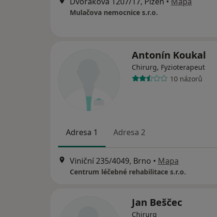
Dvořákova 1207/17, Plzeň
•
Mapa
Mulačova nemocnice s.r.o.
Antonín Koukal
Chirurg, Fyzioterapeut
10 názorů
Adresa 1
Adresa 2
Viniční 235/4049, Brno
•
Mapa
Centrum léčebné rehabilitace s.r.o.
Jan Beščec
Chirurg