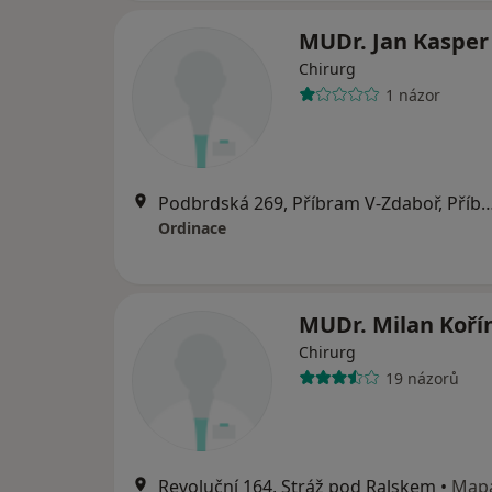
MUDr. Jan Kasper
Chirurg
1 názor
Podbrdská 269, Příbram V-Zdabo
Ordinace
MUDr. Milan Koří
Chirurg
19 názorů
Revoluční 164, Stráž pod Ralskem
•
Map