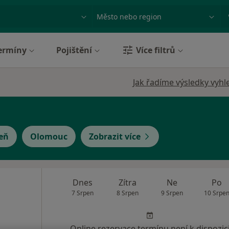
ace, nemoc nebo příjmení
Město nebo region
ermíny
Pojištění
Více filtrů
Jak řadíme výsledky vyhl
eň
Olomouc
Zobrazit více
Dnes
Zítra
Ne
Po
7 Srpen
8 Srpen
9 Srpen
10 Srpe
Online rezervace termínu není k dispozic