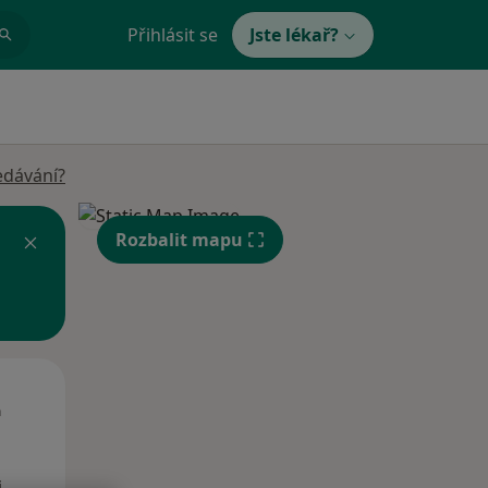
Přihlásit se
Jste lékař?
edávání?
Rozbalit mapu
Út
St
Čt
n
11 Srpen
12 Srpen
13 Srpen
i