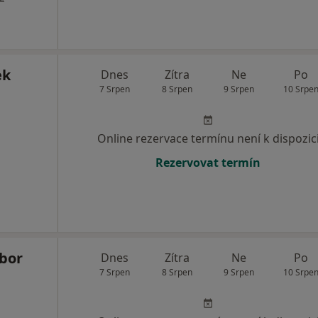
ek
Dnes
Zítra
Ne
Po
7 Srpen
8 Srpen
9 Srpen
10 Srpe
Online rezervace termínu není k dispozic
Rezervovat termín
ibor
Dnes
Zítra
Ne
Po
7 Srpen
8 Srpen
9 Srpen
10 Srpe