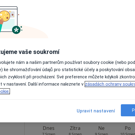
Rezervovat termín
•
Mapa
usz
Dnes
Zítra
Ne
Po
ujeme vaše soukromí
7 Srpen
8 Srpen
9 Srpen
10 Srpe
ovolujete nám a našim partnerům používat soubory cookie (nebo po
e) ke shromažďování údajů pro statistické účely a poskytování obs
ich zvyklostí při procházení. Své preference můžete kdykoli zkontro
Online rezervace termínu není k dispozic
t v nastavení. Další informace naleznete v
zásadách ochrany soukr
Rezervovat termín
okie.
P
Upravit nastavení
Dnes
Zítra
Ne
Po
7 Srpen
8 Srpen
9 Srpen
10 Srpe