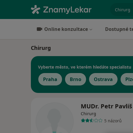
specializ
Online konzultace
Dostupné t
Chirurg
Vyberte město, ve kterém hledáte specialistu
Praha
Brno
Ostrava
Plz
MUDr. Petr Pavliš
Chirurg
5 názorů