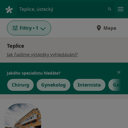
Hla
Teplice, ústecký
Filtry
• 1
Mapa
Teplice
Jak řadíme výsledky vyhledávání?
Jakého specialistu hledáte?
Chirurg
Gynekolog
Internista
Gastro