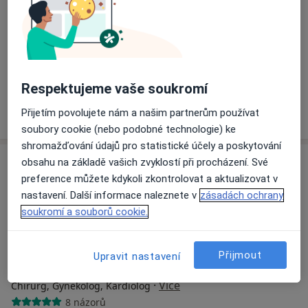
PRONATAL Medical Group
Anesteziolog, Gynekolog, Urolog
Bílinská 1509/6, Teplice
•
Mapa
PRONATAL Medical Group
Tato klinika nemá specialisty s dostupnými termíny v online kalendáři
Respektujeme vaše soukromí
Zobrazit profil
Přijetím povolujete nám a našim partnerům používat
soubory cookie (nebo podobné technologie) ke
shromažďování údajů pro statistické účely a poskytování
obsahu na základě vašich zvyklostí při procházení. Své
preference můžete kdykoli zkontrolovat a aktualizovat v
nastavení. Další informace naleznete v
zásadách ochrany
soukromí a souborů cookie.
Přijmout
Upravit nastavení
Klinika TORNERO s.r.o
·
Více
Chirurg, Gynekolog, Kardiolog
8 názorů