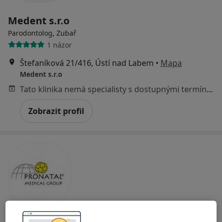
Medent s.r.o
Parodontolog, Zubař
1 názor
Štefaníková 21/416, Ústí nad Labem
•
Mapa
Medent s.r.o
Tato klinika nemá specialisty s dostupnými termíny v online kalendáři
Zobrazit profil