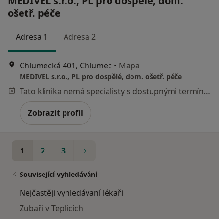
MEDIVEL s.r.o., PL pro dospělé, dom.
ošetř. péče
Adresa 1
Adresa 2
Chlumecká 401, Chlumec
•
Mapa
MEDIVEL s.r.o., PL pro dospělé, dom. ošetř. péče
Tato klinika nemá specialisty s dostupnými termíny v online kalendáři
Zobrazit profil
1
2
3
Související vyhledávání
Nejčastěji vyhledávaní lékaři
Zubaři v Teplicích