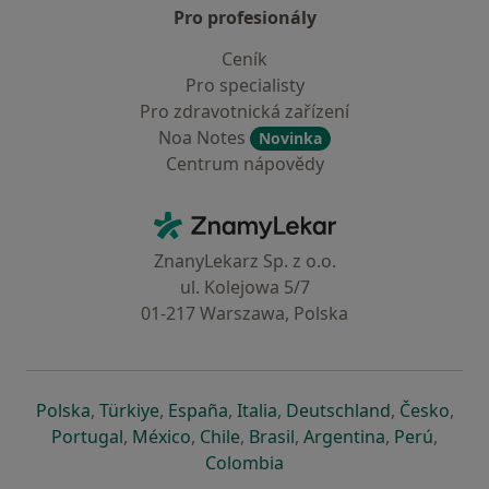
Pro profesionály
Ceník
Pro specialisty
Pro zdravotnická zařízení
Noa Notes
Novinka
Centrum nápovědy
Kontakt
ZnamyLekar - Hlavní stránka
ZnanyLekarz Sp. z o.o.
ul. Kolejowa 5/7
01-217 Warszawa, Polska
se otevře v nové záložce
se otevře v nové záložce
se otevře v nové záložce
se otevře v nové záložce
se otevře v 
se o
Polska
,
Türkiye
,
España
,
Italia
,
Deutschland
,
Česko
,
se otevře v nové záložce
se otevře v nové záložce
se otevře v nové záložce
se otevře v nové záložc
se otevře v 
se ote
Portugal
,
México
,
Chile
,
Brasil
,
Argentina
,
Perú
,
se otevře v nové záložce
Colombia