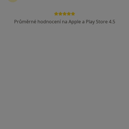
Průměrné hodnocení na Apple a Play Store 4.5
Oftex s.r.o.
Oční lékař
8 názorů
Duchcovská 53, Teplice
•
Mapa
Oftex s.r.o.
Tato klinika nemá specialisty s dostupnými termíny v online kalendáři
Zobrazit profil