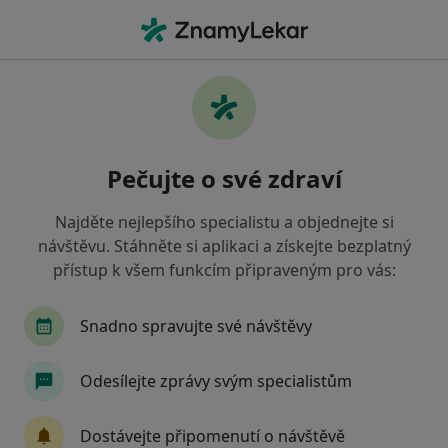
Hla
Most, ústecký
Filtry
• 1
Mapa
Most
Pečujte o své zdraví
Jak řadíme výsledky vyhledávání?
Najděte nejlepšího specialistu a objednejte si
návštěvu. Stáhněte si aplikaci a získejte bezplatný
Jakého specialistu hledáte?
přístup k všem funkcím připraveným pro vás:
Internista
Oční lékař
Chirurg
Gynek
Snadno spravujte své návštěvy
Odesílejte zprávy svým specialistům
Dostávejte připomenutí o návštěvě