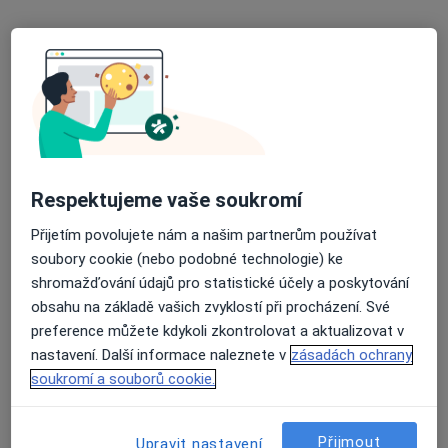
PRONATAL Medical Group
Anesteziolog, Gynekolog, Urolog
Bílinská 1509/6, Teplice
•
Mapa
PRONATAL Medical Group
Tato klinika nemá specialisty s dostupnými termíny v online kalendáři
Zobrazit profil
Respektujeme vaše soukromí
Přijetím povolujete nám a našim partnerům používat
soubory cookie (nebo podobné technologie) ke
shromažďování údajů pro statistické účely a poskytování
obsahu na základě vašich zvyklostí při procházení. Své
preference můžete kdykoli zkontrolovat a aktualizovat v
nastavení. Další informace naleznete v
zásadách ochrany
soukromí a souborů cookie.
Krajská zdravotní, a.s. - Nemocnice
Přijmout
Upravit nastavení